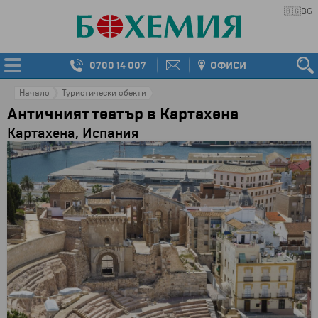
🇧🇬
BG
0700 14 007
ОФИСИ
Начало
Туристически обекти
Античният театър в Картахена
Картахена, Испания