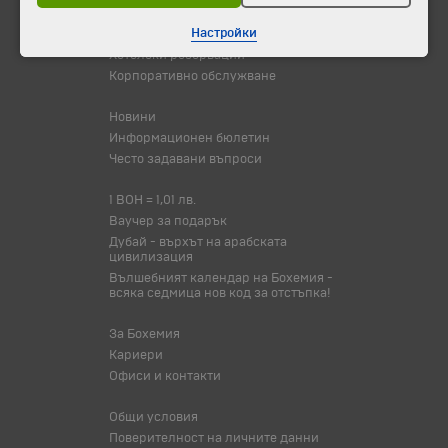
Настройки
Самолетни билети
Хотелски резервации
Корпоративно обслужване
Новини
Информационен бюлетин
Често задавани въпроси
1 BOH = 1,01 лв.
Ваучер за подарък
Дубай - върхът на арабската
цивилизация
Вълшебният календар на Бохемия -
всяка седмица нов код за отстъпка!
За Бохемия
Кариери
Офиси и контакти
Общи условия
Поверителност на личните данни