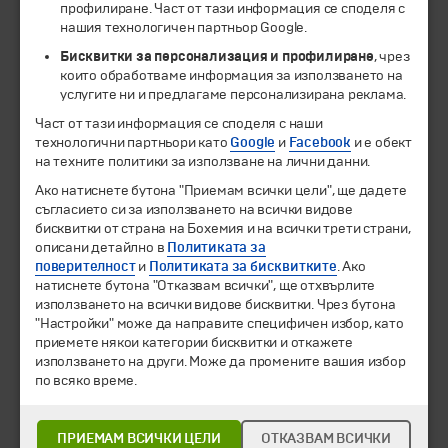
профилиране. Част от тази информация се споделя с
нашия технологичен партньор Google.
Бисквитки за персонализация и профилиране
, чрез
които обработваме информация за използването на
услугите ни и предлагаме персонализирана реклама.
Част от тази информация се споделя с наши
технологични партньори като
Google
и
Facebook
и е обект
на техните политики за използване на лични данни.
© 1994-2026 Бохемия ООД.
Всички права запазени.
Ако натиснете бутона "Приемам всички цели", ще дадете
съгласието си за използването на всички видове
Екскурзии и почивки
бисквитки от страна на Бохемия и на всички трети страни,
Направления
описани детайлно в
Политиката за
Календар
поверителност
и
Политиката за бисквитките
. Ако
Всички програми от А до Я
натиснете бутона "Отказвам всички", ще отхвърлите
използването на всички видове бисквитки. Чрез бутона
Промоции
"Настройки" може да направите специфичен избор, като
Горещи оферти
приемете някои категории бисквитки и откажете
Потвърдени дати
използването на други. Може да промените вашия избор
по всяко време.
Празници
Оферта на деня
ПРИЕМАМ ВСИЧКИ ЦЕЛИ
ОТКАЗВАМ ВСИЧКИ
Туристически обекти