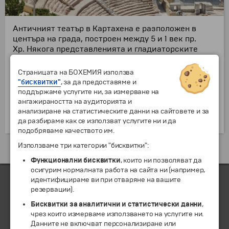
Античният театър в Картахена е разположен в
центъра на града, построен между 5 и 1 век пр.
Хр. Някога представленията и гладиаторските
борби тук са наблюдавали до 6 000 души. Театъра
е открит през 1988 година от архииологически
Страницата на БОХЕМИЯ използва
разкопки на студенти от университета Мурсия.
"бисквитки"
, за да предоставяме и
Обекта е вписан в културното наследство на
поддържаме услугите ни, за измерване на
Испания през 1999 година. В днешно време това е
ангажираността на аудиторията и
един от символите на града, кандидат за обект на
анализиране на статистическите данни на сайтовете и за
световното културно наследство на ЮНЕСКО.
да разбираме как се използват услугите ни и да
подобряваме качеството им.
Използваме три категории "бисквитки":
Екскурзии и почивки до Испания »
Функционални бисквитки
, които ни позволяват да
осигурим нормалната работа на сайта ни (например,
идентифицираме ви при отваряне на вашите
резервации).
ЧЛЕН НА
Бисквитки за аналитични и статистически данни
,
чрез които измерваме използването на услугите ни.
Данните не включват персонализиране или