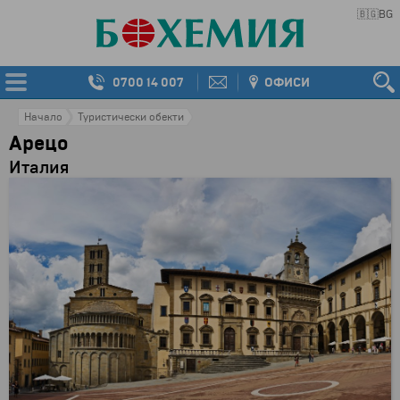
🇧🇬
BG
0700 14 007
ОФИСИ
Начало
Туристически обекти
Арецо
Италия