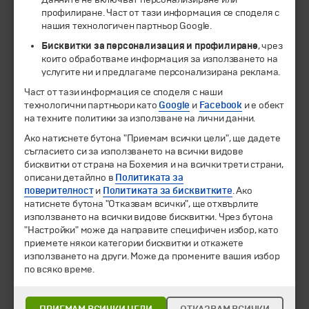
профилиране. Част от тази информация се споделя с
нашия технологичен партньор Google.
Бисквитки за персонализация и профилиране
, чрез
които обработваме информация за използването на
услугите ни и предлагаме персонализирана реклама.
Част от тази информация се споделя с наши
технологични партньори като
Google
и
Facebook
и е обект
на техните политики за използване на лични данни.
© 1994-2026 Бохемия ООД.
Всички права запазени.
Ако натиснете бутона "Приемам всички цели", ще дадете
съгласието си за използването на всички видове
Екскурзии и почивки
бисквитки от страна на Бохемия и на всички трети страни,
Направления
описани детайлно в
Политиката за
Календар
поверителност
и
Политиката за бисквитките
. Ако
натиснете бутона "Отказвам всички", ще отхвърлите
Всички програми от А до Я
използването на всички видове бисквитки. Чрез бутона
"Настройки" може да направите специфичен избор, като
Промоции
приемете някои категории бисквитки и откажете
Горещи оферти
използването на други. Може да промените вашия избор
Потвърдени дати
по всяко време.
Празници
Оферта на деня