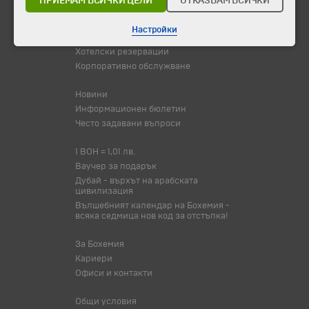
ПРИЕМАМ ВСИЧКИ ЦЕЛИ
ОТКАЗВАМ ВСИЧКИ
Туристически обекти
Настройки
Самолетни билети
Хотелски резервации
Корпоративно обслужване
Новини
Информационен бюлетин
Често задавани въпроси
1 BOH = 1,01 лв.
Ваучер за подарък
Дубай - върхът на арабската
цивилизация
Вълшебният календар на Бохемия -
всяка седмица нов код за отстъпка!
За Бохемия
Кариери
Офиси и контакти
Общи условия