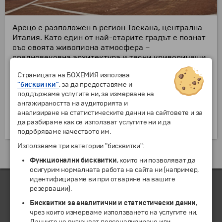
Арецо е разположен в регион Тоскана, централна
Италия. Като един от най-старите градът е познат
със своята живописна атмосфера –
средновековна архитектура и тесни криволичещи
улички. Населената територия е популярна с
Страницата на БОХЕМИЯ използва
бижутерската индустрия, но и защото е родно
"бисквитки"
, за да предоставяме и
място на поета Петрарка и Джорджо Вазари
поддържаме услугите ни, за измерване на
(архитект и художник).
ангажираността на аудиторията и
Едни от основните забележителности са: площад
анализиране на статистическите данни на сайтовете и за
Пиаца Гранде, църквата Сан Франческо,
да разбираме как се използват услугите ни и да
Катедралата и редица музеи.
подобряваме качеството им.
Използваме три категории "бисквитки":
Екскурзии и почивки до Италия »
Функционални бисквитки
, които ни позволяват да
осигурим нормалната работа на сайта ни (например,
идентифицираме ви при отваряне на вашите
резервации).
Бисквитки за аналитични и статистически данни
,
ЧЛЕН НА
чрез които измерваме използването на услугите ни.
Данните не включват персонализиране или