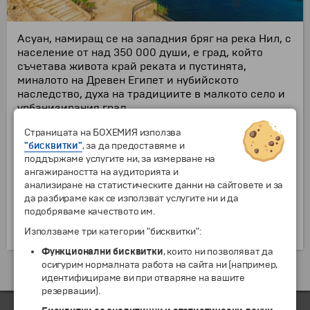
Асуан
,
на
м
иращ се на западния бряг на река Нил, с
население от
над
3
5
0 000
души, е град, който
съчетава живота край реката и пустинята,
миналото на Древен Египет и нубийското
наследство, духа на традициите в малкото село и
урбанизирания град.
В миналото Асуан е бил известен
още като
Суенет
Страницата на БОХЕМИЯ използва
и Сиене
, или най-южното място, откъдето
"бисквитки"
, за да предоставяме и
започвала територията на Египет (горното течение
поддържаме услугите ни, за измерване на
на река Нил), там където граничила с Нубия, с
ангажираността на аудиторията и
течение на времето оставя своя отпечатък в
анализиране на статистическите данни на сайтовете и за
историята на Древен Египет. И през Античността и
да разбираме как се използват услугите ни и да
днес
градът е известен с
вноса и износа на стоки
.
подобряваме качеството им.
В миналото от градът е добиван гранит
,
използван
за построяването на
Използваме три категории "бисквитки":
древни
египетски паметници.
Функционални бисквитки
, които ни позволяват да
осигурим нормалната работа на сайта ни (например,
Екскурзии и почивки до Египет »
идентифицираме ви при отваряне на вашите
резервации).