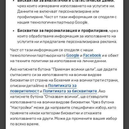
Бисквитки за аналитични и статистически данни
,
чрез които измерваме използването на услугите ни.
Данните не включват персонализиране или
ЧЛЕН НА
профилиране. Част от тази информация се споделя с
нашия технологичен партньор Google.
Бисквитки за персонализация и профилиране
, чрез
които обработваме информация за използването на
услугите ни и предлагаме персонализирана реклама.
Част от тази информация се споделя с наши
технологични партньори като
Google
и
Facebook
и е обект
на техните политики за използване на лични данни.
Ако натиснете бутона "Приемам всички цели", ще дадете
съгласието си за използването на всички видове
© 1994-2026 Бохемия ООД.
Всички права запазени.
бисквитки от страна на Бохемия и на всички трети страни,
описани детайлно в
Политиката за
Екскурзии и почивки
поверителност
и
Политиката за бисквитките
. Ако
Направления
натиснете бутона "Отказвам всички", ще отхвърлите
използването на всички видове бисквитки. Чрез бутона
Календар
"Настройки" може да направите специфичен избор, като
Всички програми от А до Я
приемете някои категории бисквитки и откажете
използването на други. Може да промените вашия избор
Промоции
по всяко време.
Горещи оферти