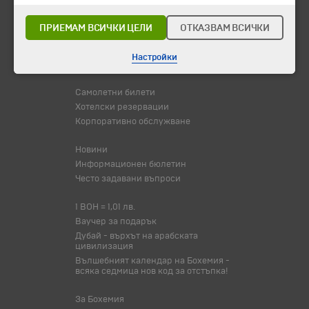
Потвърдени дати
ПРИЕМАМ ВСИЧКИ ЦЕЛИ
ОТКАЗВАМ ВСИЧКИ
Празници
Оферта на деня
Настройки
Туристически обекти
Самолетни билети
Хотелски резервации
Корпоративно обслужване
Новини
Информационен бюлетин
Често задавани въпроси
1 BOH = 1,01 лв.
Ваучер за подарък
Дубай - върхът на арабската
цивилизация
Вълшебният календар на Бохемия -
всяка седмица нов код за отстъпка!
За Бохемия