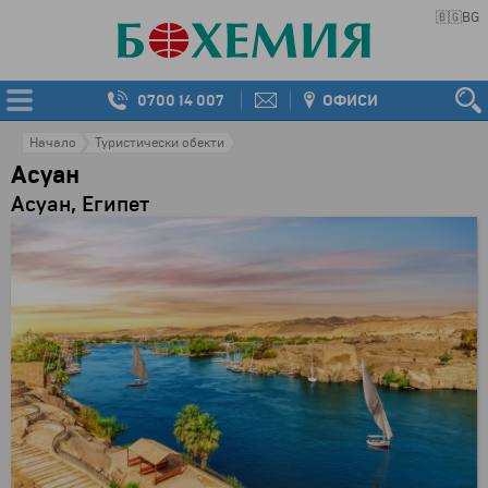
🇧🇬
BG
0700 14 007
ОФИСИ
Начало
Туристически обекти
Асуан
Асуан, Египет