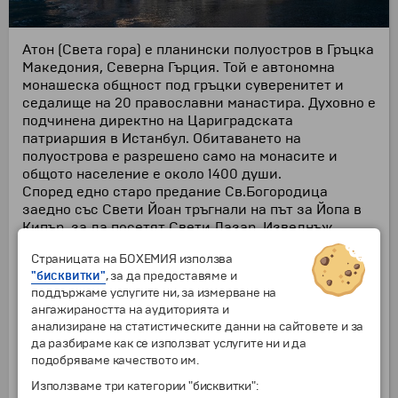
Атон (Света гора) е планински полуостров в Гръцка
Македония, Северна Гърция. Той е автономна
монашеска общност под гръцки суверенитет и
седалище на 20 православни манастира. Духовно е
подчинена директно на Цариградската
патриаршия в Истанбул. Обитаването на
полуострова е разрешено само на монасите и
общото население е около 1400 души.
Според едно старо предание Св.Богородица
заедно със Свети Йоан тръгнали на път за Йопа в
Кипър, за да посетят Свети Лазар. Изведнъж
лодката се залюляла, изгубила курса си и се
Страницата на БОХЕМИЯ използва
озовала на тогавашния все още езически Атон.
"бисквитки"
, за да предоставяме и
Заради бурното море лодката се разбила близо до
поддържаме услугите ни, за измерване на
днешния манастир Ивирон. Божията Майка
ангажираността на аудиторията и
изплувала на брега и се въодушевила от дивната
анализиране на статистическите данни на сайтовете и за
красота на планината, благословила я и замолила
да разбираме как се използват услугите ни и да
Сина си да превърне това място в нейна градина.
подобряваме качеството им.
Изведнъж чула глас: ,,Нека това място да бъде
твое наследство и твоя градина, рай и небе и
Използваме три категории "бисквитки":