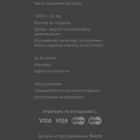
Често задавани въпроси
1 BOH = 1,01 лв.
Ваучер за подарък
Дубай - върхът на арабската
цивилизация
Вълшебният календар на Бохемия -
всяка седмица нов код за отстъпка!
За Бохемия
Кариери
Офиси и контакти
Общи условия
Поверителност на личните данни
Използване на бисквитки
ПРИЕМАМЕ РАЗПЛАЩАНИЯ С:
Дизайн и програмиране:
Sveon