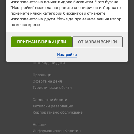
използването на всички видове бисквитки. Чрез бутона
© 1994-2026 Бохемия ООД.
Всички права запазени.
"Настройки" може да направите специфичен избор, като
приемете някои категории бисквитки и откажете
използването на други. Може да промените вашия избор
Екскурзии и почивки
по всяко време.
Направления
Календар
Всички програми от А до Я
ПРИЕМАМ ВСИЧКИ ЦЕЛИ
ОТКАЗВАМ ВСИЧКИ
Промоции
Настройки
Горещи оферти
Потвърдени дати
Празници
Оферта на деня
Туристически обекти
Самолетни билети
Хотелски резервации
Корпоративно обслужване
Новини
Информационен бюлетин