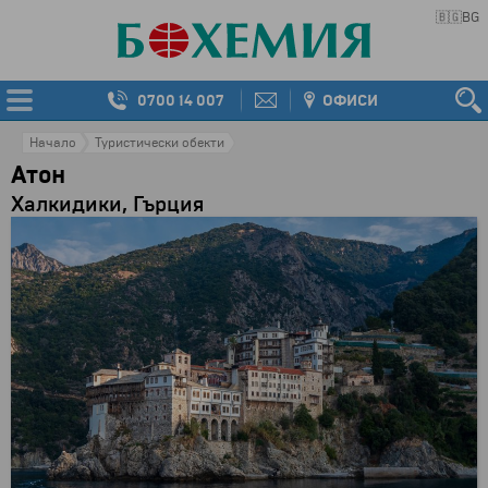
🇧🇬
BG
0700 14 007
ОФИСИ
Начало
Туристически обекти
Атон
Халкидики, Гърция