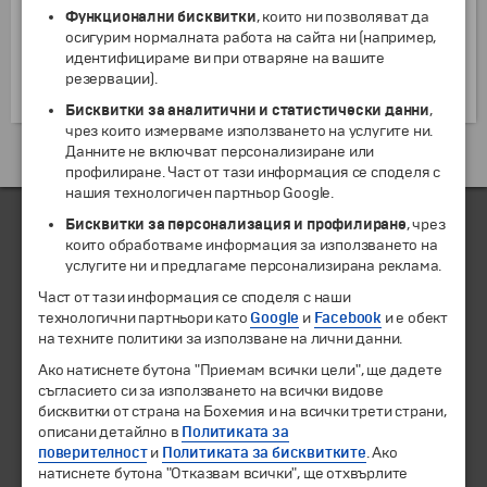
спасение за онези, които търсят спасение". От
Функционални бисквитки
, които ни позволяват да
тогава планината е посветена на Света
осигурим нормалната работа на сайта ни (например,
Богородица като нейна градина, в която не се
идентифицираме ви при отваряне на вашите
позволява присъствието на други жени освен
резервации).
Божията Майка.
Бисквитки за аналитични и статистически данни
,
чрез които измерваме използването на услугите ни.
Данните не включват персонализиране или
Екскурзии и почивки до Гърция »
профилиране. Част от тази информация се споделя с
нашия технологичен партньор Google.
Бисквитки за персонализация и профилиране
, чрез
които обработваме информация за използването на
ЧЛЕН НА
услугите ни и предлагаме персонализирана реклама.
Част от тази информация се споделя с наши
технологични партньори като
Google
и
Facebook
и е обект
на техните политики за използване на лични данни.
Ако натиснете бутона "Приемам всички цели", ще дадете
съгласието си за използването на всички видове
бисквитки от страна на Бохемия и на всички трети страни,
описани детайлно в
Политиката за
поверителност
и
Политиката за бисквитките
. Ако
натиснете бутона "Отказвам всички", ще отхвърлите