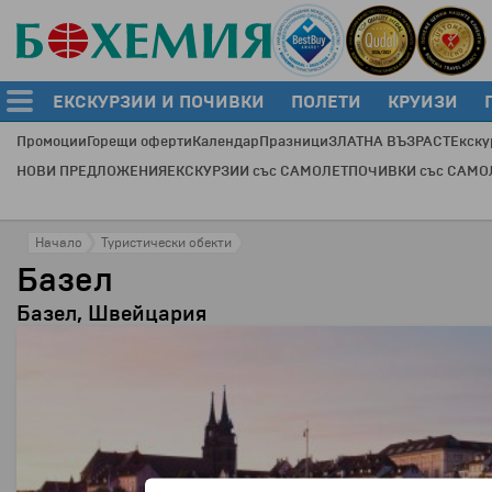
ЕКСКУРЗИИ И ПОЧИВКИ
ПОЛЕТИ
КРУИЗИ
Промоции
Горещи оферти
Календар
Празници
ЗЛАТНА ВЪЗРАСТ
Екску
НОВИ ПРЕДЛОЖЕНИЯ
ЕКСКУРЗИИ със САМОЛЕТ
ПОЧИВКИ със САМО
Начало
Туристически обекти
Базел
Базел, Швейцария