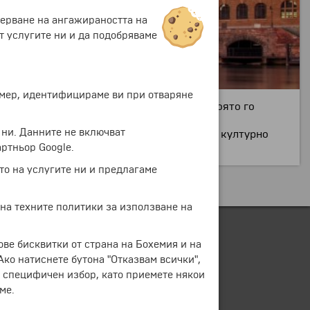
мерване на ангажираността на
т услугите ни и да подобряваме
ример, идентифицираме ви при отваряне
зположен е край бреговете на р. Рейн, която го
 ни. Данните не включват
о сгради с историческо, архитектурно и културно
ртньор Google.
то на услугите ни и предлагаме
 на техните политики за използване на
ове бисквитки от страна на Бохемия и на
 Ако натиснете бутона "Отказвам всички",
е специфичен избор, като приемете някои
ме.