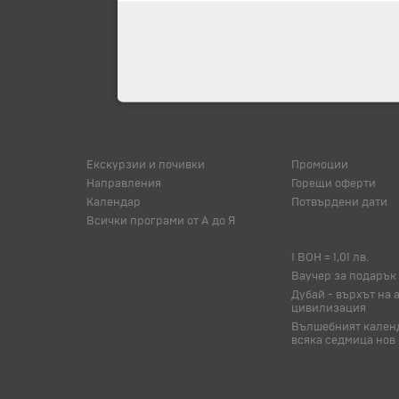
Екскурзии и почивки
Промоции
Направления
Горещи оферти
Календар
Потвърдени дати
Всички програми от А до Я
1 BOH = 1,01 лв.
Ваучер за подарък
Дубай - върхът на 
цивилизация
Вълшебният календ
всяка седмица нов 