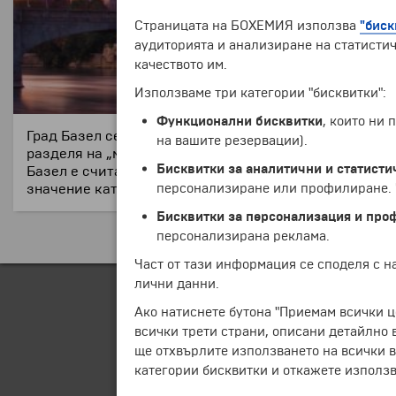
Страницата на БОХЕМИЯ използва
"биск
аудиторията и анализиране на статистич
качеството им.
Използваме три категории "бисквитки":
Функционални бисквитки
, които ни
Град Базел се намира в северозападната част на Швей
на вашите резервации).
разделя на „малък“ и „голям“ Базел. Населението на 
Бисквитки за аналитични и статисти
Базел е считан за един от най-важните културни цен
персонализиране или профилиране. Ч
значение като романско-готическата катедрала, кмет
Бисквитки за персонализация и про
персонализирана реклама.
Част от тази информация се споделя с 
лични данни.
Ако натиснете бутона "Приемам всички ц
всички трети страни, описани детайлно 
ще отхвърлите използването на всички в
категории бисквитки и откажете използв