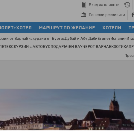
Вход за клиенти
Банкови реквизити
ПОЛЕТ+ХОТЕЛ
МАРШРУТ ПО ЖЕЛАНИЕ
ХОТЕЛИ
Т
рзии от Варна
Екскурзии от Бургас
Дубай и Абу Даби
Египет
Испания
Ита
ЛЕТ
ЕКСКУРЗИИ с АВТОБУС
ПОДАРЪЧЕН ВАУЧЕР
ОТ ВАРНА
ЕКЗОТИКА
П
През посл