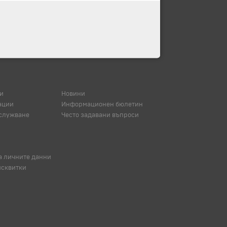
и
Новини
ации
Информационен бюлетин
служване
Често задавани въпроси
а личните данни
исквитки