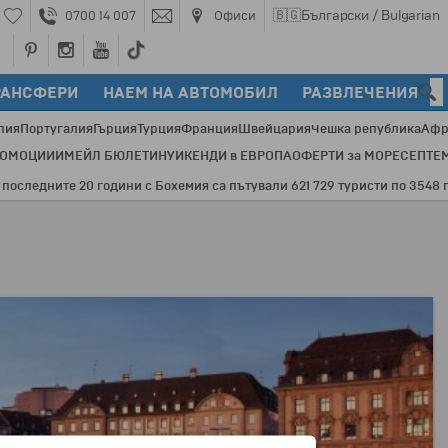
🇧🇬
Български / Bulgarian
0700 14 007
Офиси
РАНСФЕРИ
НАЕМ НА АВТОМОБИЛ
РАЗВЛЕЧЕНИЯ
лия
Португалия
Гърция
Турция
Франция
Швейцария
Чешка република
Афр
РОМОЦИИ
ИМЕЙЛ БЮЛЕТИН
УИКЕНДИ в ЕВРОПА
ОФЕРТИ за МОРЕ
СЕПТЕ
едните 20 години с Бохемия са пътували 621 729 туристи по 3548 прогр