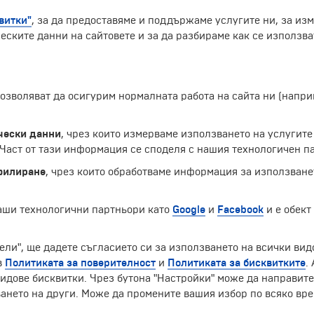
витки"
, за да предоставяме и поддържаме услугите ни, за из
еските данни на сайтовете и за да разбираме как се използва
 позволяват да осигурим нормалната работа на сайта ни (нап
цария, в близост до границата с Германия и Франция. Ра
града е малко над 170 000 души.
чески данни
, чрез които измерваме използването на услугите
трове на Швейцария. В Стария град са запазени множеств
аст от тази информация се споделя с нашия технологичен па
ството, градската порта и църквата „Св. Павел“.
филиране
, чрез които обработваме информация за използване
Екскурзии и почивки до Швейцария »
наши технологични партньори като
Google
и
Facebook
и е обект
ели", ще дадете съгласието си за използването на всички вид
в
Политиката за поверителност
и
Политиката за бисквитките
.
ЧЛЕН НА
идове бисквитки. Чрез бутона "Настройки" може да направит
ането на други. Може да промените вашия избор по всяко вре