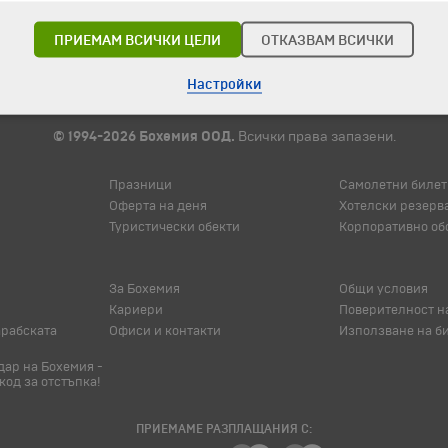
ПРИЕМАМ ВСИЧКИ ЦЕЛИ
ОТКАЗВАМ ВСИЧКИ
Настройки
© 1994-2026 Бохемия ООД.
Всички права запазени.
Празници
Самолетни билет
Оферта на деня
Хотелски резерв
Туристически обекти
Корпоративно об
За Бохемия
Общи условия
Кариери
Поверителност н
арабската
Офиси и контакти
Използване на б
ар на Бохемия -
код за отстъпка!
ПРИЕМАМЕ РАЗПЛАЩАНИЯ С: