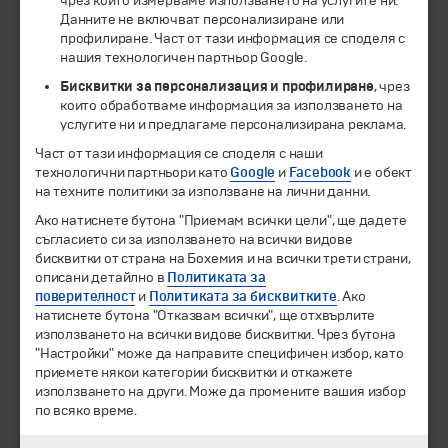
чрез които измерваме използването на услугите ни.
ЧЛЕН НА
Данните не включват персонализиране или
профилиране. Част от тази информация се споделя с
нашия технологичен партньор Google.
Бисквитки за персонализация и профилиране
, чрез
които обработваме информация за използването на
услугите ни и предлагаме персонализирана реклама.
Част от тази информация се споделя с наши
технологични партньори като
Google
и
Facebook
и е обект
на техните политики за използване на лични данни.
Ако натиснете бутона "Приемам всички цели", ще дадете
© 1994-2026 Бохемия ООД.
Всички права запазени.
съгласието си за използването на всички видове
бисквитки от страна на Бохемия и на всички трети страни,
Екскурзии и почивки
описани детайлно в
Политиката за
Направления
поверителност
и
Политиката за бисквитките
. Ако
Календар
натиснете бутона "Отказвам всички", ще отхвърлите
използването на всички видове бисквитки. Чрез бутона
Всички програми от А до Я
"Настройки" може да направите специфичен избор, като
приемете някои категории бисквитки и откажете
Промоции
използването на други. Може да промените вашия избор
Горещи оферти
по всяко време.
Потвърдени дати