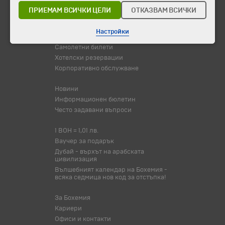
Празници
ПРИЕМАМ ВСИЧКИ ЦЕЛИ
ОТКАЗВАМ ВСИЧКИ
Оферта на деня
Туристически обекти
Настройки
Самолетни билети
Хотелски резервации
Корпоративно обслужване
Новини
Информационен бюлетин
Често задавани въпроси
1 BOH = 1,01 лв.
Ваучер за подарък
Дубай - върхът на арабската
цивилизация
Вълшебният календар на Бохемия -
всяка седмица нов код за отстъпка!
За Бохемия
Кариери
Офиси и контакти