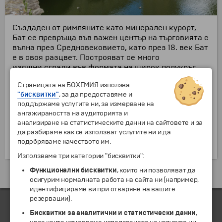
Създаден от римляните като минерален курорт,
Бат се превръща във важен център на търговията с
вълна през Средновековието, като през 18. век Бат
е в своя разцвет. Построяват се много
изящни сгради във формата на широк полукръг,
прекрасни площади, величествени домове от
Страницата на БОХЕМИЯ използва
батски варовик с цвят на пчелен мед, което днес
"бисквитки"
, за да предоставяме и
е един от най-красивите и запазени
поддържаме услугите ни, за измерване на
джорджиански градове в цяла Великобритания.
ангажираността на аудиторията и
Историческото средище на града е в
анализиране на статистическите данни на сайтовете и за
Римските бани, едни от най-добре запазените в
да разбираме как се използват услугите ни и да
страната. Бат се посещава не само на много
подобряваме качеството им.
местни, но и на туристи от цял свят.
Използваме три категории "бисквитки":
Функционални бисквитки
, които ни позволяват да
Екскурзии и почивки до Великобритания »
осигурим нормалната работа на сайта ни (например,
идентифицираме ви при отваряне на вашите
резервации).
Бисквитки за аналитични и статистически данни
,