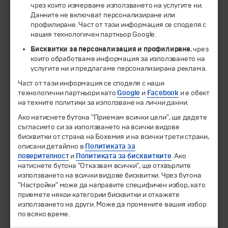
чрез които измерваме използването на услугите ни.
ЧЛЕН НА
Данните не включват персонализиране или
профилиране. Част от тази информация се споделя с
нашия технологичен партньор Google.
Бисквитки за персонализация и профилиране
, чрез
които обработваме информация за използването на
услугите ни и предлагаме персонализирана реклама.
Част от тази информация се споделя с наши
технологични партньори като
Google
и
Facebook
и е обект
на техните политики за използване на лични данни.
Ако натиснете бутона "Приемам всички цели", ще дадете
© 1994-2026 Бохемия ООД.
Всички права запазени.
съгласието си за използването на всички видове
бисквитки от страна на Бохемия и на всички трети страни,
описани детайлно в
Политиката за
Екскурзии и почивки
поверителност
и
Политиката за бисквитките
. Ако
Направления
натиснете бутона "Отказвам всички", ще отхвърлите
Календар
използването на всички видове бисквитки. Чрез бутона
Всички програми от А до Я
"Настройки" може да направите специфичен избор, като
приемете някои категории бисквитки и откажете
Промоции
използването на други. Може да промените вашия избор
Горещи оферти
по всяко време.
Потвърдени дати