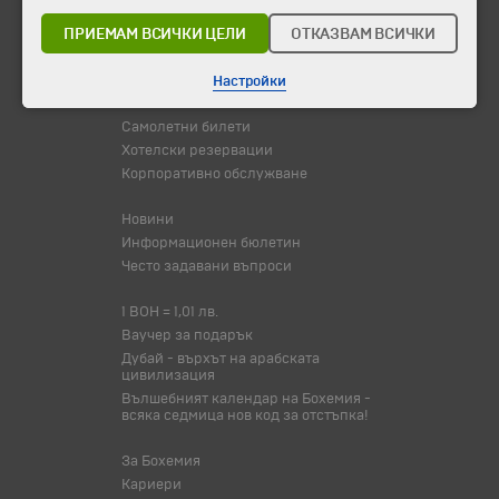
ПРИЕМАМ ВСИЧКИ ЦЕЛИ
ОТКАЗВАМ ВСИЧКИ
Празници
Оферта на деня
Туристически обекти
Настройки
Самолетни билети
Хотелски резервации
Корпоративно обслужване
Новини
Информационен бюлетин
Често задавани въпроси
1 BOH = 1,01 лв.
Ваучер за подарък
Дубай - върхът на арабската
цивилизация
Вълшебният календар на Бохемия -
всяка седмица нов код за отстъпка!
За Бохемия
Кариери