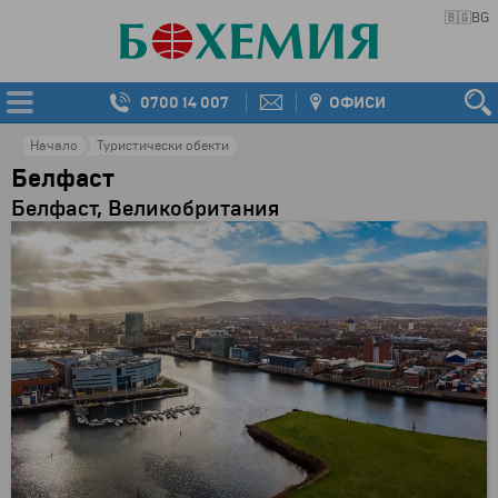
🇧🇬
BG
0700 14 007
ОФИСИ
Начало
Туристически обекти
Белфаст
Белфаст, Великобритания