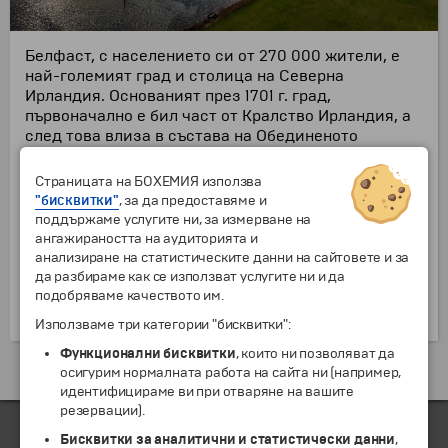
Белфаст, с населението си от 270 000 жители, е
най-големият град и столица на Северна
Ирландия. Основаният през 1701 г. град,
първоначално е бил част от Кралство Ирландия, а
след това влиза в състава на Обединеното
Кралство. През 1922 г. когато Ирландия става
независима, Северна Ирландия остава под
Страницата на БОХЕМИЯ използва
английска власт. Една от най-впечатляващите
"бисквитки"
, за да предоставяме и
сгради в града, кметството, е построено през 1906
поддържаме услугите ни, за измерване на
г. в необароков стил. Основно място за
ангажираността на аудиторията и
развлечение, пазаруване и отмора в Белфаст е
анализиране на статистическите данни на сайтовете и за
площад "Виктория". След дълги ремонтни
да разбираме как се използват услугите ни и да
дейности, през 2008 г., площадът отново е отворен
подобряваме качеството им.
за посетителите.
Използваме три категории "бисквитки":
Функционални бисквитки
, които ни позволяват да
Екскурзии и почивки до Великобритания »
осигурим нормалната работа на сайта ни (например,
идентифицираме ви при отваряне на вашите
резервации).
Бисквитки за аналитични и статистически данни
,