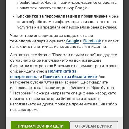
профилиране. Част от тази информация се споделя с
нашия технологичен партньор Google.
Бисквитки за персонализация и профилиране
, чрез
които обработваме информация за използването на
услугите ни и предлагаме персонализирана реклама.
Част от тази информация се споделя с наши
технологични партньори като
Google
и
Facebook
и е обект
на техните политики за използване на лични данни.
© 1994-2026 Бохемия ООД.
Всички права запазени.
Ако натиснете бутона "Приемам всички цели", ще дадете
съгласието си за използването на всички видове
Екскурзии и почивки
бисквитки от страна на Бохемия и на всички трети страни,
Направления
описани детайлно в
Политиката за
Календар
поверителност
и
Политиката за бисквитките
. Ако
Всички програми от А до Я
натиснете бутона "Отказвам всички", ще отхвърлите
използването на всички видове бисквитки. Чрез бутона
Промоции
"Настройки" може да направите специфичен избор, като
Горещи оферти
приемете някои категории бисквитки и откажете
Потвърдени дати
използването на други. Може да промените вашия избор
по всяко време.
Празници
Оферта на деня
ПРИЕМАМ ВСИЧКИ ЦЕЛИ
ОТКАЗВАМ ВСИЧКИ
Туристически обекти