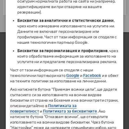
осигурим нормалната работа на сайта ни (например,
Любопитен факт е, че през 2012 г., градът е обявен
идентифицираме ви при отваряне на вашите
за Европейска младежка столица на Европа.
резервации).
Бисквитки за аналитични и статистически данни
,
Екскурзии и почивки до Португалия »
чрез които измерваме използването на услугите ни.
Данните не включват персонализиране или
профилиране. Част от тази информация се споделя с
нашия технологичен партньор Google.
Бисквитки за персонализация и профилиране
, чрез
ЧЛЕН НА
които обработваме информация за използването на
услугите ни и предлагаме персонализирана реклама.
Част от тази информация се споделя с наши
технологични партньори като
Google
и
Facebook
и е обект
на техните политики за използване на лични данни.
Ако натиснете бутона "Приемам всички цели", ще дадете
съгласието си за използването на всички видове
бисквитки от страна на Бохемия и на всички трети страни,
описани детайлно в
Политиката за
поверителност
и
Политиката за бисквитките
. Ако
© 1994-2026 Бохемия ООД.
Всички права запазени.
натиснете бутона "Отказвам всички", ще отхвърлите
използването на всички видове бисквитки. Чрез бутона
"Настройки" може да направите специфичен избор, като