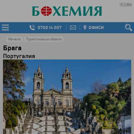
🇧🇬
BG
0700 14 007
ОФИСИ
Начало
Туристически обекти
Брага
Португалия