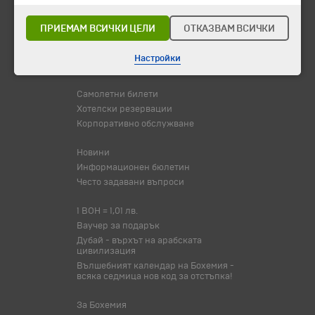
Потвърдени дати
ПРИЕМАМ ВСИЧКИ ЦЕЛИ
ОТКАЗВАМ ВСИЧКИ
Празници
Оферта на деня
Настройки
Туристически обекти
Самолетни билети
Хотелски резервации
Корпоративно обслужване
Новини
Информационен бюлетин
Често задавани въпроси
1 BOH = 1,01 лв.
Ваучер за подарък
Дубай - върхът на арабската
цивилизация
Вълшебният календар на Бохемия -
всяка седмица нов код за отстъпка!
За Бохемия