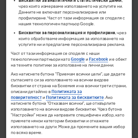
Бисквитки за аналитични и статистически данни
,
чрез които измерваме използването на услугите ни.
Данните не включват персонализиране или
ЧЛЕН НА
профилиране. Част от тази информация се споделя с
нашия технологичен партньор Google.
Бисквитки за персонализация и профилиране
, чрез
които обработваме информация за използването на
услугите ни и предлагаме персонализирана реклама.
Част от тази информация се споделя с наши
технологични партньори като
Google
и
Facebook
и е обект
на техните политики за използване на лични данни.
Ако натиснете бутона "Приемам всички цели", ще дадете
съгласието си за използването на всички видове
© 1994-2026 Бохемия ООД.
Всички права запазени.
бисквитки от страна на Бохемия и на всички трети страни,
описани детайлно в
Политиката за
Екскурзии и почивки
поверителност
и
Политиката за бисквитките
. Ако
Направления
натиснете бутона "Отказвам всички", ще отхвърлите
използването на всички видове бисквитки. Чрез бутона
Календар
"Настройки" може да направите специфичен избор, като
Всички програми от А до Я
приемете някои категории бисквитки и откажете
използването на други. Може да промените вашия избор
Промоции
по всяко време.
Горещи оферти