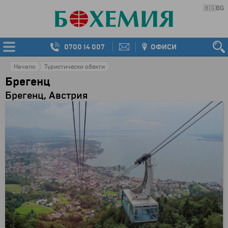
🇧🇬
BG
0700 14 007
ОФИСИ
Начало
Туристически обекти
Брегенц
Брегенц, Австрия