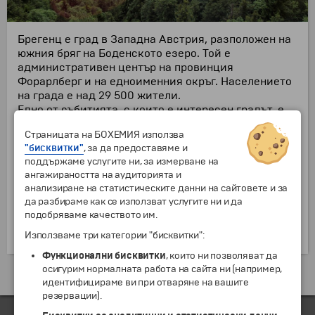
Брегенц е град в Западна Австрия, разположен на
южния бряг на Боденското езеро. Той е
административен център на провинция
Форарлберг и на едноименния окръг. Населението
на града е над 29 500 жители.
Едно от събитията, с които е интересен градът, е
летният фестивал, който се провежда вече 70
Страницата на БОХЕМИЯ използва
години на брега на езерото под открито небе. В
"бисквитки"
, за да предоставяме и
рамките на фестивала се поставят театрални
поддържаме услугите ни, за измерване на
представления в различни музикални жанрове -
ангажираността на аудиторията и
от опери до мюзикъли. За него се събират зрители
анализиране на статистическите данни на сайтовете и за
от цял свят. Сцените, изградени във водата,
да разбираме как се използват услугите ни и да
надминават въображението на посетителите и
подобряваме качеството им.
стават все по-грандиозни с всяка изминала
година.
Използваме три категории "бисквитки":
Функционални бисквитки
, които ни позволяват да
осигурим нормалната работа на сайта ни (например,
Екскурзии и почивки до Австрия »
идентифицираме ви при отваряне на вашите
резервации).