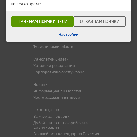
по всяко време.
Промоции
Горещи оферти
ПРИЕМАМ ВСИЧКИ ЦЕЛИ
Потвърдени дати
ОТКАЗВАМ ВСИЧКИ
Празници
Настройки
Оферта на деня
Туристически обекти
Самолетни билети
Хотелски резервации
Корпоративно обслужване
Новини
Информационен бюлетин
Често задавани въпроси
1 BOH = 1,01 лв.
Ваучер за подарък
Дубай - върхът на арабската
цивилизация
Вълшебният календар на Бохемия -