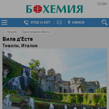
🇧🇬
BG
0700 14 007
ОФИСИ
Начало
Туристически обекти
Вила д'Есте
Тиволи, Италия