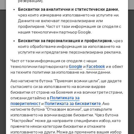
Екскурзии и почивки до Италия »
резервации).
Бисквитки за аналитични и статистически данни
,
чрез които измерваме използването на услугите ни.
Данните не включват персонализиране или
профилиране. Част от тази информация се споделя с
ЧЛЕН НА
нашия технологичен партньор Google.
Бисквитки за персонализация и профилиране
, чрез
които обработваме информация за използването на
услугите ни и предлагаме персонализирана реклама.
Част от тази информация се споделя с наши
технологични партньори като
Google
и
Facebook
и е обект
на техните политики за използване на лични данни.
Ако натиснете бутона "Приемам всички цели", ще дадете
съгласието си за използването на всички видове
бисквитки от страна на Бохемия и на всички трети страни,
© 1994-2026 Бохемия ООД.
Всички права запазени.
описани детайлно в
Политиката за
поверителност
и
Политиката за бисквитките
. Ако
натиснете бутона "Отказвам всички", ще отхвърлите
Екскурзии и почивки
използването на всички видове бисквитки. Чрез бутона
Направления
"Настройки" може да направите специфичен избор, като
Календар
приемете някои категории бисквитки и откажете
Всички програми от А до Я
използването на други. Може да промените вашия избор