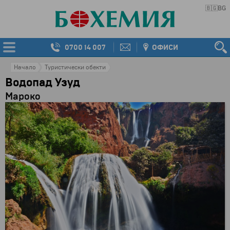
🇧🇬
BG
0700 14 007
ОФИСИ
Начало
Туристически обекти
Водопад Узуд
Мароко