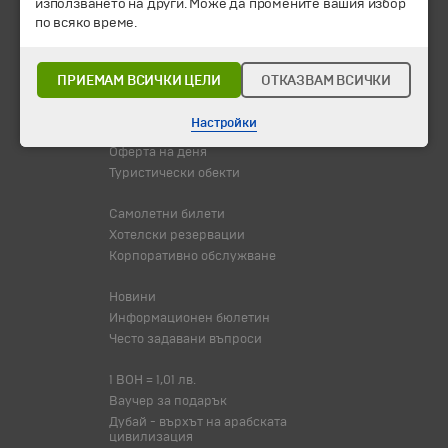
използването на други. Може да промените вашия избор
Всички програми от А до Я
по всяко време.
Промоции
Горещи оферти
ПРИЕМАМ ВСИЧКИ ЦЕЛИ
ОТКАЗВАМ ВСИЧКИ
Потвърдени дати
Настройки
Празници
Оферта на деня
Туристически обекти
Самолетни билети
Хотелски резервации
Корпоративно обслужване
Новини
Информационен бюлетин
Често задавани въпроси
1 BOH = 1,01 лв.
Ваучер за подарък
Дубай - върхът на арабската
цивилизация