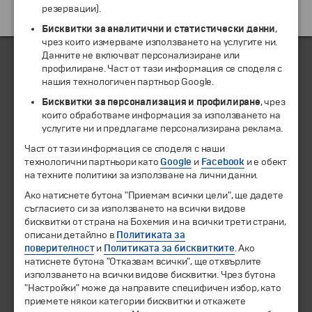
резервации).
Екскурзии и почивки до Мароко »
Бисквитки за аналитични и статистически данни
,
чрез които измерваме използването на услугите ни.
Данните не включват персонализиране или
профилиране. Част от тази информация се споделя с
нашия технологичен партньор Google.
ЧЛЕН НА
Бисквитки за персонализация и профилиране
, чрез
които обработваме информация за използването на
услугите ни и предлагаме персонализирана реклама.
Част от тази информация се споделя с наши
технологични партньори като
Google
и
Facebook
и е обект
на техните политики за използване на лични данни.
Ако натиснете бутона "Приемам всички цели", ще дадете
съгласието си за използването на всички видове
бисквитки от страна на Бохемия и на всички трети страни,
описани детайлно в
Политиката за
© 1994-2026 Бохемия ООД.
Всички права запазени.
поверителност
и
Политиката за бисквитките
. Ако
натиснете бутона "Отказвам всички", ще отхвърлите
Екскурзии и почивки
използването на всички видове бисквитки. Чрез бутона
"Настройки" може да направите специфичен избор, като
Направления
приемете някои категории бисквитки и откажете
Календар