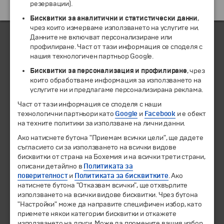
резервации).
Екскурзии и почивки до Монако »
Бисквитки за аналитични и статистически данни
,
чрез които измерваме използването на услугите ни.
Данните не включват персонализиране или
профилиране. Част от тази информация се споделя с
нашия технологичен партньор Google.
ЧЛЕН НА
Бисквитки за персонализация и профилиране
, чрез
които обработваме информация за използването на
услугите ни и предлагаме персонализирана реклама.
Част от тази информация се споделя с наши
технологични партньори като
Google
и
Facebook
и е обект
на техните политики за използване на лични данни.
Ако натиснете бутона "Приемам всички цели", ще дадете
съгласието си за използването на всички видове
бисквитки от страна на Бохемия и на всички трети страни,
описани детайлно в
Политиката за
© 1994-2026 Бохемия ООД.
Всички права запазени.
поверителност
и
Политиката за бисквитките
. Ако
натиснете бутона "Отказвам всички", ще отхвърлите
Екскурзии и почивки
използването на всички видове бисквитки. Чрез бутона
Направления
"Настройки" може да направите специфичен избор, като
Календар
приемете някои категории бисквитки и откажете
Всички програми от А до Я
използването на други. Може да промените вашия избор