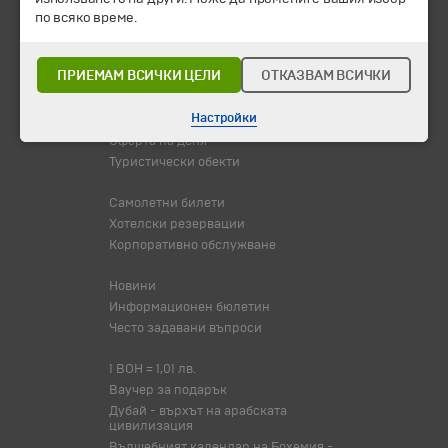
по всяко време.
Промоции
Горещи оферти
ПРИЕМАМ ВСИЧКИ ЦЕЛИ
ОТКАЗВАМ ВСИЧКИ
Потвърдени дати
Настройки
Празници
Оферта на деня
Туристически обекти
Самолетни билети
Хотелски резервации
Корпоративно обслужване
Новини
Информационен бюлетин
Често задавани въпроси
1 BOH = 1,01 лв.
Ваучер за подарък
Дубай - върхът на арабската
цивилизация
Вълшебният календар на Бохемия -