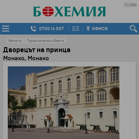
🇧🇬
BG
0700 14 007
ОФИСИ
Начало
Туристически обекти
Дворецът на принца
Монако, Монако