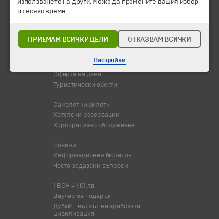
използването на други. Може да промените вашия избор
Всички програми от А до Я
по всяко време.
Промоции
Горещи оферти
ПРИЕМАМ ВСИЧКИ ЦЕЛИ
ОТКАЗВАМ ВСИЧКИ
Потвърдени дати
Настройки
Празници
Оферта на деня
Туристически обекти
Самолетни билети
Хотелски резервации
Корпоративно обслужване
Новини
Информационен бюлетин
Често задавани въпроси
1 BOH = 1,01 лв.
Ваучер за подарък
Дубай - върхът на арабската
цивилизация