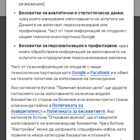
резервации).
Екскурзии и почивки до Северна Македония »
Бисквитки за аналитични и статистически данни
,
чрез които измерваме използването на услугите ни.
Данните не включват персонализиране или
профилиране. Част от тази информация се споделя с
нашия технологичен партньор Google.
ЧЛЕН НА
Бисквитки за персонализация и профилиране
, чрез
които обработваме информация за използването на
услугите ни и предлагаме персонализирана реклама.
Част от тази информация се споделя с наши
технологични партньори като
Google
и
Facebook
и е обект
на техните политики за използване на лични данни.
Ако натиснете бутона "Приемам всички цели", ще дадете
съгласието си за използването на всички видове
бисквитки от страна на Бохемия и на всички трети страни,
описани детайлно в
Политиката за
© 1994-2026 Бохемия ООД.
Всички права запазени.
поверителност
и
Политиката за бисквитките
. Ако
натиснете бутона "Отказвам всички", ще отхвърлите
Екскурзии и почивки
използването на всички видове бисквитки. Чрез бутона
"Настройки" може да направите специфичен избор, като
Направления
приемете някои категории бисквитки и откажете
Календар