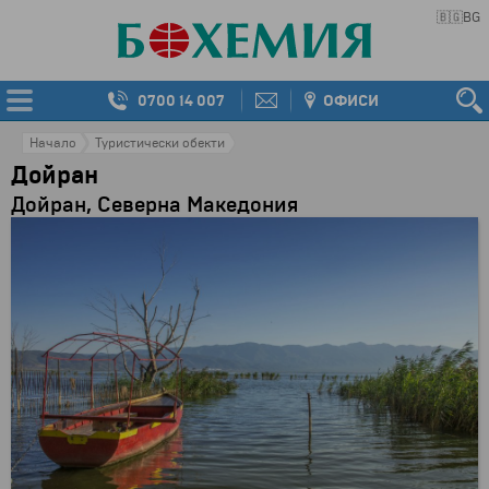
🇧🇬
BG
0700 14 007
ОФИСИ
Начало
Туристически обекти
Дойран
Дойран, Северна Македония