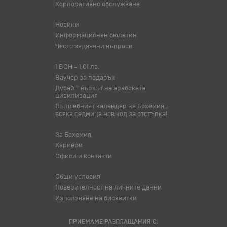
Корпоративно обслужване
Новини
Информационен бюлетин
Често задавани въпроси
1 BOH = 1,01 лв.
Ваучер за подарък
Дубай - върхът на арабската
цивилизация
Вълшебният календар на Бохемия -
всяка седмица нов код за отстъпка!
За Бохемия
Кариери
Офиси и контакти
Общи условия
Поверителност на личните данни
Използване на бисквитки
ПРИЕМАМЕ РАЗПЛАЩАНИЯ С: