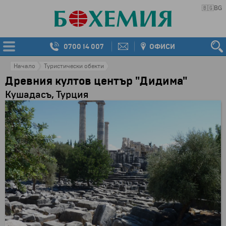
🇧🇬
BG
0700 14 007
ОФИСИ
Начало
Туристически обекти
Древния култов център "Дидима"
Кушадасъ, Турция