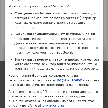
за да бъде поставена отново в храма. Новият храм
е бил много по-голям от първия. Той представлява
Използваме три категории "бисквитки":
третата по големина религиозна сграда в
Функционални бисквитки
, които ни позволяват да
античния свят след храма на Артемида в Ефес и
осигурим нормалната работа на сайта ни (например,
храма на остров Самос. Първите разкопки датират
идентифицираме ви при отваряне на вашите
от 1858 г., когато е открит т.нар. “свещен път”,
резервации).
дълъг 16,5 км. Според последните открития
Бисквитки за аналитични и статистически данни
,
Дидима е бил не само култов център, но и голям и
чрез които измерваме използването на услугите ни.
гъсто заселен град.
Данните не включват персонализиране или
профилиране. Част от тази информация се споделя с
нашия технологичен партньор Google.
Екскурзии и почивки до Турция »
Бисквитки за персонализация и профилиране
, чрез
които обработваме информация за използването на
услугите ни и предлагаме персонализирана реклама.
Част от тази информация се споделя с наши
ЧЛЕН НА
технологични партньори като
Google
и
Facebook
и е обект
на техните политики за използване на лични данни.
Ако натиснете бутона "Приемам всички цели", ще дадете
съгласието си за използването на всички видове
бисквитки от страна на Бохемия и на всички трети страни,
описани детайлно в
Политиката за