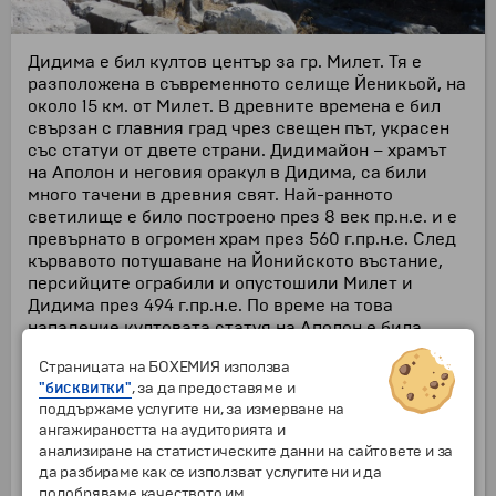
Дидима е бил култов център за гр. Милет. Тя е
разположена в съвременното селище Йеникьой, на
около 15 км. от Милет. В древните времена е бил
свързан с главния град чрез свещен път, украсен
със статуи от двете страни. Дидимайон – храмът
на Аполон и неговия оракул в Дидима, са били
много тачени в древния свят. Най-ранното
светилище е било построено през 8 век пр.н.е. и е
превърнато в огромен храм през 560 г.пр.н.е. След
кървавото потушаване на Йонийското въстание,
персийците ограбили и опустошили Милет и
Дидима през 494 г.пр.н.е. По време на това
нападение култовата статуя на Аполон е била
пренесена в Екбатана /Персия/. След като
Страницата на БОХЕМИЯ използва
Александър Велики разбил персиийците през 334
"бисквитки"
, за да предоставяме и
г.пр.н.е. йонийските селища възвърнали своята
поддържаме услугите ни, за измерване на
независимост. Започва възстановяването на
ангажираността на аудиторията и
храма на Аполон. Около 300 г.пр.н.е. крал Селюкос I
анализиране на статистическите данни на сайтовете и за
от Сирия, който управлявал западна Анатолия,
да разбираме как се използват услугите ни и да
върнал бронзовата статуя на Аполон от Екбатана,
подобряваме качеството им.