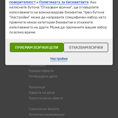
поверителност
и
Политиката за бисквитките
. Ако
натиснете бутона "Отказвам всички", ще отхвърлите
използването на всички видове бисквитки. Чрез бутона
"Настройки" може да направите специфичен избор, като
приемете някои категории бисквитки и откажете
© 1994-2026 Бохемия ООД.
Всички права запазени.
използването на други. Може да промените вашия избор
по всяко време.
Екскурзии и почивки
Направления
ПРИЕМАМ ВСИЧКИ ЦЕЛИ
ОТКАЗВАМ ВСИЧКИ
Календар
Всички програми от А до Я
Настройки
Промоции
Горещи оферти
Потвърдени дати
Празници
Оферта на деня
Туристически обекти
Самолетни билети
Хотелски резервации