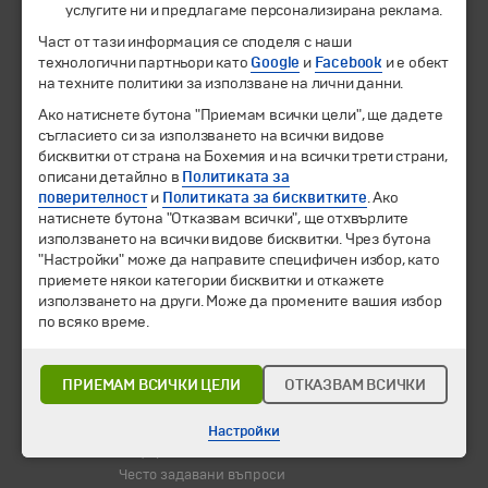
услугите ни и предлагаме персонализирана реклама.
Част от тази информация се споделя с наши
Екскурзии и почивки
технологични партньори като
Google
и
Facebook
и е обект
Направления
на техните политики за използване на лични данни.
Календар
Всички програми от А до Я
Ако натиснете бутона "Приемам всички цели", ще дадете
съгласието си за използването на всички видове
бисквитки от страна на Бохемия и на всички трети страни,
Промоции
описани детайлно в
Политиката за
Горещи оферти
поверителност
и
Политиката за бисквитките
. Ако
Потвърдени дати
натиснете бутона "Отказвам всички", ще отхвърлите
използването на всички видове бисквитки. Чрез бутона
Празници
"Настройки" може да направите специфичен избор, като
Оферта на деня
приемете някои категории бисквитки и откажете
Туристически обекти
използването на други. Може да промените вашия избор
по всяко време.
Самолетни билети
Хотелски резервации
ПРИЕМАМ ВСИЧКИ ЦЕЛИ
ОТКАЗВАМ ВСИЧКИ
Корпоративно обслужване
Новини
Настройки
Информационен бюлетин
Често задавани въпроси