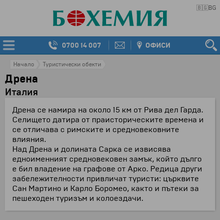
🇧🇬
BG
0700 14 007
ОФИСИ
Начало
Туристически обекти
Дрена
Италия
Дрена се намира на около 15 км от Рива дел Гарда.
Селището датира от праисторическите времена и
се отличава с римските и средновековните
влияния.
Над Дрена и долината Сарка се извисява
едноименният средновековен замък, който дълго
е бил владение на графове от Арко. Редица други
забележителности привличат туристи: църквите
Сан Мартино и Карло Боромео, както и пътеки за
пешеходен туризъм и колоездачи.