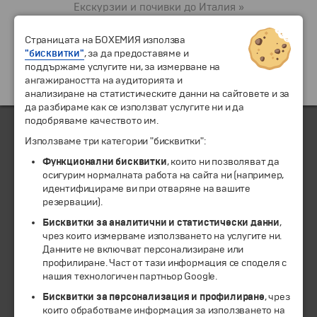
Екскурзии и почивки до Италия »
Страницата на БОХЕМИЯ използва
"бисквитки"
, за да предоставяме и
поддържаме услугите ни, за измерване на
ангажираността на аудиторията и
анализиране на статистическите данни на сайтовете и за
да разбираме как се използват услугите ни и да
подобряваме качеството им.
Използваме три категории "бисквитки":
ЧЛЕН НА
Функционални бисквитки
, които ни позволяват да
осигурим нормалната работа на сайта ни (например,
идентифицираме ви при отваряне на вашите
резервации).
Бисквитки за аналитични и статистически данни
,
чрез които измерваме използването на услугите ни.
Данните не включват персонализиране или
профилиране. Част от тази информация се споделя с
нашия технологичен партньор Google.
Бисквитки за персонализация и профилиране
, чрез
които обработваме информация за използването на
© 1994-2026 Бохемия ООД.
Всички права запазени.