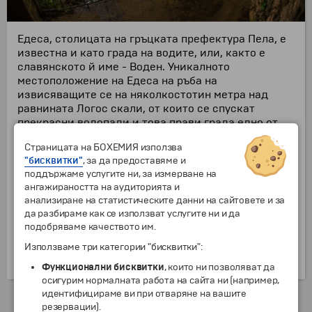
Едеса, столицата на гръцката префектура Пела, е
известна и като града на водите, или, както е
славянското й име - Воден. Уникалното
местоположение на Едеса на ръба на
извисяващите се на няколкостотин метра над
равнината Логос скали, от които се спускат
прекрасни водопади и това прави града едно от
най-живописните места в цяла Гърция. Интерес
Страницата на БОХЕМИЯ използва
представляват и запазените улици на стария град
"бисквитки"
, за да предоставяме и
Вароси с автентичната архитектура от XIX век и
поддържаме услугите ни, за измерване на
няколкото църкви от византийската епоха,
ангажираността на аудиторията и
модерният център, както и развалините от древна
анализиране на статистическите данни на сайтовете и за
Едеса в равнината на изток от града. Известна в
да разбираме как се използват услугите ни и да
миналото като един от големите центрове на
подобряваме качеството им.
текстилната индустрия (често наричан ,,Гръцкият
Манчестър"), след замирането на старите занаяти
Използваме три категории "бисквитки":
Едеса се превръща в средище на туризма.
Функционални бисквитки
, които ни позволяват да
осигурим нормалната работа на сайта ни (например,
идентифицираме ви при отваряне на вашите
Екскурзии и почивки до Гърция »
резервации).