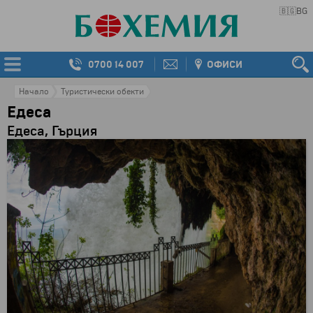
🇧🇬
BG
0700 14 007
ОФИСИ
Начало
Туристически обекти
Едеса
Едеса, Гърция