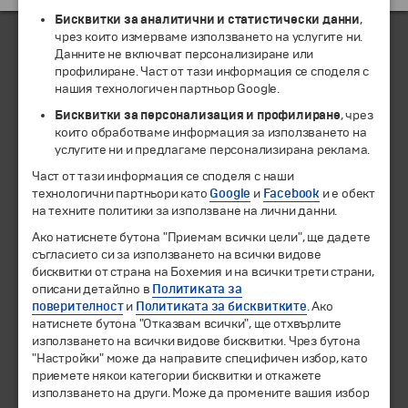
Бисквитки за аналитични и статистически данни
,
чрез които измерваме използването на услугите ни.
Данните не включват персонализиране или
профилиране. Част от тази информация се споделя с
ЧЛЕН НА
нашия технологичен партньор Google.
Бисквитки за персонализация и профилиране
, чрез
които обработваме информация за използването на
услугите ни и предлагаме персонализирана реклама.
Част от тази информация се споделя с наши
технологични партньори като
Google
и
Facebook
и е обект
на техните политики за използване на лични данни.
Ако натиснете бутона "Приемам всички цели", ще дадете
съгласието си за използването на всички видове
бисквитки от страна на Бохемия и на всички трети страни,
© 1994-2026 Бохемия ООД.
Всички права запазени.
описани детайлно в
Политиката за
поверителност
и
Политиката за бисквитките
. Ако
Екскурзии и почивки
натиснете бутона "Отказвам всички", ще отхвърлите
Направления
използването на всички видове бисквитки. Чрез бутона
"Настройки" може да направите специфичен избор, като
Календар
приемете някои категории бисквитки и откажете
Всички програми от А до Я
използването на други. Може да промените вашия избор