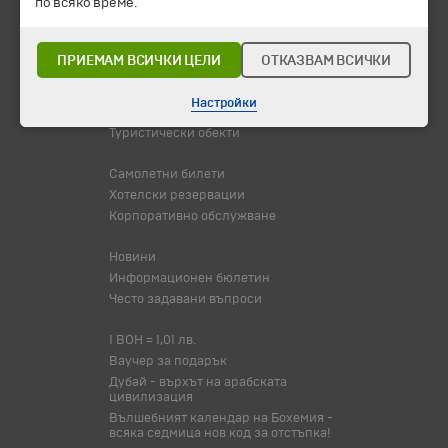
по всяко време.
Промоции
Горещи оферти
Потвърдени дати
ПРИЕМАМ ВСИЧКИ ЦЕЛИ
ОТКАЗВАМ ВСИЧКИ
Празници
Настройки
Оферта на деня
Туристически обекти
Самолетни билети
Хотелски резервации
Корпоративно обслужване
Новини
Информационен бюлетин
Често задавани въпроси
1 BOH = 1,01 лв.
Ваучер за подарък
Дубай - върхът на арабската
цивилизация
Вълшебният календар на Бохемия -
всяка седмица нов код за отстъпка!