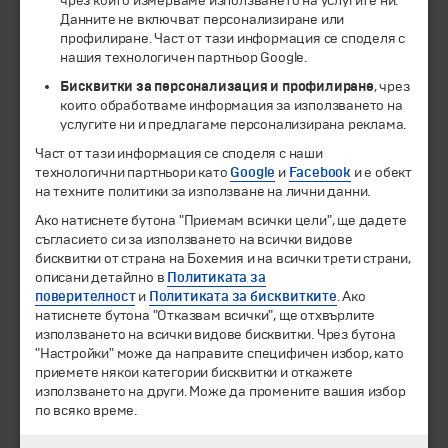
чрез които измерваме използването на услугите ни.
ЧЛЕН НА
Данните не включват персонализиране или
профилиране. Част от тази информация се споделя с
нашия технологичен партньор Google.
Бисквитки за персонализация и профилиране
, чрез
които обработваме информация за използването на
услугите ни и предлагаме персонализирана реклама.
Част от тази информация се споделя с наши
технологични партньори като
Google
и
Facebook
и е обект
на техните политики за използване на лични данни.
Ако натиснете бутона "Приемам всички цели", ще дадете
© 1994-2026 Бохемия ООД.
Всички права запазени.
съгласието си за използването на всички видове
бисквитки от страна на Бохемия и на всички трети страни,
Екскурзии и почивки
описани детайлно в
Политиката за
Направления
поверителност
и
Политиката за бисквитките
. Ако
Календар
натиснете бутона "Отказвам всички", ще отхвърлите
използването на всички видове бисквитки. Чрез бутона
Всички програми от А до Я
"Настройки" може да направите специфичен избор, като
приемете някои категории бисквитки и откажете
Промоции
използването на други. Може да промените вашия избор
Горещи оферти
по всяко време.
Потвърдени дати