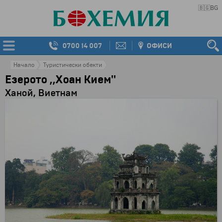
🇧🇬
BG
0700 14 007
ОФИСИ
Начало
Туристически обекти
Езерото ,,Хоан Кием''
Ханой, Виетнам