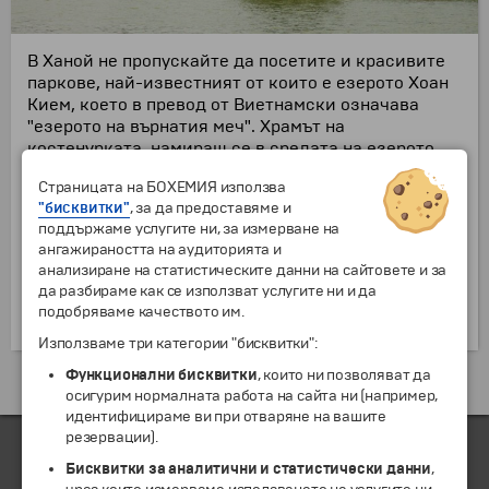
В Ханой не пропускайте да посетите и красивите
паркове, най-известният от които е езерото Хоан
Кием, което в превод от Виетнамски означава
"езерото на върнатия меч". Храмът на
костенурката, намиращ се в средата на езерото,
се е превърнал в символ на Ханой. Легендата
Страницата на БОХЕМИЯ използва
разказва за хилядагодишна костенурка, която
"бисквитки"
, за да предоставяме и
живеела в езерото и спасила живота на един цар
поддържаме услугите ни, за измерване на
като му подарила вълшебен меч. А царят в знак на
ангажираността на аудиторията и
благодарност, наредил да се построи храм в
анализиране на статистическите данни на сайтовете и за
средата на езерото, в който костенурката да
да разбираме как се използват услугите ни и да
живее в мир. И до ден днешен достъпът до храма е
подобряваме качеството им.
забранен за туристи.
Използваме три категории "бисквитки":
Функционални бисквитки
, които ни позволяват да
Екскурзии и почивки до Виетнам »
осигурим нормалната работа на сайта ни (например,
идентифицираме ви при отваряне на вашите
резервации).
Бисквитки за аналитични и статистически данни
,