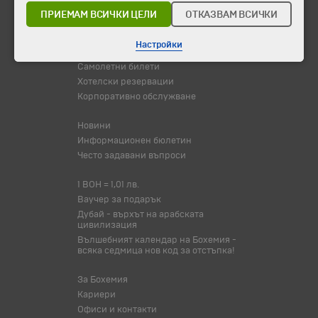
Празници
ПРИЕМАМ ВСИЧКИ ЦЕЛИ
ОТКАЗВАМ ВСИЧКИ
Оферта на деня
Туристически обекти
Настройки
Самолетни билети
Хотелски резервации
Корпоративно обслужване
Новини
Информационен бюлетин
Често задавани въпроси
1 BOH = 1,01 лв.
Ваучер за подарък
Дубай - върхът на арабската
цивилизация
Вълшебният календар на Бохемия -
всяка седмица нов код за отстъпка!
За Бохемия
Кариери
Офиси и контакти