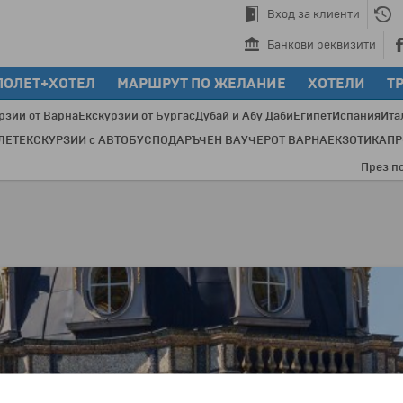
Вход за клиенти
Банкови реквизити
ПОЛЕТ+ХОТЕЛ
МАРШРУТ ПО ЖЕЛАНИЕ
ХОТЕЛИ
Т
рзии от Варна
Екскурзии от Бургас
Дубай и Абу Даби
Египет
Испания
Ита
ЛЕТ
ЕКСКУРЗИИ с АВТОБУС
ПОДАРЪЧЕН ВАУЧЕР
ОТ ВАРНА
ЕКЗОТИКА
П
През послед