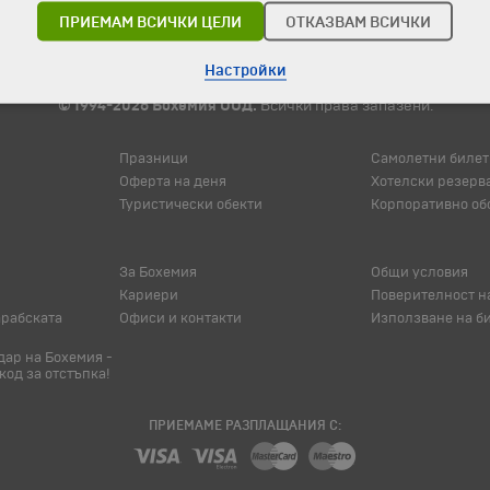
ПРИЕМАМ ВСИЧКИ ЦЕЛИ
ОТКАЗВАМ ВСИЧКИ
Настройки
© 1994-2026 Бохемия ООД.
Всички права запазени.
Празници
Самолетни билет
Оферта на деня
Хотелски резерв
Туристически обекти
Корпоративно об
За Бохемия
Общи условия
Кариери
Поверителност н
арабската
Офиси и контакти
Използване на б
ар на Бохемия -
код за отстъпка!
ПРИЕМАМЕ РАЗПЛАЩАНИЯ С: