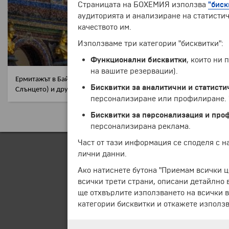
Страницата на БОХЕМИЯ използва
"биск
аудиторията и анализиране на статистич
качеството им.
Използваме три категории "бисквитки":
Функционални бисквитки
, които ни
на вашите резервации).
Ермитажът в Байройт е историческо парково съоръжение с водни ка
Бисквитки за аналитични и статисти
Слънцето) и други по-малки постройки.
персонализиране или профилиране. Ч
Бисквитки за персонализация и про
персонализирана реклама.
Част от тази информация се споделя с 
лични данни.
Ако натиснете бутона "Приемам всички ц
всички трети страни, описани детайлно 
ще отхвърлите използването на всички в
категории бисквитки и откажете използв