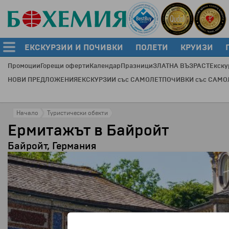
ЕКСКУРЗИИ И ПОЧИВКИ
ПОЛЕТИ
КРУИЗИ
Промоции
Горещи оферти
Календар
Празници
ЗЛАТНА ВЪЗРАСТ
Екску
НОВИ ПРЕДЛОЖЕНИЯ
ЕКСКУРЗИИ със САМОЛЕТ
ПОЧИВКИ със САМО
Начало
Туристически обекти
Ермитажът в Байройт
Байройт, Германия