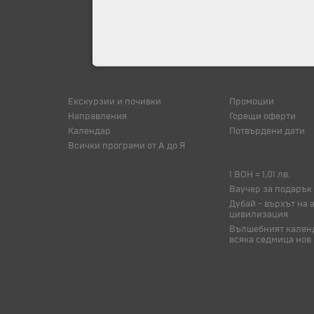
Екскурзии и почивки
Промоции
Направления
Горещи оферти
Календар
Потвърдени дати
Всички програми от А до Я
1 BOH = 1,01 лв.
Ваучер за подарък
Дубай - върхът на 
цивилизация
Вълшебният календ
всяка седмица нов 