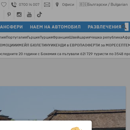
🇧🇬
Български / Bulgarian
0700 14 007
Офиси
РАНСФЕРИ
НАЕМ НА АВТОМОБИЛ
РАЗВЛЕЧЕНИЯ
лия
Португалия
Гърция
Турция
Франция
Швейцария
Чешка република
Афр
РОМОЦИИ
ИМЕЙЛ БЮЛЕТИН
УИКЕНДИ в ЕВРОПА
ОФЕРТИ за МОРЕ
СЕПТЕ
ните 20 години с Бохемия са пътували 621 729 туристи по 3548 програм