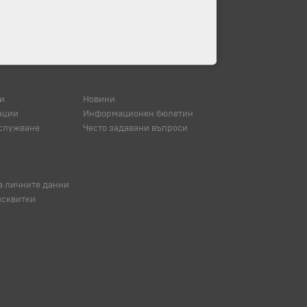
и
Новини
ации
Информационен бюлетин
служване
Често задавани въпроси
а личните данни
исквитки