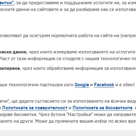
витки"
, за да предоставяме и поддържаме услугите ни, за из
еските данни на сайтовете и за да разбираме как се използва
 позволяват да осигурим нормалната работа на сайта ни (нап
скади и сгради, които са част от забележителностите на града. Тук се
чески данни
, чрез които измерваме използването на услугите
аст от тази информация се споделя с нашия технологичен па
филиране
, чрез които обработваме информация за използване
Екскурзии и почивки до Германия »
наши технологични партньори като
Google
и
Facebook
и е обект
ели", ще дадете съгласието си за използването на всички вид
ЧЛЕН НА
в
Политиката за поверителност
и
Политиката за бисквитките
.
идове бисквитки. Чрез бутона "Настройки" може да направит
ането на други. Може да промените вашия избор по всяко вре