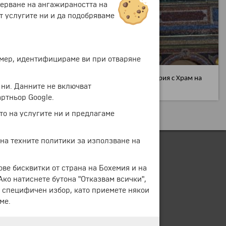
мерване на ангажираността на
т услугите ни и да подобряваме
ример, идентифицираме ви при отваряне
 намират т. нар. Стар дворец, Нов дворец (оранжерия с Храм на
 ни. Данните не включват
ртньор Google.
то на услугите ни и предлагаме
 на техните политики за използване на
ове бисквитки от страна на Бохемия и на
 Ако натиснете бутона "Отказвам всички",
е специфичен избор, като приемете някои
ме.