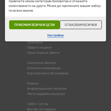
приемете някои категории бисквитки и откажете
Направления
използването на други. Може да промените вашия избор
Календар
по всяко време.
Всички програми от А до Я
Промоции
ПРИЕМАМ ВСИЧКИ ЦЕЛИ
ОТКАЗВАМ ВСИЧКИ
Горещи оферти
Потвърдени дати
Настройки
Празници
Оферта на деня
Туристически обекти
Самолетни билети
Хотелски резервации
Корпоративно обслужване
Новини
Информационен бюлетин
Често задавани въпроси
1 BOH = 1,01 лв.
Ваучер за подарък