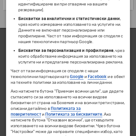
водата.
идентифицираме ви при отваряне на вашите
резервации).
Бисквитки за аналитични и статистически данни
Екскурзии и почивки до Ирландия »
,
чрез които измерваме използването на услугите ни.
Данните не включват персонализиране или
профилиране. Част от тази информация се споделя с
нашия технологичен партньор Google.
ЧЛЕН НА
Бисквитки за персонализация и профилиране
, чрез
които обработваме информация за използването на
услугите ни и предлагаме персонализирана реклама.
Част от тази информация се споделя с наши
технологични партньори като
Google
и
Facebook
и е обект
на техните политики за използване на лични данни.
Ако натиснете бутона "Приемам всички цели", ще дадете
съгласието си за използването на всички видове
бисквитки от страна на Бохемия и на всички трети страни,
описани детайлно в
Политиката за
поверителност
и
Политиката за бисквитките
. Ако
© 1994-2026 Бохемия ООД.
Всички права запазени.
натиснете бутона "Отказвам всички", ще отхвърлите
използването на всички видове бисквитки. Чрез бутона
Екскурзии и почивки
"Настройки" може да направите специфичен избор, като