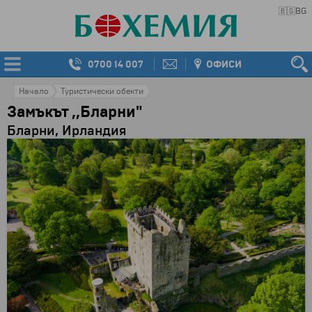
🇧🇬
BG
0700 14 007
ОФИСИ
Начало
Туристически обекти
Замъкът ,,Бларни"
Бларни, Ирландия