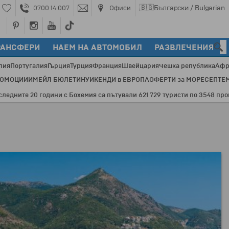
🇧🇬
Български / Bulgarian
0700 14 007
Офиси
РАНСФЕРИ
НАЕМ НА АВТОМОБИЛ
РАЗВЛЕЧЕНИЯ
лия
Португалия
Гърция
Турция
Франция
Швейцария
Чешка република
Афр
РОМОЦИИ
ИМЕЙЛ БЮЛЕТИН
УИКЕНДИ в ЕВРОПА
ОФЕРТИ за МОРЕ
СЕПТЕ
е 20 години с Бохемия са пътували 621 729 туристи по 3548 програми и