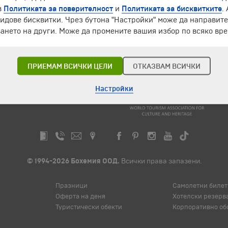
Екскурзии и почивки до Гърция »
в
Политиката за поверителност
и
Политиката за бисквитките
.
идове бисквитки. Чрез бутона "Настройки" може да направит
ането на други. Може да промените вашия избор по всяко вре
ЧЛЕН НА
ПРИЕМАМ ВСИЧКИ ЦЕЛИ
ОТКАЗВАМ ВСИЧКИ
Настройки
© 1994-2026 Бохемия ООД.
Всички права запазени.
Празници
Самолетни билет
Оферта на деня
Хотелски резерв
Туристически обекти
Корпоративно об