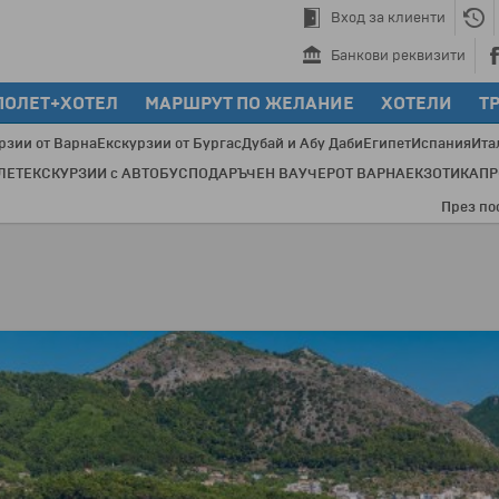
Вход за клиенти
Банкови реквизити
ПОЛЕТ+ХОТЕЛ
МАРШРУТ ПО ЖЕЛАНИЕ
ХОТЕЛИ
Т
рзии от Варна
Екскурзии от Бургас
Дубай и Абу Даби
Египет
Испания
Ита
ЛЕТ
ЕКСКУРЗИИ с АВТОБУС
ПОДАРЪЧЕН ВАУЧЕР
ОТ ВАРНА
ЕКЗОТИКА
П
През последнит