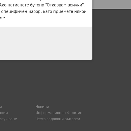
 Ако натиснете бутона "Отказвам всички",
е специфичен избор, като приемете някои
ме.
и
Новини
ации
Информационен бюлетин
служване
Често задавани въпроси