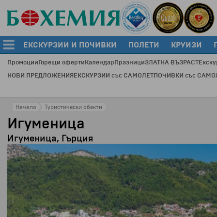
ЕКСКУРЗИИ И ПОЧИВКИ
ПОЛЕТИ
КРУИЗИ
Промоции
Горещи оферти
Календар
Празници
ЗЛАТНА ВЪЗРАСТ
Екску
НОВИ ПРЕДЛОЖЕНИЯ
ЕКСКУРЗИИ със САМОЛЕТ
ПОЧИВКИ със САМО
Начало
Туристически обекти
Игуменица
Игуменица, Гърция