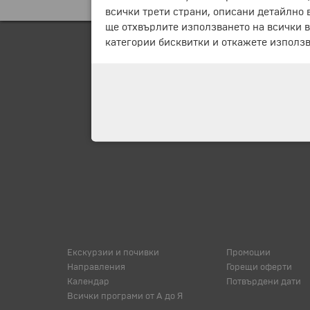
всички трети страни, описани детайлно 
ще отхвърлите използването на всички в
категории бисквитки и откажете използв
Екскурзии и почивки
Промоции
Направления
Горещи оферти
Календар
Потвърдени дати
Всички програми от А до Я