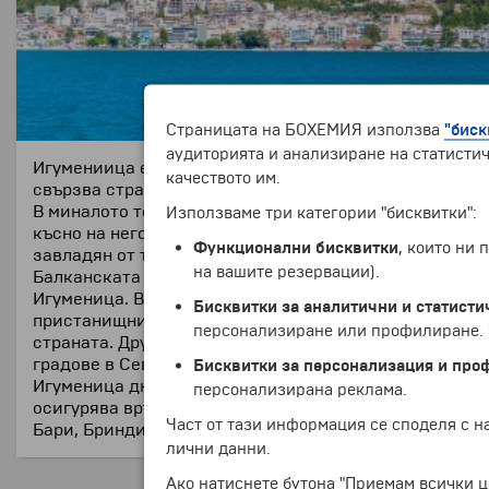
Страницата на БОХЕМИЯ използва
"биск
аудиторията и анализиране на статистич
Игумениица е крайбрежен гръцки град и важно прист
качеството им.
свързва страната по море с Италия.
В миналото той е бил познат с името Титани и е бил ед
Използваме три категории "бисквитки":
късно на негово място е издигнат нов град, който бил
Функционални бисквитки
, които ни
завладян от турците. В периода на османското влади
на вашите резервации).
Балканската война и става факт през 1913 година. П
Игуменица. В края на Втората световна война, през 19
Бисквитки за аналитични и статисти
пристанищния терминал и постепенно градът се разра
персонализиране или профилиране. Ч
страната. Друг важен фактор е пускането в експлоата
градове в Северна Гърция и достига до гръцко-турск
Бисквитки за персонализация и про
Игуменица днес разполага с две пристанища – вътре
персонализирана реклама.
осигурява връзка със значимото гръцко пристанище 
Част от тази информация се споделя с 
Бари, Бриндизи, Триест.
лични данни.
Ако натиснете бутона "Приемам всички ц