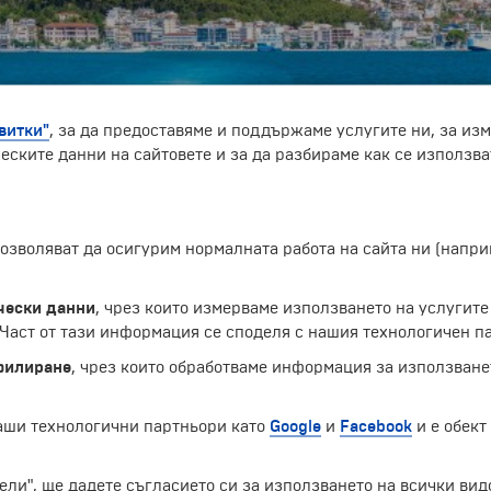
витки"
, за да предоставяме и поддържаме услугите ни, за из
еските данни на сайтовете и за да разбираме как се използва
анище. Разположен е в Северозападна Гърция, на брега 
ин от най-важните в царство Теспротия през 4 век пр. Хр. 
 под властта на Римската империя. Както по-голямата част
 позволяват да осигурим нормалната работа на сайта ни (нап
чество той е малко селище, познато под името Грава. Осв
рез 1938 г. градът е избран за административен център н
44 г., Игименица е разрушена, но през 50-те и 60-те годи
чески данни
, чрез които измерваме използването на услугите
стнал. Основната причината за това е неговото пристани
аст от тази информация се споделя с нашия технологичен па
ция през 2009 г. на магистралата Егнатия Одос, която ос
ата граница.
филиране
, чрез които обработваме информация за използване
шно и международно. Вътрешното е отправна точка за йо
Патра. Международният терминал свързва града с някои 
наши технологични партньори като
Google
и
Facebook
и е обект
ели", ще дадете съгласието си за използването на всички вид