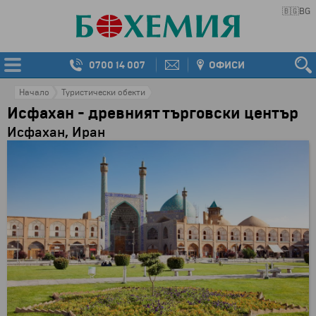
🇧🇬
BG
0700 14 007
ОФИСИ
Начало
Туристически обекти
Исфахан - древният търговски център
Исфахан, Иран