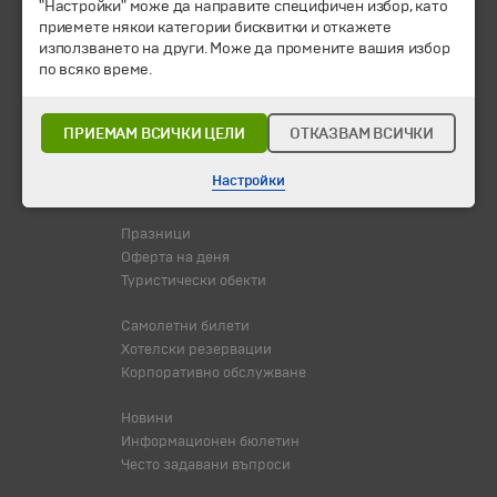
"Настройки" може да направите специфичен избор, като
приемете някои категории бисквитки и откажете
Екскурзии и почивки
използването на други. Може да промените вашия избор
Направления
по всяко време.
Календар
Всички програми от А до Я
ПРИЕМАМ ВСИЧКИ ЦЕЛИ
ОТКАЗВАМ ВСИЧКИ
Промоции
Горещи оферти
Настройки
Потвърдени дати
Празници
Оферта на деня
Туристически обекти
Самолетни билети
Хотелски резервации
Корпоративно обслужване
Новини
Информационен бюлетин
Често задавани въпроси