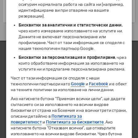
покрития пазар Кесария. Други забележителности
осигурим нормалната работа на сайта ни (например,
са площадът на Имамите, високата порта Али Капу,
идентифицираме ви при отваряне на вашите
дворци, мостове и др.
резервации).
Бисквитки за аналитични и статистически данни
,
чрез които измерваме използването на услугите ни.
Екскурзии и почивки до Иран »
Данните не включват персонализиране или
профилиране. Част от тази информация се споделя с
нашия технологичен партньор Google.
Бисквитки за персонализация и профилиране
, чрез
ЧЛЕН НА
които обработваме информация за използването на
услугите ни и предлагаме персонализирана реклама.
Част от тази информация се споделя с наши
технологични партньори като
Google
и
Facebook
и е обект
на техните политики за използване на лични данни.
Ако натиснете бутона "Приемам всички цели", ще дадете
съгласието си за използването на всички видове
бисквитки от страна на Бохемия и на всички трети страни,
описани детайлно в
Политиката за
поверителност
и
Политиката за бисквитките
. Ако
натиснете бутона "Отказвам всички", ще отхвърлите
© 1994-2026 Бохемия ООД.
Всички права запазени.
използването на всички видове бисквитки. Чрез бутона