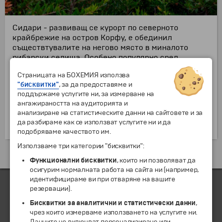
Сидари - развиващ се курорт по северното
крайбрежие на остров Корфу, е обединил
съществтувалите на негово място в миналото
рибарски селища. Особено популярно сред
британските туристи, мястото се отличава с
Страницата на БОХЕМИЯ използва
многото барове и таверни, и процъфтяващият
"бисквитки"
, за да предоставяме и
нощен живот. Интерес представляват и
поддържаме услугите ни, за измерване на
прекрасните пясъчни плажове.
ангажираността на аудиторията и
На запад по крайбрежието се намира и
анализиране на статистическите данни на сайтовете и за
известният Канал на любовта - няколко малки
да разбираме как се използват услугите ни и да
романтични залива, врязани сред пясъчниците.
подобряваме качеството им.
Използваме три категории "бисквитки":
Екскурзии и почивки до Гърция »
Функционални бисквитки
, които ни позволяват да
осигурим нормалната работа на сайта ни (например,
идентифицираме ви при отваряне на вашите
резервации).
Бисквитки за аналитични и статистически данни
,
ЧЛЕН НА
чрез които измерваме използването на услугите ни.
Данните не включват персонализиране или