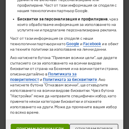
профилиране. Част от тази информация се споделя с
нашия технологичен партньор Google.
Бисквитки за персонализация и профилиране
, чрез
които обработваме информация за използването на
услугите ни и предлагаме персонализирана реклама.
Част от тази информация се споделя с наши
технологични партньори като
Google
и
Facebook
и е обект
на техните политики за използване на лични данни.
© 1994-2026 Бохемия ООД.
Всички права запазени.
Ако натиснете бутона "Приемам всички цели", ще дадете
съгласието си за използването на всички видове
Екскурзии и почивки
бисквитки от страна на Бохемия и на всички трети страни,
Направления
описани детайлно в
Политиката за
Календар
поверителност
и
Политиката за бисквитките
. Ако
натиснете бутона "Отказвам всички", ще отхвърлите
Всички програми от А до Я
използването на всички видове бисквитки. Чрез бутона
"Настройки" може да направите специфичен избор, като
Промоции
приемете някои категории бисквитки и откажете
Горещи оферти
използването на други. Може да промените вашия избор
Потвърдени дати
по всяко време.
Празници
Оферта на деня