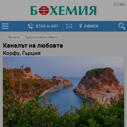
🇧🇬
BG
0700 14 007
ОФИСИ
Начало
Туристически обекти
Каналът на любовта
Корфу, Гърция