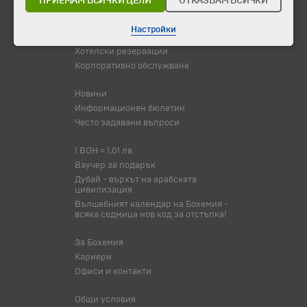
ПРИЕМАМ ВСИЧКИ ЦЕЛИ
ОТКАЗВАМ ВСИЧКИ
Туристически обекти
Настройки
Самолетни билети
Хотелски резервации
Корпоративно обслужване
Новини
Информационен бюлетин
Често задавани въпроси
1 BOH = 1,01 лв.
Ваучер за подарък
Дубай - върхът на арабската
цивилизация
Вълшебният календар на Бохемия -
всяка седмица нов код за отстъпка!
За Бохемия
Кариери
Офиси и контакти
Общи условия