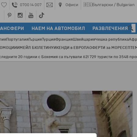
🇧🇬
Български / Bulgarian
0700 14 007
Офиси
РАНСФЕРИ
НАЕМ НА АВТОМОБИЛ
РАЗВЛЕЧЕНИЯ
лия
Португалия
Гърция
Турция
Франция
Швейцария
Чешка република
Афр
РОМОЦИИ
ИМЕЙЛ БЮЛЕТИН
УИКЕНДИ в ЕВРОПА
ОФЕРТИ за МОРЕ
СЕПТЕ
те 20 години с Бохемия са пътували 621 729 туристи по 3548 програми