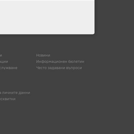
и
Новини
ации
Информационен бюлетин
служване
Често задавани въпроси
а личните данни
исквитки