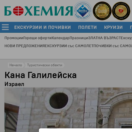
ЕКСКУРЗИИ И ПОЧИВКИ
ПОЛЕТИ
КРУИЗИ
Промоции
Горещи оферти
Календар
Празници
ЗЛАТНА ВЪЗРАСТ
Екску
НОВИ ПРЕДЛОЖЕНИЯ
ЕКСКУРЗИИ със САМОЛЕТ
ПОЧИВКИ със САМО
Начало
Туристически обекти
Кана Галилейска
Израел