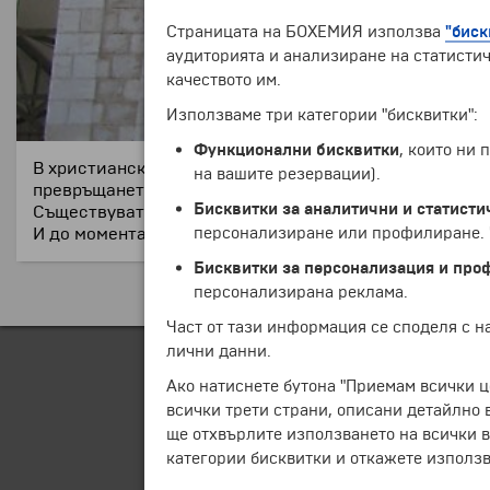
Страницата на БОХЕМИЯ използва
"биск
аудиторията и анализиране на статистич
качеството им.
Използваме три категории "бисквитки":
Функционални бисквитки
, които ни
В христианския Нов завет няколко пъти се споменава
на вашите резервации).
превръщането на водата във вино на една сватба.
Бисквитки за аналитични и статисти
Съществуват много теории, къде точно се намира Кан
персонализиране или профилиране. Ч
И до момента вярващите имат различни предположен
Бисквитки за персонализация и про
персонализирана реклама.
Част от тази информация се споделя с 
лични данни.
Ако натиснете бутона "Приемам всички ц
всички трети страни, описани детайлно 
ще отхвърлите използването на всички в
категории бисквитки и откажете използв