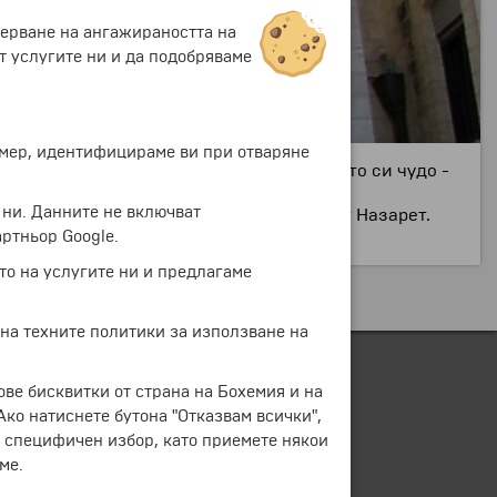
мерване на ангажираността на
т услугите ни и да подобряваме
ример, идентифицираме ви при отваряне
ова, че имено там Иисус извършва първото си чудо -
 ни. Данните не включват
е разположена на 7 км североизточно от Назарет.
ртньор Google.
то на услугите ни и предлагаме
 на техните политики за използване на
ове бисквитки от страна на Бохемия и на
 Ако натиснете бутона "Отказвам всички",
е специфичен избор, като приемете някои
ме.