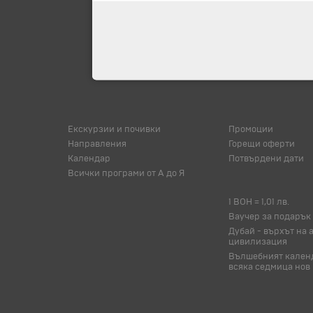
Екскурзии и почивки
Промоции
Направления
Горещи оферти
Календар
Потвърдени дати
Всички програми от А до Я
1 BOH = 1,01 лв.
Ваучер за подарък
Дубай - върхът на 
цивилизация
Вълшебният календ
всяка седмица нов 