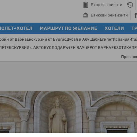
Вход за клиенти
Банкови реквизити
ПОЛЕТ+ХОТЕЛ
МАРШРУТ ПО ЖЕЛАНИЕ
ХОТЕЛИ
Т
рзии от Варна
Екскурзии от Бургас
Дубай и Абу Даби
Египет
Испания
Ита
ЛЕТ
ЕКСКУРЗИИ с АВТОБУС
ПОДАРЪЧЕН ВАУЧЕР
ОТ ВАРНА
ЕКЗОТИКА
П
През последни