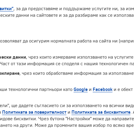
витки"
, за да предоставяме и поддържаме услугите ни, за из
еските данни на сайтовете и за да разбираме как се използва
 позволяват да осигурим нормалната работа на сайта ни (нап
 името на града Кана Галилейска. Мястото е известно с т
чески данни
, чрез които измерваме използването на услугите
а Галилейска, но според Католическата енциклопедия тя 
аст от тази информация се споделя с нашия технологичен па
ия, къде точно се намира свещеният град.
филиране
, чрез които обработваме информация за използване
Екскурзии и почивки до Израел »
наши технологични партньори като
Google
и
Facebook
и е обект
ели", ще дадете съгласието си за използването на всички вид
в
Политиката за поверителност
и
Политиката за бисквитките
.
ЧЛЕН НА
идове бисквитки. Чрез бутона "Настройки" може да направит
ането на други. Може да промените вашия избор по всяко вре