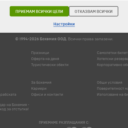
ПРИЕМАМ ВСИЧКИ ЦЕЛИ
ОТКАЗВАМ ВСИЧКИ
Настройки
© 1994-2026 Бохемия ООД.
Всички права запазени.
Празници
Самолетни билет
Оферта на деня
Хотелски резерв
Туристически обекти
Корпоративно об
За Бохемия
Общи условия
Кариери
Поверителност н
арабската
Офиси и контакти
Използване на б
ар на Бохемия -
код за отстъпка!
ПРИЕМАМЕ РАЗПЛАЩАНИЯ С: