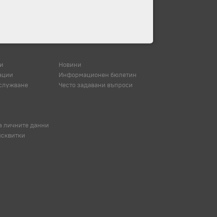
и
Новини
ации
Информационен бюлетин
служване
Често задавани въпроси
а личните данни
исквитки