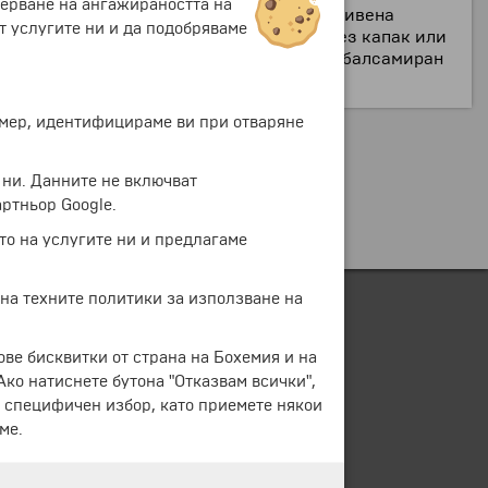
мерване на ангажираността на
ща предсмъртна усмивка, в трети – разкривена
т услугите ни и да подобряваме
ъвремие, други са положени в ковчези без капак или
– запазен почти непокътнат от времето, балсамиран
ример, идентифицираме ви при отваряне
 ни. Данните не включват
ртньор Google.
то на услугите ни и предлагаме
 на техните политики за използване на
ове бисквитки от страна на Бохемия и на
 Ако натиснете бутона "Отказвам всички",
е специфичен избор, като приемете някои
ме.