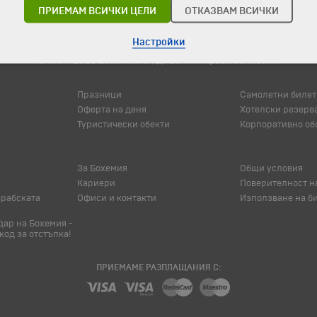
ПРИЕМАМ ВСИЧКИ ЦЕЛИ
ОТКАЗВАМ ВСИЧКИ
Настройки
© 1994-2026 Бохемия ООД.
Всички права запазени.
Празници
Самолетни билет
Оферта на деня
Хотелски резерв
Туристически обекти
Корпоративно об
За Бохемия
Общи условия
Кариери
Поверителност н
арабската
Офиси и контакти
Използване на б
ар на Бохемия -
код за отстъпка!
ПРИЕМАМЕ РАЗПЛАЩАНИЯ С: