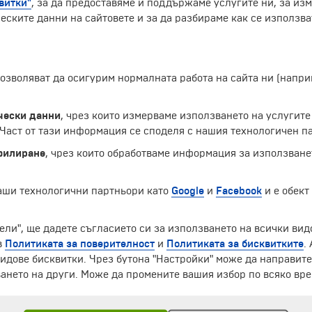
витки"
, за да предоставяме и поддържаме услугите ни, за из
 от лицата може да се разпознае радост, в други – злове
еските данни на сайтовете и за да разбираме как се използва
 облечени в празнични или ежедневни дрехи от тяхното с
лката Розалия Ломбардо, починала на 2-годишна възраст 
 позволяват да осигурим нормалната работа на сайта ни (нап
Екскурзии и почивки до Италия »
чески данни
, чрез които измерваме използването на услугите
аст от тази информация се споделя с нашия технологичен па
филиране
, чрез които обработваме информация за използване
наши технологични партньори като
Google
и
Facebook
и е обект
ели", ще дадете съгласието си за използването на всички вид
ЧЛЕН НА
в
Политиката за поверителност
и
Политиката за бисквитките
.
идове бисквитки. Чрез бутона "Настройки" може да направит
ането на други. Може да промените вашия избор по всяко вре