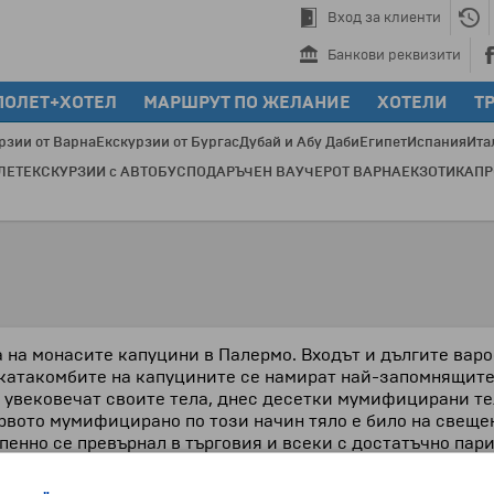
Вход за клиенти
Банкови реквизити
ПОЛЕТ+ХОТЕЛ
МАРШРУТ ПО ЖЕЛАНИЕ
ХОТЕЛИ
Т
рзии от Варна
Екскурзии от Бургас
Дубай и Абу Даби
Египет
Испания
Ита
ЛЕТ
ЕКСКУРЗИИ с АВТОБУС
ПОДАРЪЧЕН ВАУЧЕР
ОТ ВАРНА
ЕКЗОТИКА
П
П
 на монасите капуцини в Палермо. Входът и дългите вар
 катакомбите на капуцините се намират най-запомнящите
а увековечат своите тела, днес десетки мумифицирани т
ървото мумифицирано по този начин тяло е било на свещен
епенно се превърнал в търговия и всеки с достатъчно пар
г., когато била обявена за незаконна.
яколко секции: мъже, жени, свещеници, кардинали, архие