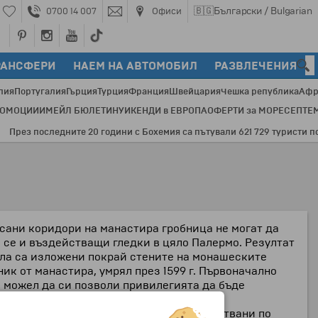
🇧🇬
Български / Bulgarian
0700 14 007
Офиси
РАНСФЕРИ
НАЕМ НА АВТОМОБИЛ
РАЗВЛЕЧЕНИЯ
лия
Португалия
Гърция
Турция
Франция
Швейцария
Чешка република
Афр
РОМОЦИИ
ИМЕЙЛ БЮЛЕТИН
УИКЕНДИ в ЕВРОПА
ОФЕРТИ за МОРЕ
СЕПТЕ
рез последните 20 години с Бохемия са пътували 621 729 туристи по 35
осани коридори на манастира гробница не могат да
 се и въздействащи гледки в цяло Палермо. Резултат
ела са изложени покрай стените на монашеските
ик от манастира, умрял през 1599 г. Първоначално
и можел да си позволи привилегията да бъде
пископи, дори девици. Телата са обработвани по