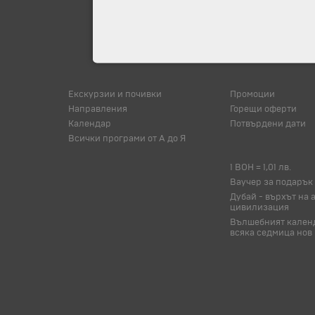
Екскурзии и почивки
Промоции
Направления
Горещи оферти
Календар
Потвърдени дати
Всички програми от А до Я
1 BOH = 1,01 лв.
Ваучер за подарък
Дубай - върхът на 
цивилизация
Вълшебният календ
всяка седмица нов 