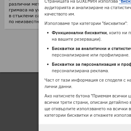
Страницата на БОХЕМИЯ използва
"биск
различни методи спрямо времето на смъртта. В някои
аудиторията и анализиране на статистич
гримаса на ужас. Някои от мумиите стоят изправени,
качеството им.
в стъклени саркофази. Най-трогателен е трупа на ма
по неизвестна технология.
Използваме три категории "бисквитки":
Функционални бисквитки
, които ни
на вашите резервации).
Бисквитки за аналитични и статисти
персонализиране или профилиране. Ч
Бисквитки за персонализация и про
персонализирана реклама.
Част от тази информация се споделя с 
лични данни.
Ако натиснете бутона "Приемам всички ц
всички трети страни, описани детайлно 
ще отхвърлите използването на всички в
категории бисквитки и откажете използв