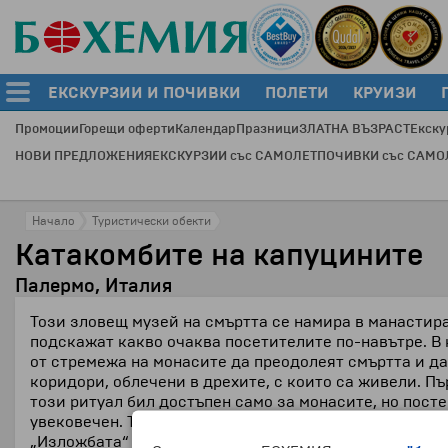
ЕКСКУРЗИИ И ПОЧИВКИ
ПОЛЕТИ
КРУИЗИ
Промоции
Горещи оферти
Календар
Празници
ЗЛАТНА ВЪЗРАСТ
Екску
НОВИ ПРЕДЛОЖЕНИЯ
ЕКСКУРЗИИ със САМОЛЕТ
ПОЧИВКИ със САМО
Начало
Туристически обекти
Катакомбите на капуцините
Палермо, Италия
Този зловещ музей на смъртта се намира в манастира
подскажат какво очаква посетителите по-навътре. В
от стремежа на монасите да преодолеят смъртта и д
коридори, облечени в дрехите, с които са живели. П
този ритуал бил достъпен само за монасите, но пост
увековечен. Тази практика била прекъсната през 1881 
„Изложбата“ на мумифицираните тела се състои от н