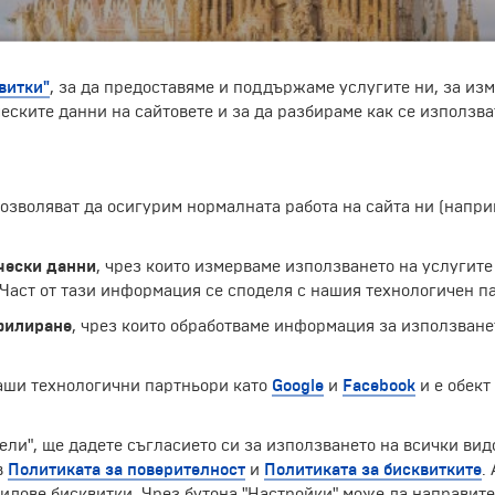
витки"
, за да предоставяме и поддържаме услугите ни, за из
еските данни на сайтовете и за да разбираме как се използва
тиянска постройка в прослава на Светото семейство в 
ествени фасади: източна, посветена на рождеството на Х
 позволяват да осигурим нормалната работа на сайта ни (нап
ки. Всяка фасада има по четири кули, символизиращи два
ри големи кули, посветени на четиримата евангелисти, о
бимия син на Барселона" - Антонио Гауди и е най-големия
чески данни
, чрез които измерваме използването на услугите
 Работата по завършването започва през 1978 г. Днес арх
аст от тази информация се споделя с нашия технологичен па
з 22 век. Причина за продължителния период на достроя
ябва да се подминава и факта, че за завършването на к
филиране
, чрез които обработваме информация за използване
отхвърлят.
наши технологични партньори като
Google
и
Facebook
и е обект
Екскурзии и почивки до Испания »
ели", ще дадете съгласието си за използването на всички вид
в
Политиката за поверителност
и
Политиката за бисквитките
.
идове бисквитки. Чрез бутона "Настройки" може да направит