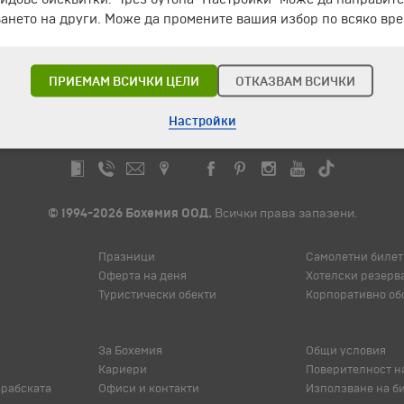
ането на други. Може да промените вашия избор по всяко вре
ЧЛЕН НА
ПРИЕМАМ ВСИЧКИ ЦЕЛИ
ОТКАЗВАМ ВСИЧКИ
Настройки
© 1994-2026 Бохемия ООД.
Всички права запазени.
Празници
Самолетни билет
Оферта на деня
Хотелски резерв
Туристически обекти
Корпоративно об
За Бохемия
Общи условия
Кариери
Поверителност н
арабската
Офиси и контакти
Използване на б