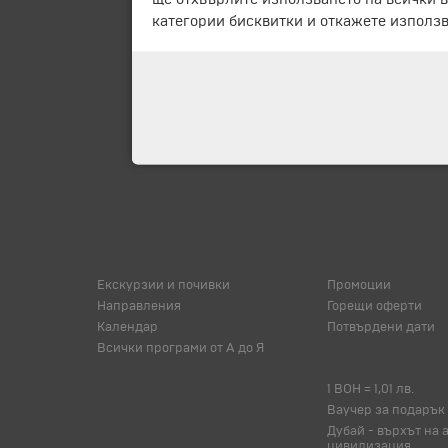
категории бисквитки и откажете използв
Екскурзии и почивки
Промоции
Направления
Горещи оферти
Календар
Потвърдени дати
Всички програми от А до Я
1 BOH = 1,01 лв.
Ваучер за подарък
Дубай - върхът на 
цивилизация