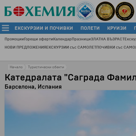
ЕКСКУРЗИИ И ПОЧИВКИ
ПОЛЕТИ
КРУИЗИ
Промоции
Горещи оферти
Календар
Празници
ЗЛАТНА ВЪЗРАСТ
Екску
НОВИ ПРЕДЛОЖЕНИЯ
ЕКСКУРЗИИ със САМОЛЕТ
ПОЧИВКИ със САМО
Начало
Туристически обекти
Катедралата "Саграда Фами
Барселона, Испания