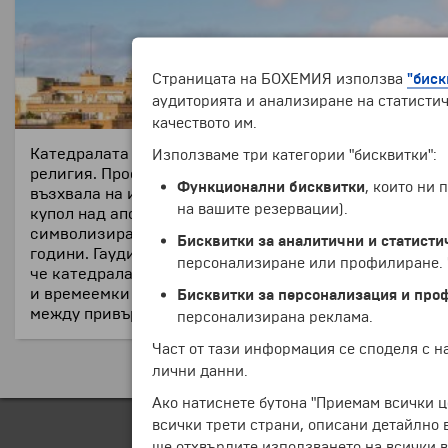
Страницата на БОХЕМИЯ използва
"биск
аудиторията и анализиране на статистич
качеството им.
Катедралата "Саграда Фамилия" е най-голямата хрис
Използваме три категории "бисквитки":
религия. Проектът на катедралата включва три велич
Функционални бисквитки
, които ни
възхвала на името му, която е и най-голяма от всич
на вашите резервации).
купол над апсидата е символ на Божията майка. Чети
символизираща Спасителя. Катедралата е дело на "лю
Бисквитки за аналитични и статисти
години. Гауди умира през 1926 г. преди да я завърши.
персонализиране или профилиране. Ч
че катедралата ще бъде напълно завършена едва пре
и времеемки техники, наред със съвременните. Не тр
Бисквитки за персонализация и про
между привържениците на тази идея и тези, които я 
персонализирана реклама.
Част от тази информация се споделя с 
лични данни.
Ако натиснете бутона "Приемам всички ц
всички трети страни, описани детайлно 
ще отхвърлите използването на всички в