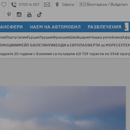
🇧🇬
Български / Bulgarian
0700 14 007
Офиси
РАНСФЕРИ
НАЕМ НА АВТОМОБИЛ
РАЗВЛЕЧЕНИЯ
лия
Португалия
Гърция
Турция
Франция
Швейцария
Чешка република
Афр
РОМОЦИИ
ИМЕЙЛ БЮЛЕТИН
УИКЕНДИ в ЕВРОПА
ОФЕРТИ за МОРЕ
СЕПТЕ
е 20 години с Бохемия са пътували 621 729 туристи по 3548 програми и