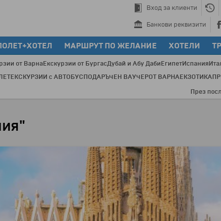
Вход за клиенти
Банкови реквизити
ПОЛЕТ+ХОТЕЛ
МАРШРУТ ПО ЖЕЛАНИЕ
ХОТЕЛИ
Т
рзии от Варна
Екскурзии от Бургас
Дубай и Абу Даби
Египет
Испания
Ита
ЛЕТ
ЕКСКУРЗИИ с АВТОБУС
ПОДАРЪЧЕН ВАУЧЕР
ОТ ВАРНА
ЕКЗОТИКА
П
През последнит
лия"