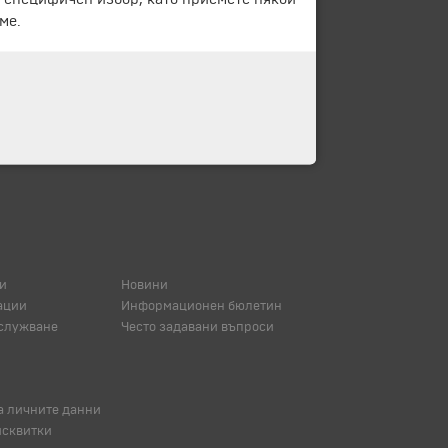
ме.
и
Новини
ации
Информационен бюлетин
служване
Често задавани въпроси
а личните данни
исквитки