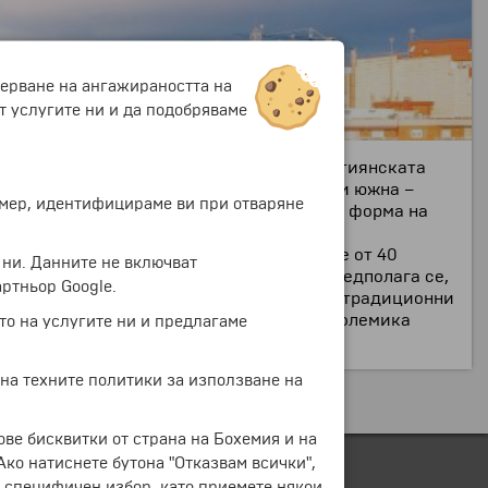
мерване на ангажираността на
т услугите ни и да подобряваме
Испания. Изключителна метафора на християнската
ристос, западна – Страстите Христови, и южна –
ример, идентифицираме ви при отваряне
надесетте апостоли. Заоблената кула във форма на
бграждат централната, най-висока кула,
т му проект. Той работи над него повече от 40
 ни. Данните не включват
итектът на катедралата е Жорди Бонет. Предполага се,
ртньор Google.
ване е необходимостта от използване на традиционни
атедралата все още се води ожесточена полемика
то на услугите ни и предлагаме
 на техните политики за използване на
ове бисквитки от страна на Бохемия и на
 Ако натиснете бутона "Отказвам всички",
е специфичен избор, като приемете някои