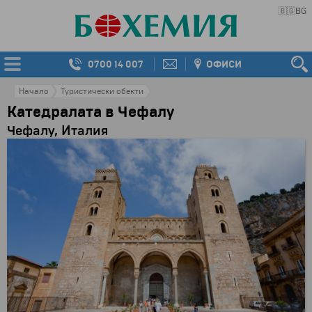
🇧🇬
BG
0700 14 007
ОФИСИ
Начало
Туристически обекти
Катедралата в Чефалу
Чефалу, Италия