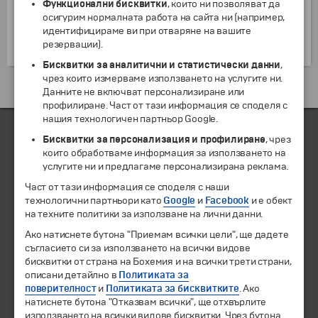
Функционални бисквитки
, които ни позволяват да
апсидата. Именно там се намира изображение на
осигурим нормалната работа на сайта ни (например,
Христос Вседържител, което е най-ранният
идентифицираме ви при отваряне на вашите
образец за този вид сицилиански образи.
резервации).
Бисквитки за аналитични и статистически данни
,
чрез които измерваме използването на услугите ни.
Екскурзии и почивки до Италия »
Данните не включват персонализиране или
профилиране. Част от тази информация се споделя с
нашия технологичен партньор Google.
Бисквитки за персонализация и профилиране
, чрез
които обработваме информация за използването на
ЧЛЕН НА
услугите ни и предлагаме персонализирана реклама.
Част от тази информация се споделя с наши
технологични партньори като
Google
и
Facebook
и е обект
на техните политики за използване на лични данни.
Ако натиснете бутона "Приемам всички цели", ще дадете
съгласието си за използването на всички видове
бисквитки от страна на Бохемия и на всички трети страни,
описани детайлно в
Политиката за
поверителност
и
Политиката за бисквитките
. Ако
натиснете бутона "Отказвам всички", ще отхвърлите
© 1994-2026 Бохемия ООД.
Всички права запазени.
използването на всички видове бисквитки. Чрез бутона