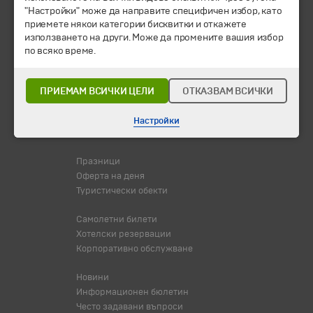
"Настройки" може да направите специфичен избор, като
приемете някои категории бисквитки и откажете
Екскурзии и почивки
използването на други. Може да промените вашия избор
Направления
по всяко време.
Календар
Всички програми от А до Я
ПРИЕМАМ ВСИЧКИ ЦЕЛИ
ОТКАЗВАМ ВСИЧКИ
Промоции
Горещи оферти
Настройки
Потвърдени дати
Празници
Оферта на деня
Туристически обекти
Самолетни билети
Хотелски резервации
Корпоративно обслужване
Новини
Информационен бюлетин
Често задавани въпроси