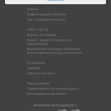
Новини
Информационен бюлетин
Често задавани въпроси
1 BOH = 1,01 лв.
Ваучер за подарък
Дубай - върхът на арабската
цивилизация
Вълшебният календар на Бохемия -
всяка седмица нов код за отстъпка!
За Бохемия
Кариери
Офиси и контакти
Общи условия
Поверителност на личните данни
Използване на бисквитки
ПРИЕМАМЕ РАЗПЛАЩАНИЯ С: