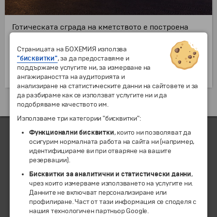
Готическата сграда на кметството е построена
през 1376 г. и е най-старата във Фландрия. На
фасадата са поставени шест овални прозореца и
Страницата на БОХЕМИЯ използва
изградени 48 ниши за статуи. Статуите на
"бисквитки"
, за да предоставяме и
библейски персонажи и фламандски принцове са
поддържаме услугите ни, за измерване на
били разрушени през 1712 г.
ангажираността на аудиторията и
анализиране на статистическите данни на сайтовете и за
да разбираме как се използват услугите ни и да
Екскурзии и почивки до Белгия »
подобряваме качеството им.
Използваме три категории "бисквитки":
Функционални бисквитки
, които ни позволяват да
осигурим нормалната работа на сайта ни (например,
идентифицираме ви при отваряне на вашите
ЧЛЕН НА
резервации).
Бисквитки за аналитични и статистически данни
,
чрез които измерваме използването на услугите ни.
Данните не включват персонализиране или
профилиране. Част от тази информация се споделя с
нашия технологичен партньор Google.