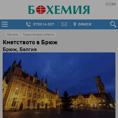
🇧🇬
BG
0700 14 007
ОФИСИ
Начало
Туристически обекти
Кметството в Брюж
Брюж, Белгия