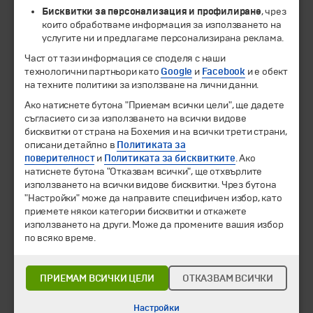
Бисквитки за персонализация и профилиране
, чрез
които обработваме информация за използването на
услугите ни и предлагаме персонализирана реклама.
Част от тази информация се споделя с наши
© 1994-2026 Бохемия ООД.
Всички права запазени.
технологични партньори като
Google
и
Facebook
и е обект
на техните политики за използване на лични данни.
Екскурзии и почивки
Ако натиснете бутона "Приемам всички цели", ще дадете
Направления
съгласието си за използването на всички видове
Календар
бисквитки от страна на Бохемия и на всички трети страни,
Всички програми от А до Я
описани детайлно в
Политиката за
поверителност
и
Политиката за бисквитките
. Ако
Промоции
натиснете бутона "Отказвам всички", ще отхвърлите
Горещи оферти
използването на всички видове бисквитки. Чрез бутона
Потвърдени дати
"Настройки" може да направите специфичен избор, като
приемете някои категории бисквитки и откажете
Празници
използването на други. Може да промените вашия избор
по всяко време.
Оферта на деня
Туристически обекти
ПРИЕМАМ ВСИЧКИ ЦЕЛИ
ОТКАЗВАМ ВСИЧКИ
Самолетни билети
Хотелски резервации
Настройки
Корпоративно обслужване