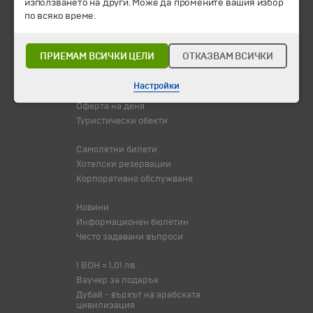
използването на други. Може да промените вашия избор
Всички програми от А до Я
по всяко време.
Промоции
Горещи оферти
ПРИЕМАМ ВСИЧКИ ЦЕЛИ
ОТКАЗВАМ ВСИЧКИ
Потвърдени дати
Настройки
Празници
Оферта на деня
Туристически обекти
Самолетни билети
Хотелски резервации
Корпоративно обслужване
Новини
Информационен бюлетин
Често задавани въпроси
1 BOH = 1,01 лв.
Ваучер за подарък
Дубай - върхът на арабската
цивилизация