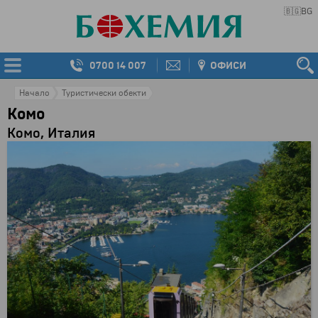
🇧🇬
BG
0700 14 007
ОФИСИ
Начало
Туристически обекти
Комо
Комо, Италия