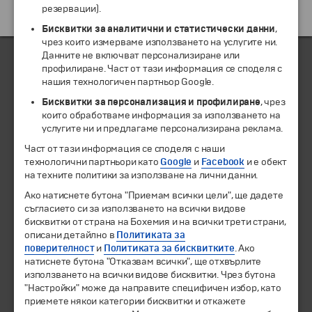
резервации).
Екскурзии и почивки до Италия »
Бисквитки за аналитични и статистически данни
,
чрез които измерваме използването на услугите ни.
Данните не включват персонализиране или
профилиране. Част от тази информация се споделя с
нашия технологичен партньор Google.
ЧЛЕН НА
Бисквитки за персонализация и профилиране
, чрез
които обработваме информация за използването на
услугите ни и предлагаме персонализирана реклама.
Част от тази информация се споделя с наши
технологични партньори като
Google
и
Facebook
и е обект
на техните политики за използване на лични данни.
Ако натиснете бутона "Приемам всички цели", ще дадете
съгласието си за използването на всички видове
бисквитки от страна на Бохемия и на всички трети страни,
описани детайлно в
Политиката за
© 1994-2026 Бохемия ООД.
Всички права запазени.
поверителност
и
Политиката за бисквитките
. Ако
натиснете бутона "Отказвам всички", ще отхвърлите
Екскурзии и почивки
използването на всички видове бисквитки. Чрез бутона
"Настройки" може да направите специфичен избор, като
Направления
приемете някои категории бисквитки и откажете
Календар