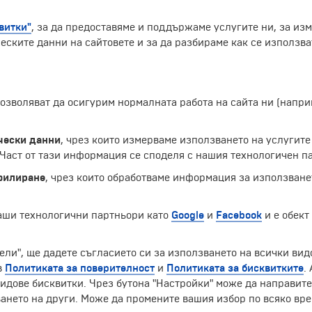
витки"
, за да предоставяме и поддържаме услугите ни, за из
еските данни на сайтовете и за да разбираме как се използва
 позволяват да осигурим нормалната работа на сайта ни (нап
ятно датира от времето, когато това е била единствената 
рпи непрекъснати промени. Днес тук се помещава Национал
т всички средновековни постройки в близост до пристанищ
чески данни
, чрез които измерваме използването на услугите
ето е оставено и запазено. Входът й се охранява от издигн
аст от тази информация се споделя с нашия технологичен па
филиране
, чрез които обработваме информация за използване
Екскурзии и почивки до Белгия »
наши технологични партньори като
Google
и
Facebook
и е обект
ели", ще дадете съгласието си за използването на всички вид
в
Политиката за поверителност
и
Политиката за бисквитките
.
ЧЛЕН НА
идове бисквитки. Чрез бутона "Настройки" може да направит
ането на други. Може да промените вашия избор по всяко вре