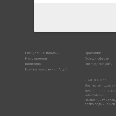
Екскурзии и почивки
Промоции
Направления
Горещи оферти
Календар
Потвърдени дати
Всички програми от А до Я
1 BOH = 1,01 лв.
Ваучер за подарък
Дубай - върхът на 
цивилизация
Вълшебният календ
всяка седмица нов 