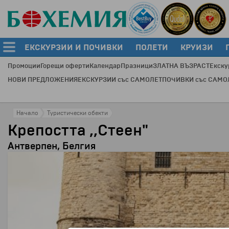
ЕКСКУРЗИИ И ПОЧИВКИ
ПОЛЕТИ
КРУИЗИ
Промоции
Горещи оферти
Календар
Празници
ЗЛАТНА ВЪЗРАСТ
Екску
НОВИ ПРЕДЛОЖЕНИЯ
ЕКСКУРЗИИ със САМОЛЕТ
ПОЧИВКИ със САМО
Начало
Туристически обекти
Крепостта ,,Стеен"
Антверпен, Белгия