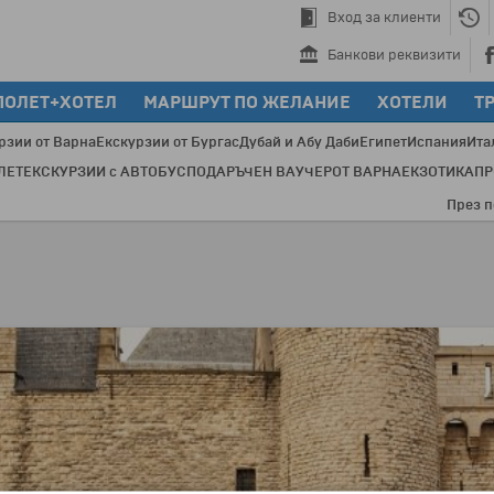
Вход за клиенти
Банкови реквизити
ПОЛЕТ+ХОТЕЛ
МАРШРУТ ПО ЖЕЛАНИЕ
ХОТЕЛИ
Т
рзии от Варна
Екскурзии от Бургас
Дубай и Абу Даби
Египет
Испания
Ита
ЛЕТ
ЕКСКУРЗИИ с АВТОБУС
ПОДАРЪЧЕН ВАУЧЕР
ОТ ВАРНА
ЕКЗОТИКА
П
През послед