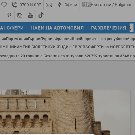
🇧🇬
Български / Bulgarian
0700 14 007
Офиси
РАНСФЕРИ
НАЕМ НА АВТОМОБИЛ
РАЗВЛЕЧЕНИЯ
лия
Португалия
Гърция
Турция
Франция
Швейцария
Чешка република
Афр
РОМОЦИИ
ИМЕЙЛ БЮЛЕТИН
УИКЕНДИ в ЕВРОПА
ОФЕРТИ за МОРЕ
СЕПТЕ
ните 20 години с Бохемия са пътували 621 729 туристи по 3548 програм