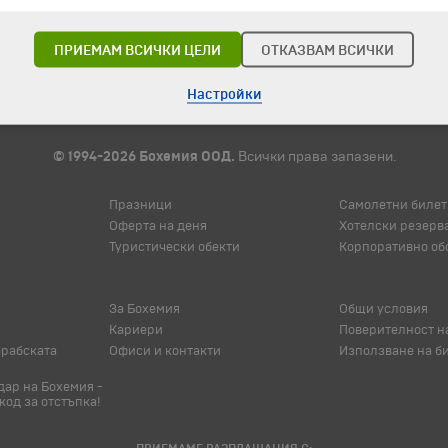
ПРИЕМАМ ВСИЧКИ ЦЕЛИ
ОТКАЗВАМ ВСИЧКИ
Настройки
© 1994-2026 Бохемия ООД.
Всички права запазени.
Празници
Самолетни билет
Оферта на деня
Хотелски резерв
Туристически обекти
Корпоративно об
За Бохемия
Общи условия
Кариери
Поверителност н
арабската
Офиси и контакти
Използване на б
ар на Бохемия -
код за отстъпка!