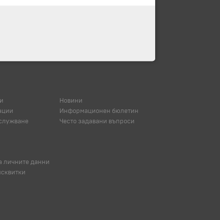
и
Новини
ации
Информационен бюлетин
служване
Често задавани въпроси
а личните данни
исквитки