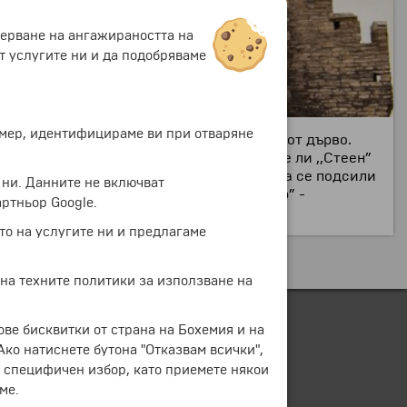
мерване на ангажираността на
т услугите ни и да подобряваме
ример, идентифицираме ви при отваряне
каменна сграда в град, построен изцяло от дърво.
ния морски музей. Сега изглежда като че ли ,,Стеен”
ето са съборени в края на 19. век, за да се подсили
 ни. Данните не включват
ата през 1963 г. статуя на ,,Ланге Вапер” -
ртньор Google.
то на услугите ни и предлагаме
 на техните политики за използване на
ове бисквитки от страна на Бохемия и на
 Ако натиснете бутона "Отказвам всички",
е специфичен избор, като приемете някои
ме.