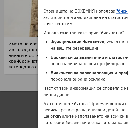
Страницата на БОХЕМИЯ използва
"биск
аудиторията и анализиране на статистич
качеството им.
Използваме три категории "бисквитки":
Функционални бисквитки
, които ни
Името на крепостта се превежда като ,,камък” и веро
на вашите резервации).
Изграждането й започва през 13. век и до 19. век тъ
винаги е оставал малко встрани от града, но всъщнос
Бисквитки за аналитични и статисти
крайбрежната зона. Така крепостта е единственото, ко
персонализиране или профилиране. Ч
легендарна за Антверпен личност.
Бисквитки за персонализация и про
персонализирана реклама.
Част от тази информация се споделя с 
лични данни.
Ако натиснете бутона "Приемам всички ц
всички трети страни, описани детайлно 
ще отхвърлите използването на всички в
категории бисквитки и откажете използв