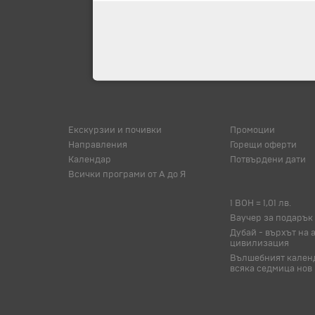
Екскурзии и почивки
Промоции
Направления
Горещи оферти
Календар
Потвърдени дати
Всички програми от А до Я
1 BOH = 1,01 лв.
Ваучер за подарък
Дубай - върхът на 
цивилизация
Вълшебният календ
всяка седмица нов 