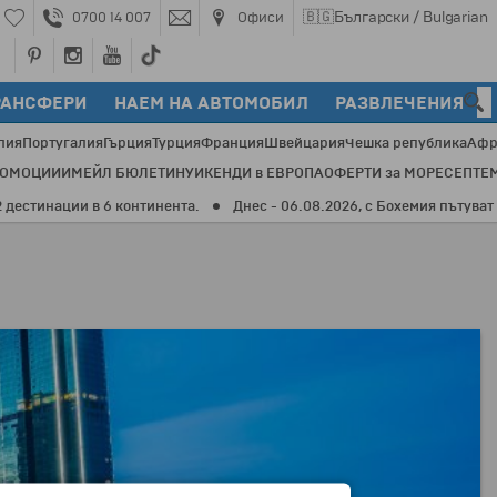
🇧🇬
Български / Bulgarian
0700 14 007
Офиси
РАНСФЕРИ
НАЕМ НА АВТОМОБИЛ
РАЗВЛЕЧЕНИЯ
лия
Португалия
Гърция
Турция
Франция
Швейцария
Чешка република
Афр
РОМОЦИИ
ИМЕЙЛ БЮЛЕТИН
УИКЕНДИ в ЕВРОПА
ОФЕРТИ за МОРЕ
СЕПТЕ
тинации в 6 континента.
Днес - 06.08.2026, с Бохемия пътуват 476 