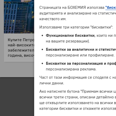
Страницата на БОХЕМИЯ използва
"биск
аудиторията и анализиране на статистич
качеството им.
Използваме три категории "бисквитки":
Функционални бисквитки
, които ни
Кулите Петронас се намират в Куала Лумпур, Малайзи
на вашите резервации).
най-високите сгради в света от 1998 до 2004 година,
Бисквитки за аналитични и статисти
забележителност заедно с близката до тях кула „Куал
персонализиране или профилиране. Ч
година, височината на кулите е 451.9 метра.
Бисквитки за персонализация и про
персонализирана реклама.
Част от тази информация се споделя с 
лични данни.
Ако натиснете бутона "Приемам всички ц
всички трети страни, описани детайлно 
ще отхвърлите използването на всички в
категории бисквитки и откажете използв