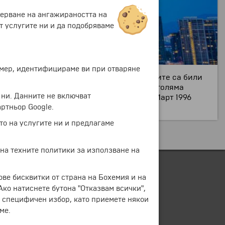
мерване на ангажираността на
т услугите ни и да подобряваме
ример, идентифицираме ви при отваряне
аричат кулите близнаци – Петронас. Кулите са били
 стават символ на Куала Лумпур както и голяма
 ни. Данните не включват
1 Март 1993 година и са завършени на 1 Март 1996
ртньор Google.
то на услугите ни и предлагаме
 на техните политики за използване на
ове бисквитки от страна на Бохемия и на
 Ако натиснете бутона "Отказвам всички",
е специфичен избор, като приемете някои
ме.