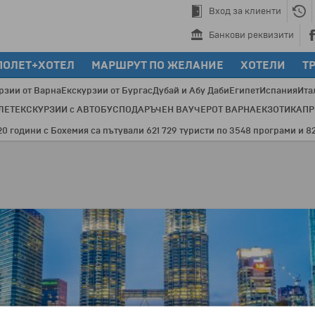
Вход за клиенти
Банкови реквизити
ПОЛЕТ+ХОТЕЛ
МАРШРУТ ПО ЖЕЛАНИЕ
ХОТЕЛИ
Т
рзии от Варна
Екскурзии от Бургас
Дубай и Абу Даби
Египет
Испания
Ита
ЛЕТ
ЕКСКУРЗИИ с АВТОБУС
ПОДАРЪЧЕН ВАУЧЕР
ОТ ВАРНА
ЕКЗОТИКА
П
ини с Бохемия са пътували 621 729 туристи по 3548 програми и 82 дес