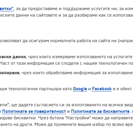
витки"
, за да предоставяме и поддържаме услугите ни, за из
еските данни на сайтовете и за да разбираме как се използва
 позволяват да осигурим нормалната работа на сайта ни (нап
я. Петронас са небостъргачи близнаци,затова някои ги н
 и остават най-високите кули близнаци в света. Петронас
чески данни
, чрез които измерваме използването на услугите
а Лумпур“. Построяването отнема три години; започва на 
аст от тази информация се споделя с нашия технологичен па
филиране
, чрез които обработваме информация за използване
Екскурзии и почивки до Малайзия »
наши технологични партньори като
Google
и
Facebook
и е обект
ели", ще дадете съгласието си за използването на всички вид
в
Политиката за поверителност
и
Политиката за бисквитките
.
ЧЛЕН НА
идове бисквитки. Чрез бутона "Настройки" може да направит
ането на други. Може да промените вашия избор по всяко вре