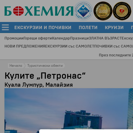
ЕКСКУРЗИИ И ПОЧИВКИ
ПОЛЕТИ
КРУИЗИ
Промоции
Горещи оферти
Календар
Празници
ЗЛАТНА ВЪЗРАСТ
Екску
НОВИ ПРЕДЛОЖЕНИЯ
ЕКСКУРЗИИ със САМОЛЕТ
ПОЧИВКИ със САМО
През последните 20 год
Начало
Туристически обекти
Кулите „Петронас“
Куала Лумпур, Малайзия