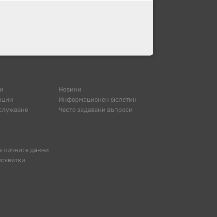
и
Новини
ации
Информационен бюлетин
служване
Често задавани въпроси
а личните данни
исквитки