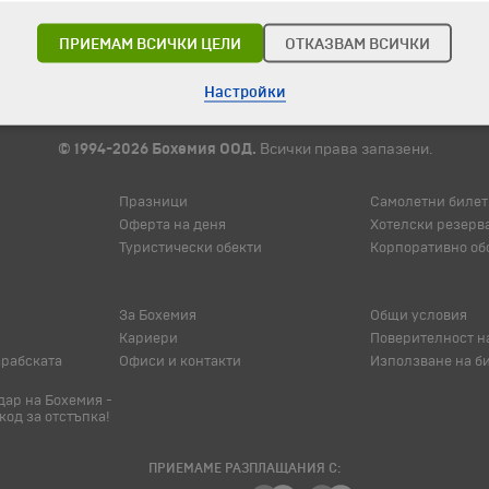
ПРИЕМАМ ВСИЧКИ ЦЕЛИ
ОТКАЗВАМ ВСИЧКИ
Настройки
© 1994-2026 Бохемия ООД.
Всички права запазени.
Празници
Самолетни билет
Оферта на деня
Хотелски резерв
Туристически обекти
Корпоративно об
За Бохемия
Общи условия
Кариери
Поверителност н
арабската
Офиси и контакти
Използване на б
ар на Бохемия -
код за отстъпка!
ПРИЕМАМЕ РАЗПЛАЩАНИЯ С: