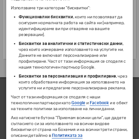
десетилетия, тази изключителна сграда беше
оставена на произвола на съдбата, докато през
Използваме три категории "бисквитки":
1984 г. ЮНЕСКО я обяви за част от Световното
Функционални бисквитки
, които ни позволяват да
културно наследство. През 1986 г. къщата става
осигурим нормалната работа на сайта ни (например,
притежание на Caixa de Catalunya – най-голямата
идентифицираме ви при отваряне на вашите
банка в тази част на Испания. След 10 години на
резервации).
реставрация, през 1996 г. сградата е открита като
Бисквитки за аналитични и статистически данни
,
културен център и бързо се превърна в една от
чрез които измерваме използването на услугите ни.
най-големите забележителности на града.
Данните не включват персонализиране или
профилиране. Част от тази информация се споделя с
нашия технологичен партньор Google.
Екскурзии и почивки до Испания »
Бисквитки за персонализация и профилиране
, чрез
които обработваме информация за използването на
услугите ни и предлагаме персонализирана реклама.
Част от тази информация се споделя с наши
ЧЛЕН НА
технологични партньори като
Google
и
Facebook
и е обект
на техните политики за използване на лични данни.
Ако натиснете бутона "Приемам всички цели", ще дадете
съгласието си за използването на всички видове
бисквитки от страна на Бохемия и на всички трети страни,
описани детайлно в
Политиката за