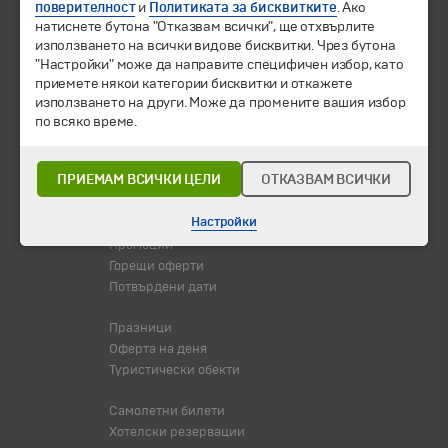
поверителност
и
Политиката за бисквитките
. Ако
натиснете бутона "Отказвам всички", ще отхвърлите
използването на всички видове бисквитки. Чрез бутона
"Настройки" може да направите специфичен избор, като
приемете някои категории бисквитки и откажете
© 1994-2026 Бохемия ООД.
Всички права запазени.
използването на други. Може да промените вашия избор
по всяко време.
Екскурзии и почивки
Направления
ПРИЕМАМ ВСИЧКИ ЦЕЛИ
ОТКАЗВАМ ВСИЧКИ
Календар
Всички програми от А до Я
Настройки
Промоции
Горещи оферти
Потвърдени дати
Празници
Оферта на деня
Туристически обекти
Самолетни билети
Хотелски резервации