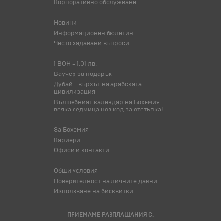
Корпоративно обслужване
Новини
Информационен бюлетин
Често задавани въпроси
1 BOH = 1,01 лв.
Ваучер за подарък
Дубай - върхът на арабската
цивилизация
Вълшебният календар на Бохемия -
всяка седмица нов код за отстъпка!
За Бохемия
Кариери
Офиси и контакти
Общи условия
Поверителност на личните данни
Използване на бисквитки
ПРИЕМАМЕ РАЗПЛАЩАНИЯ С: