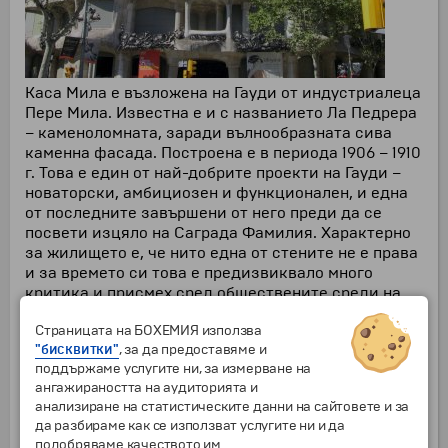
Каса Мила е възложена на Гауди от индустриалеца
Пере Мила. Известна е и с названието Ла Педрера
– каменоломната, заради вълнообразната сива
каменна фасада. Построена е в периода 1906 – 1910
г. Това е един от най-добрите проекти на Гауди –
новаторски, амбициозен и функционален, и една
от последните завършени от него преди да се
посвети изцяло на Саграда Фамилия. Характерно
за жилището е, че нито една от стените не е права
и за времето си това е предизвиквало много
критика и присмех сред обществените среди на
Барелона. Забележителна е вълнистата фасада на
Страницата на БОХЕМИЯ използва
сградата, допълвана от грижливо оформените
"бисквитки"
, за да предоставяме и
железни балкони, всеки от които е различен от
поддържаме услугите ни, за измерване на
останалите. Една от най-големите атракции е
ангажираността на аудиторията и
необичайно големия брой комини по покрива на
анализиране на статистическите данни на сайтовете и за
къщата, които местните определяли като
да разбираме как се използват услугите ни и да
“танцуващи зли вещици”. В продължение на
подобряваме качеството им.