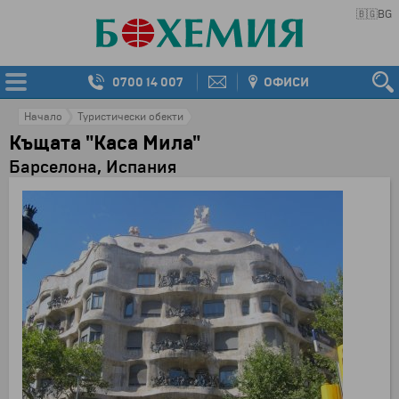
🇧🇬
BG
0700 14 007
ОФИСИ
Начало
Туристически обекти
Къщата "Каса Мила"
Барселона, Испания