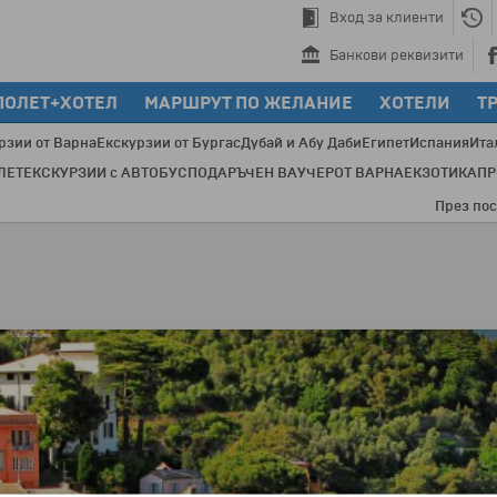
Вход за клиенти
Банкови реквизити
ПОЛЕТ+ХОТЕЛ
МАРШРУТ ПО ЖЕЛАНИЕ
ХОТЕЛИ
Т
рзии от Варна
Екскурзии от Бургас
Дубай и Абу Даби
Египет
Испания
Ита
ЛЕТ
ЕКСКУРЗИИ с АВТОБУС
ПОДАРЪЧЕН ВАУЧЕР
ОТ ВАРНА
ЕКЗОТИКА
П
През последнит