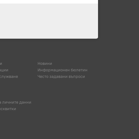
и
Новини
ации
Информационен бюлетин
служване
Често задавани въпроси
а личните данни
исквитки