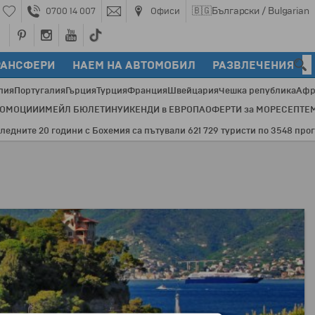
🇧🇬
Български / Bulgarian
0700 14 007
Офиси
РАНСФЕРИ
НАЕМ НА АВТОМОБИЛ
РАЗВЛЕЧЕНИЯ
лия
Португалия
Гърция
Турция
Франция
Швейцария
Чешка република
Афр
РОМОЦИИ
ИМЕЙЛ БЮЛЕТИН
УИКЕНДИ в ЕВРОПА
ОФЕРТИ за МОРЕ
СЕПТЕ
е 20 години с Бохемия са пътували 621 729 туристи по 3548 програми 