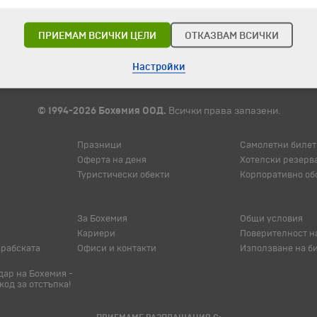
ПРИЕМАМ ВСИЧКИ ЦЕЛИ
ОТКАЗВАМ ВСИЧКИ
Настройки
© 1994-2026 Бохемия ООД.
Всички права запазени.
Празници
Самолетни билет
Оферта на деня
Хотелски резерв
Туристически обекти
Корпоративно об
За Бохемия
Общи условия
Кариери
Поверителност н
арабската
Офиси и контакти
Използване на б
ар на Бохемия -
код за отстъпка!