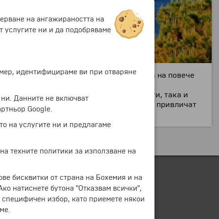
мерване на ангажираността на
т услугите ни и да подобряваме
ример, идентифицираме ви при отваряне
я до Вентимилия, ривиерата се простира на повече
ло, Сестри Леванте и други.
о културно-исторически забележителности, така и
 ни. Данните не включват
ни
те
замъци, фестивали
те
и празници
те
, привличат
ртньор Google.
то на услугите ни и предлагаме
 на техните политики за използване на
ове бисквитки от страна на Бохемия и на
 Ако натиснете бутона "Отказвам всички",
е специфичен избор, като приемете някои
ме.