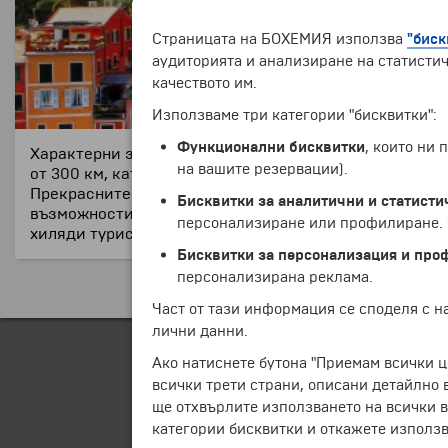
Страницата на БОХЕМИЯ използва
"биск
аудиторията и анализиране на статистич
качеството им.
Използваме три категории "бисквитки":
Функционални бисквитки
, които ни
Характерни за Лигурия са скалистите брегове, редув
на вашите резервации).
от 300 км,
като е
дни от най-известните курорти по к
Прекрасните закътани плажове са една от красотите 
Бисквитки за аналитични и статисти
възможности за развлечение - ресторанти, кафета, м
персонализиране или профилиране. Ч
хиляди туристи от цял свят.
Бисквитки за персонализация и про
персонализирана реклама.
Част от тази информация се споделя с 
лични данни.
Ако натиснете бутона "Приемам всички ц
всички трети страни, описани детайлно 
ще отхвърлите използването на всички в
категории бисквитки и откажете използв