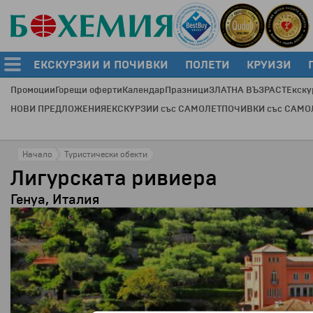
ЕКСКУРЗИИ И ПОЧИВКИ
ПОЛЕТИ
КРУИЗИ
Промоции
Горещи оферти
Календар
Празници
ЗЛАТНА ВЪЗРАСТ
Екску
НОВИ ПРЕДЛОЖЕНИЯ
ЕКСКУРЗИИ със САМОЛЕТ
ПОЧИВКИ със САМО
Начало
Туристически обекти
Лигурската ривиера
Генуа, Италия