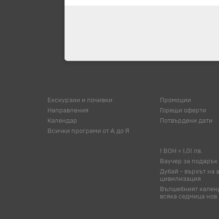
Екскурзии и почивки
Промоции
Направления
Горещи оферти
Календар
Потвърдени дати
Всички програми от А до Я
1 BOH = 1,01 лв.
Ваучер за подарък
Дубай - върхът на 
цивилизация
Вълшебният календ
всяка седмица нов 