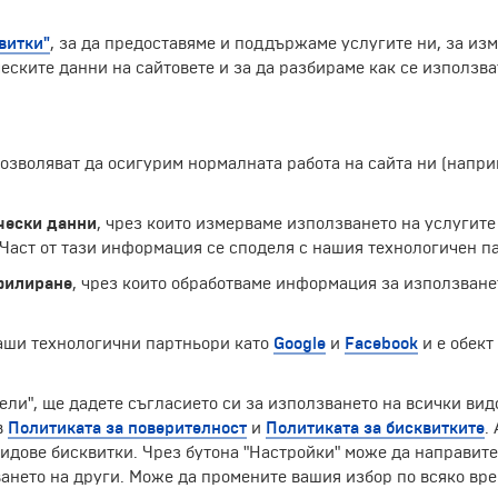
витки"
, за да предоставяме и поддържаме услугите ни, за из
еските данни на сайтовете и за да разбираме как се използва
 позволяват да осигурим нормалната работа на сайта ни (нап
ащи се с малки заливчета с фин златист пясък. От Амили
райбрежието са Портофино, Санта Маргерита Лигуре, Рапа
на местността. Малките градчета предлагат, както мног
чески данни
, чрез които измерваме използването на услугите
агазини, барове и други. Големи
те
паркове, средновеков
аст от тази информация се споделя с нашия технологичен па
филиране
, чрез които обработваме информация за използване
Екскурзии и почивки до Италия »
наши технологични партньори като
Google
и
Facebook
и е обект
ели", ще дадете съгласието си за използването на всички вид
в
Политиката за поверителност
и
Политиката за бисквитките
.
ЧЛЕН НА
идове бисквитки. Чрез бутона "Настройки" може да направит
ането на други. Може да промените вашия избор по всяко вре