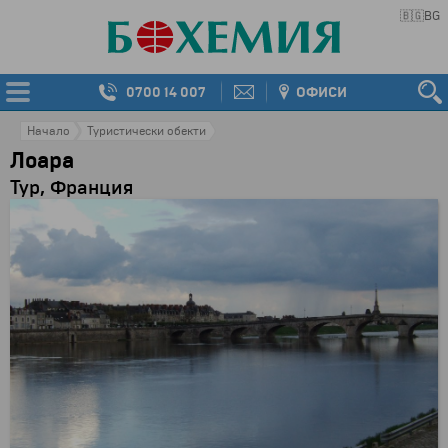
🇧🇬
BG
0700 14 007
ОФИСИ
Начало
Туристически обекти
Лоара
Тур, Франция