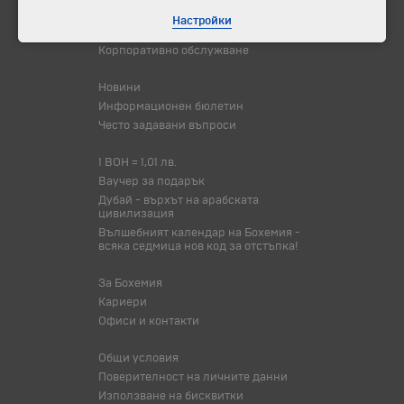
Самолетни билети
Настройки
Хотелски резервации
Корпоративно обслужване
Новини
Информационен бюлетин
Често задавани въпроси
1 BOH = 1,01 лв.
Ваучер за подарък
Дубай - върхът на арабската
цивилизация
Вълшебният календар на Бохемия -
всяка седмица нов код за отстъпка!
За Бохемия
Кариери
Офиси и контакти
Общи условия
Поверителност на личните данни
Използване на бисквитки