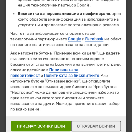
нашия технологичен партньор Google.
Бисквитки за персонализация и профилиране
, чрез
които обработваме информация за използването на
услугите ни и предлагаме персонализирана реклама.
Част от тази информация се споделя с наши
технологични партньори като
Google
и
Facebook
и е обект
© 1994-2026 Бохемия ООД.
Всички права запазени.
на техните политики за използване на лични данни.
Ако натиснете бутона "Приемам всички цели", ще дадете
Екскурзии и почивки
съгласието си за използването на всички видове
Направления
бисквитки от страна на Бохемия и на всички трети страни,
Календар
описани детайлно в
Политиката за
Всички програми от А до Я
поверителност
и
Политиката за бисквитките
. Ако
натиснете бутона "Отказвам всички", ще отхвърлите
използването на всички видове бисквитки. Чрез бутона
Промоции
"Настройки" може да направите специфичен избор, като
Горещи оферти
приемете някои категории бисквитки и откажете
Потвърдени дати
използването на други. Може да промените вашия избор
по всяко време.
Празници
Оферта на деня
Туристически обекти
ПРИЕМАМ ВСИЧКИ ЦЕЛИ
ОТКАЗВАМ ВСИЧКИ