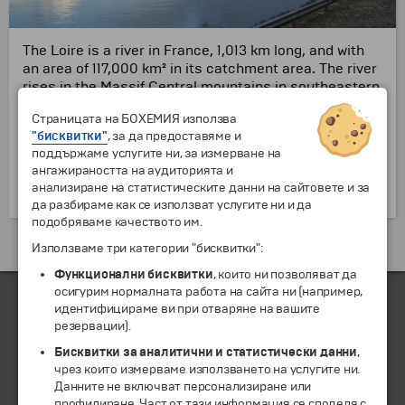
The Loire is a river in France, 1,013 km long, and with
an area of ​​117,000 km² in its catchment area.
The river
rises in the Massif Central mountains in southeastern
France and flows into the Atlantic Ocean near the city
Страницата на БОХЕМИЯ използва
of Nantes via an estuary.
The Loire is the longest river
"бисквитки"
, за да предоставяме и
in France.
The middle part of its course is known as
поддържаме услугите ни, за измерване на
the "Loire Valley" and is included in the UNESCO World
ангажираността на аудиторията и
Heritage List.
Extremely beautiful castles are located
анализиране на статистическите данни на сайтовете и за
along the river.
да разбираме как се използват услугите ни и да
подобряваме качеството им.
Екскурзии и почивки до Франция »
Използваме три категории "бисквитки":
Функционални бисквитки
, които ни позволяват да
осигурим нормалната работа на сайта ни (например,
идентифицираме ви при отваряне на вашите
резервации).
ЧЛЕН НА
Бисквитки за аналитични и статистически данни
,
чрез които измерваме използването на услугите ни.
Данните не включват персонализиране или
профилиране. Част от тази информация се споделя с