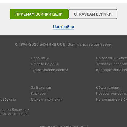
ПРИЕМАМ ВСИЧКИ ЦЕЛИ
ОТКАЗВАМ ВСИЧКИ
Настройки
© 1994-2026 Бохемия ООД.
Всички права запазени.
Празници
Самолетни билет
Оферта на деня
Хотелски резерв
Туристически обекти
Корпоративно об
За Бохемия
Общи условия
Кариери
Поверителност н
арабската
Офиси и контакти
Използване на б
ар на Бохемия -
код за отстъпка!