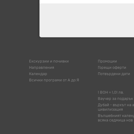
Екскурзии и почивки
Промоции
Направления
Горещи оферти
Календар
Потвърдени дати
Всички програми от А до Я
1 BOH = 1,01 лв.
Ваучер за подарък
Дубай - върхът на 
цивилизация
Вълшебният календ
всяка седмица нов 