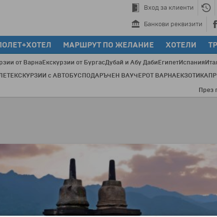
Вход за клиенти
Банкови реквизити
ПОЛЕТ+ХОТЕЛ
МАРШРУТ ПО ЖЕЛАНИЕ
ХОТЕЛИ
Т
рзии от Варна
Екскурзии от Бургас
Дубай и Абу Даби
Египет
Испания
Ита
ЛЕТ
ЕКСКУРЗИИ с АВТОБУС
ПОДАРЪЧЕН ВАУЧЕР
ОТ ВАРНА
ЕКЗОТИКА
П
През послед