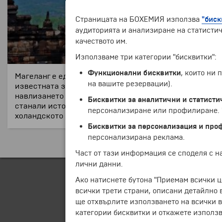
Страницата на БОХЕМИЯ използва
"биск
аудиторията и анализиране на статистич
качеството им.
Използваме три категории "бисквитки":
Функционални бисквитки
, които ни
Магеланг е един от шестте градове в централна Ява,
на вашите резервации).
известната забележителност в Мегаланг е будисткият 
навлизането на исляма. Други забележителности са 
Бисквитки за аналитични и статисти
станали исторически забележителности, като музея П
персонализиране или профилиране. Ч
холандското колониално правителство по време на Яв
Бисквитки за персонализация и про
персонализирана реклама.
Част от тази информация се споделя с 
лични данни.
Ако натиснете бутона "Приемам всички ц
всички трети страни, описани детайлно 
ще отхвърлите използването на всички в
категории бисквитки и откажете използв