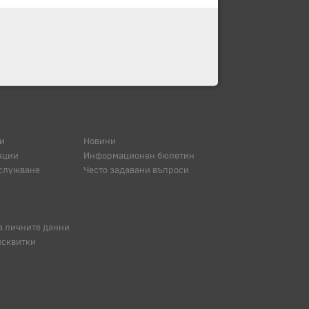
и
Новини
ации
Информационен бюлетин
служване
Често задавани въпроси
а личните данни
исквитки