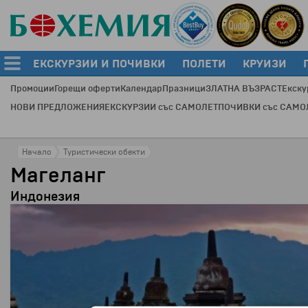
ЕКСКУРЗИИ И ПОЧИВКИ
ПОЛЕТИ
КРУИЗИ
Промоции
Горещи оферти
Календар
Празници
ЗЛАТНА ВЪЗРАСТ
Екску
НОВИ ПРЕДЛОЖЕНИЯ
ЕКСКУРЗИИ със САМОЛЕТ
ПОЧИВКИ със САМО
Начало
Туристически обекти
Магеланг
Индонезия