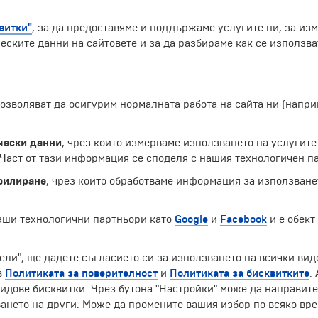
витки"
, за да предоставяме и поддържаме услугите ни, за из
еските данни на сайтовете и за да разбираме как се използва
 позволяват да осигурим нормалната работа на сайта ни (нап
 Индонезия. Намира се между планините Мербабу и Сумбин
монумент Боробудур, изграден през IX в. и изоставен пре
храмът Кангал и етнографският музей. Много сгради в гр
чески данни
, чрез които измерваме използването на услугите
ангеран Дипонегоро, посветен на принц Дипонегоро и пос
аст от тази информация се споделя с нашия технологичен па
анската война в периода 1825-1830 г. На градския площа
филиране
, чрез които обработваме информация за използване
Екскурзии и почивки до Индонезия »
наши технологични партньори като
Google
и
Facebook
и е обект
ели", ще дадете съгласието си за използването на всички вид
в
Политиката за поверителност
и
Политиката за бисквитките
.
ЧЛЕН НА
идове бисквитки. Чрез бутона "Настройки" може да направит
ането на други. Може да промените вашия избор по всяко вре