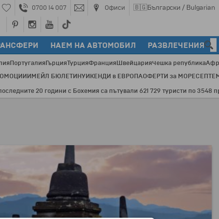
🇧🇬
Български / Bulgarian
0700 14 007
Офиси
РАНСФЕРИ
НАЕМ НА АВТОМОБИЛ
РАЗВЛЕЧЕНИЯ
лия
Португалия
Гърция
Турция
Франция
Швейцария
Чешка република
Афр
РОМОЦИИ
ИМЕЙЛ БЮЛЕТИН
УИКЕНДИ в ЕВРОПА
ОФЕРТИ за МОРЕ
СЕПТЕ
ните 20 години с Бохемия са пътували 621 729 туристи по 3548 програ