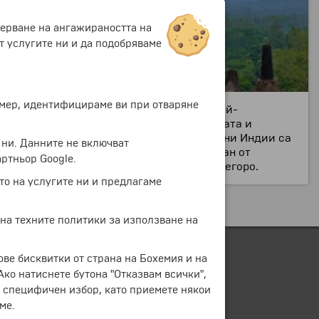
мерване на ангажираността на
т услугите ни и да подобряваме
ример, идентифицираме ви при отваряне
г. Населението е около 120 000 души. Най-
з XIV в. при упадъка на будизма в страната и
ада от времето на Нидерландските Източни Индии са
 ни. Данните не включват
троен на мястото, където той е арестуван от
ртньор Google.
д има внушителна статуя на принц Дипонегоро.
то на услугите ни и предлагаме
 на техните политики за използване на
ове бисквитки от страна на Бохемия и на
 Ако натиснете бутона "Отказвам всички",
е специфичен избор, като приемете някои
ме.