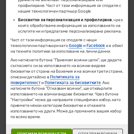
профилиране. Част от тази информация се споделя с
нашия технологичен партньор Google.
Бисквитки за персонализация и профилиране
, чрез
които обработваме информация за използването на
услугите ни и предлагаме персонализирана реклама.
Част от тази информация се споделя с наши
технологични партньори като
Google
и
Facebook
и е обект
на техните политики за използване на лични данни.
© 1994-2026 Бохемия ООД.
Всички права запазени.
Ако натиснете бутона "Приемам всички цели", ще дадете
съгласието си за използването на всички видове
Екскурзии и почивки
бисквитки от страна на Бохемия и на всички трети страни,
Направления
описани детайлно в
Политиката за
Календар
поверителност
и
Политиката за бисквитките
. Ако
натиснете бутона "Отказвам всички", ще отхвърлите
Всички програми от А до Я
използването на всички видове бисквитки. Чрез бутона
"Настройки" може да направите специфичен избор, като
Промоции
приемете някои категории бисквитки и откажете
Горещи оферти
използването на други. Може да промените вашия избор
Потвърдени дати
по всяко време.
Празници
Оферта на деня