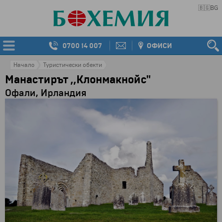
🇧🇬
BG
0700 14 007
ОФИСИ
Начало
Туристически обекти
Манастирът ,,Клонмакнойс"
Офали, Ирландия