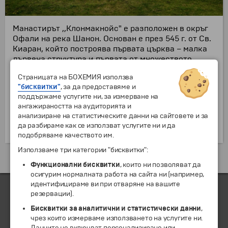
Манастирът ,,Клонмакнойс" е разположен в окръг
Офали на река Шанон. Основан е през 545 г. от Св.
Киаран, който построява първата църква – малка
дървена структура и първата от множеството
малки църкви в манастира. Това е периода на
Страницата на БОХЕМИЯ използва
процъфтяване на християнството в Ирландия и
"бисквитки"
, за да предоставяме и
манастирите са изпълнявали ролята на градове. В
поддържаме услугите ни, за измерване на
"Клонмакноа" могат да се разгледат кръгли кули,
ангажираността на аудиторията и
останки от църкви и келтски кръстове със сложни
анализиране на статистическите данни на сайтовете и за
изработки, всички живописно разположени на
да разбираме как се използват услугите ни и да
бреговете на река Шанон.
подобряваме качеството им.
Използваме три категории "бисквитки":
Екскурзии и почивки до Ирландия »
Функционални бисквитки
, които ни позволяват да
осигурим нормалната работа на сайта ни (например,
идентифицираме ви при отваряне на вашите
резервации).
Бисквитки за аналитични и статистически данни
,
ЧЛЕН НА
чрез които измерваме използването на услугите ни.
Данните не включват персонализиране или