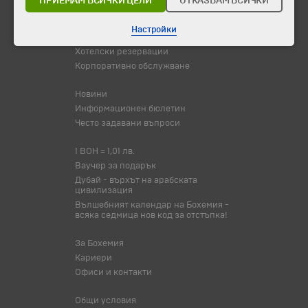
ПРИЕМАМ ВСИЧКИ ЦЕЛИ
ОТКАЗВАМ ВСИЧКИ
Туристически обекти
Настройки
Самолетни билети
Хотелски резервации
Корпоративно обслужване
Новини
Информационен бюлетин
Често задавани въпроси
1 BOH = 1,01 лв.
Ваучер за подарък
Дубай - върхът на арабската
цивилизация
Вълшебният календар на Бохемия -
всяка седмица нов код за отстъпка!
За Бохемия
Кариери
Офиси и контакти
Общи условия