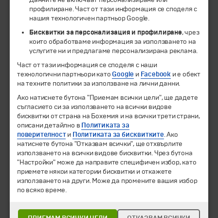
профилиране. Част от тази информация се споделя с
нашия технологичен партньор Google.
Бисквитки за персонализация и профилиране
, чрез
които обработваме информация за използването на
услугите ни и предлагаме персонализирана реклама.
Част от тази информация се споделя с наши
технологични партньори като
Google
и
Facebook
и е обект
на техните политики за използване на лични данни.
© 1994-2026 Бохемия ООД.
Всички права запазени.
Ако натиснете бутона "Приемам всички цели", ще дадете
съгласието си за използването на всички видове
Екскурзии и почивки
бисквитки от страна на Бохемия и на всички трети страни,
Направления
описани детайлно в
Политиката за
Календар
поверителност
и
Политиката за бисквитките
. Ако
натиснете бутона "Отказвам всички", ще отхвърлите
Всички програми от А до Я
използването на всички видове бисквитки. Чрез бутона
"Настройки" може да направите специфичен избор, като
Промоции
приемете някои категории бисквитки и откажете
Горещи оферти
използването на други. Може да промените вашия избор
Потвърдени дати
по всяко време.
Празници
Оферта на деня