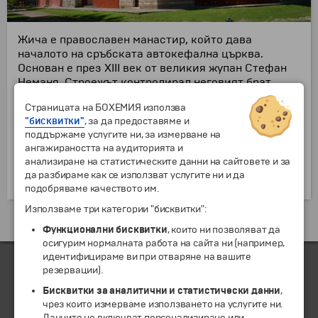
Жича е православен манастир, който дава
началото на сръбската автокефална църква.
Основан е през XIII век от великия жупан Стефан
Неманя. Строежът контролирал неговият брат
Растко, който в последствие бива хиротонисан за
Страницата на БОХЕМИЯ използва
първи сръбски архиепископ под името Свети Сава
"бисквитки"
, за да предоставяме и
Сръбски. Манастирският комплекс преживява
поддържаме услугите ни, за измерване на
множество реконструкции и достроявания, както
ангажираността на аудиторията и
и множество опустошения в своята изпълнена с
анализиране на статистическите данни на сайтовете и за
превратности история. Тук били коронясвани
да разбираме как се използват услугите ни и да
кралете на средновековна Сърбия.
подобряваме качеството им.
Използваме три категории "бисквитки":
Екскурзии и почивки до Сърбия »
Функционални бисквитки
, които ни позволяват да
осигурим нормалната работа на сайта ни (например,
идентифицираме ви при отваряне на вашите
резервации).
Бисквитки за аналитични и статистически данни
,
ЧЛЕН НА
чрез които измерваме използването на услугите ни.
Данните не включват персонализиране или