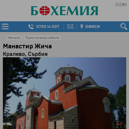
🇧🇬
BG
0700 14 007
ОФИСИ
Начало
Туристически обекти
Манастир Жича
Кралево, Сърбия