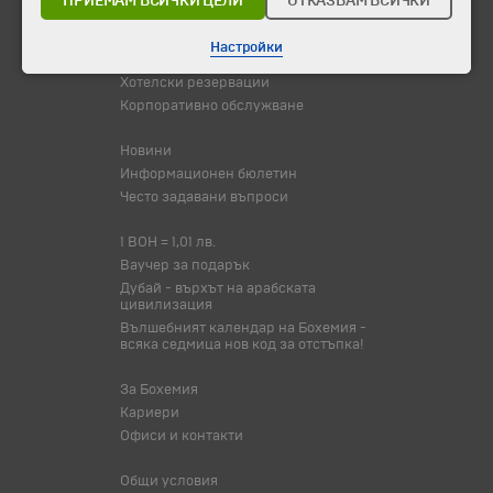
ПРИЕМАМ ВСИЧКИ ЦЕЛИ
ОТКАЗВАМ ВСИЧКИ
Туристически обекти
Настройки
Самолетни билети
Хотелски резервации
Корпоративно обслужване
Новини
Информационен бюлетин
Често задавани въпроси
1 BOH = 1,01 лв.
Ваучер за подарък
Дубай - върхът на арабската
цивилизация
Вълшебният календар на Бохемия -
всяка седмица нов код за отстъпка!
За Бохемия
Кариери
Офиси и контакти
Общи условия