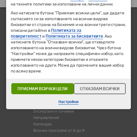
на техните политики за използване на лични данни.
Ако натиснете бутона "Приемам всички цели", ще дадете
съгласието си за използването на всички видове
бисквитки от страна на Бохемия и на всички трети страни,
ЧЛЕН НА
описани детайлно в
Политиката за
поверителност
и
Политиката за бисквитките
. Ако
натиснете бутона "Отказвам всички", ще отхвърлите
използването на всички видове бисквитки. Чрез бутона
"Настройки" може да направите специфичен избор, като
приемете някои категории бисквитки и откажете
използването на други. Може да промените вашия избор
по всяко време.
ПРИЕМАМ ВСИЧКИ ЦЕЛИ
ОТКАЗВАМ ВСИЧКИ
© 1994-2026 Бохемия ООД.
Всички права запазени.
Настройки
Екскурзии и почивки
Направления
Календар
Всички програми от А до Я