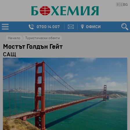
🇧🇬
BG
0700 14 007
ОФИСИ
Начало
Туристически обекти
Мостът Голдън Гейт
САЩ