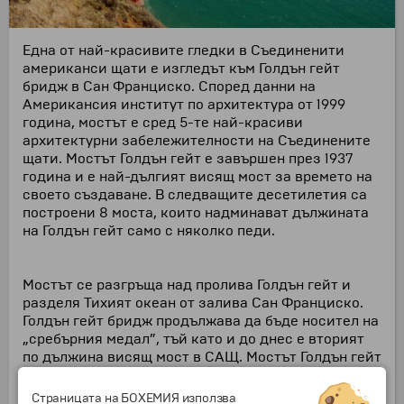
Една от най-красивите гледки в Съединенити
американси щати е изгледът към Голдън гейт
бридж в Сан Франциско. Според данни на
Американсия институт по архитектура от 1999
година, мостът е сред 5-те най-красиви
архитектурни забележителности на Съединените
щати. Мостът Голдън гейт е завършен през 1937
година и е най-дългият висящ мост за времето на
своето създаване. В следващите десетилетия са
построени 8 моста, които надминават дължината
на Голдън гейт само с няколко педи.
Мостът се разгръща над пролива Голдън гейт и
разделя Тихият океан от залива Сан Франциско.
Голдън гейт бридж продължава да бъде носител на
„сребърния медал”, тъй като и до днес е вторият
по дължина висящ мост в САЩ. Мостът Голдън гейт
изпълнява изключително важната функция да
свързва Сан Франциско с окръг Мерин. Безспорно
Страницата на БОХЕМИЯ използва