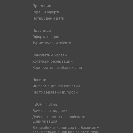
Промоции
Горещи оферти
Потвърдени дати
Празници
Оферта на деня
Туристически обекти
Самолетни билети
Хотелски резервации
Корпоративно обслужване
Новини
Информационен бюлетин
Често задавани въпроси
1 BOH = 1,01 лв.
Ваучер за подарък
Дубай - върхът на арабската
цивилизация
Вълшебният календар на Бохемия -
всяка седмица нов код за отстъпка!