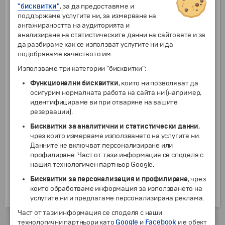
мостът се утвърди като международно признат
"бисквитки"
, за да предоставяме и
символ на Сан Франциско и щата Калифорния.
поддържаме услугите ни, за измерване на
ангажираността на аудиторията и
анализиране на статистическите данни на сайтовете и за
Освен своята важна инфраструктура роля, той е
да разбираме как се използват услугите ни и да
известен и с пркрасния си дизайн и величествени
подобряваме качеството им.
размери. Подпорните кули на моста са високи
Използваме три категории "бисквитки":
около 750 футс, а самият мост е дълъг над два
Функционални бисквитки
, които ни позволяват да
километра. Именно, поради тази причина Голдън
осигурим нормалната работа на сайта ни (например,
гейт е считан за най-фотографирания мост в
идентифицираме ви при отваряне на вашите
световен мащаб. Ежедневно хиляди пешеходци се
резервации).
наслаждават на романтична разходка над
океанската шир. Ако сте решили да преминете
Бисквитки за аналитични и статистически данни
,
целия маршрут, между двата края на мостта,
чрез които измерваме използването на услугите ни.
бъдете сигурни, че това ще е една от най-
Данните не включват персонализиране или
увлекателните и носещи адреналин разходки.
профилиране. Част от тази информация се споделя с
Освен приказната гледка към океана, можете да
нашия технологичен партньор Google.
се насладите и на чудесни панорамни гледки към
Бисквитки за персонализация и профилиране
, чрез
доста от забележителностите и сгради в град Сан
които обработваме информация за използването на
Франциско.
услугите ни и предлагаме персонализирана реклама.
Част от тази информация се споделя с наши
Екскурзии и почивки до САЩ »
технологични партньори като
Google
и
Facebook
и е обект