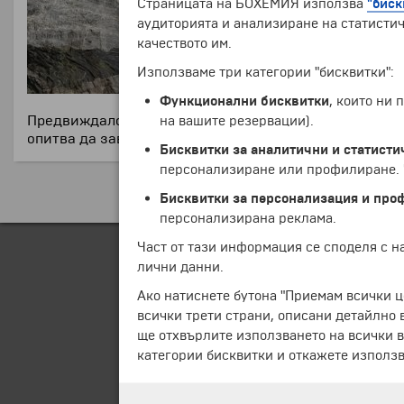
Страницата на БОХЕМИЯ използва
"биск
Джефе
аудиторията и анализиране на статистич
17 се
качеството им.
Ръшмо
Детай
Използваме три категории "бисквитки":
на тр
Функционални бисквитки
, които ни
строи
на вашите резервации).
Предвиждало се президентите да се изваят от глават
опитва да завърши делото на баща си, но финансиран
Бисквитки за аналитични и статисти
персонализиране или профилиране. Ч
Бисквитки за персонализация и про
персонализирана реклама.
Част от тази информация се споделя с 
лични данни.
Ако натиснете бутона "Приемам всички ц
всички трети страни, описани детайлно 
ще отхвърлите използването на всички в
категории бисквитки и откажете използв