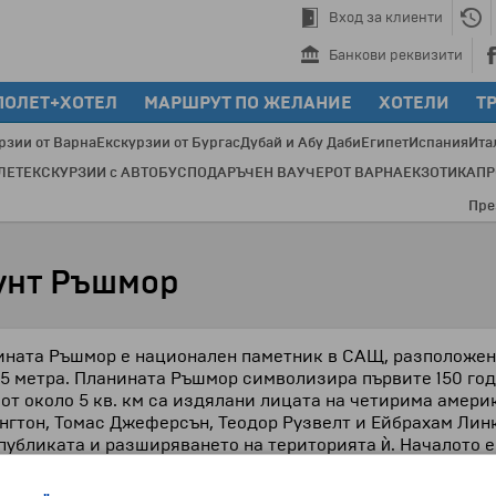
Вход за клиенти
Банкови реквизити
ПОЛЕТ+ХОТЕЛ
МАРШРУТ ПО ЖЕЛАНИЕ
ХОТЕЛИ
Т
рзии от Варна
Екскурзии от Бургас
Дубай и Абу Даби
Египет
Испания
Ита
ЛЕТ
ЕКСКУРЗИИ с АВТОБУС
ПОДАРЪЧЕН ВАУЧЕР
ОТ ВАРНА
ЕКЗОТИКА
П
През по
унт Ръшмор
ната Ръшмор е национален паметник в САЩ, разположен 
45 метра. Планината Ръшмор символизира първите 150 годин
от около 5 кв. км са издялани лицата на четирима амери
гтон, Томас Джеферсън, Теодор Рузвелт и Ейбрахам Линк
публиката и разширяването на територията ѝ. Началото е 
 заедно с 400 работници започва изграждането на огром
шен на 4 юли 1934 г. Две години по-късно президентът Р