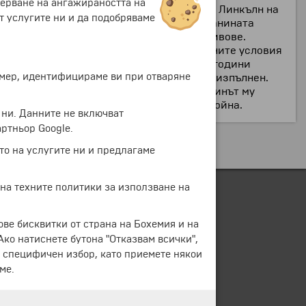
мерване на ангажираността на
конституция е завършен и паметникът на Линкълн на
т услугите ни и да подобряваме
ктомври 1941 г. В по-голямата си част Планината
 е изваяна с помощтта на динамитни взривове.
атичен чук. Въпреки изключително опасните условия
 вързани със стоманени въжета, за 14-те години
ример, идентифицираме ви при отваряне
чай. Цялостният план на скулптура не е изпълнен.
внезапната смърт на Борглам. По-късно синът му
чени за ресурсите на Втората световна война.
 ни. Данните не включват
ртньор Google.
то на услугите ни и предлагаме
 на техните политики за използване на
ове бисквитки от страна на Бохемия и на
 Ако натиснете бутона "Отказвам всички",
е специфичен избор, като приемете някои
ме.