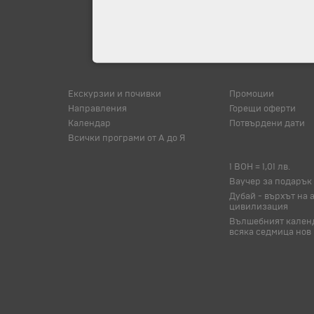
Екскурзии и почивки
Промоции
Направления
Горещи оферти
Календар
Потвърдени дати
Всички програми от А до Я
1 BOH = 1,01 лв.
Ваучер за подарък
Дубай - върхът на 
цивилизация
Вълшебният календ
всяка седмица нов 