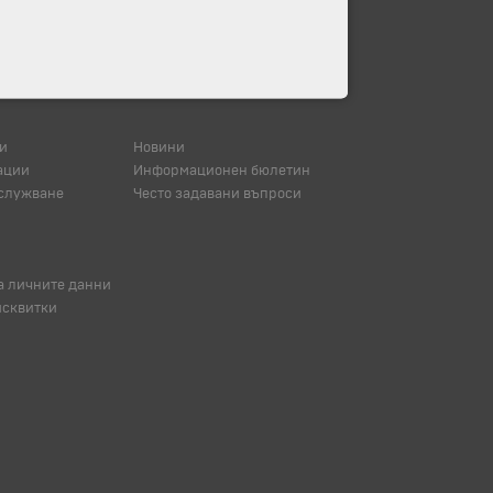
и
Новини
ации
Информационен бюлетин
служване
Често задавани въпроси
а личните данни
исквитки