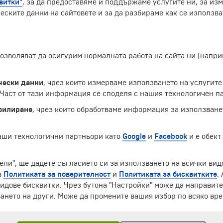
витки"
, за да предоставяме и поддържаме услугите ни, за из
рсън. По случай 150-тата годишнина на американската 
еските данни на сайтовете и за да разбираме как се използва
птември 1937 г. Официално паметникът е открит на 31-ви о
р се състои от гранит. Близо 90 % от Планината Ръшмор
лите по лицата на президентите били оформени с пневм
уд на работниците, които се спускали надолу по скалите,
 позволяват да осигурим нормалната работа на сайта ни (нап
телни и скулптурни дейности няма нито един смъртен слу
а до кръста в скалите, но работата е прекратена заради 
ето на проекта е спряно, защото парите са били пренасо
чески данни
, чрез които измерваме използването на услугите
аст от тази информация се споделя с нашия технологичен па
Екскурзии и почивки до САЩ »
филиране
, чрез които обработваме информация за използване
наши технологични партньори като
Google
и
Facebook
и е обект
ели", ще дадете съгласието си за използването на всички вид
ЧЛЕН НА
в
Политиката за поверителност
и
Политиката за бисквитките
.
идове бисквитки. Чрез бутона "Настройки" може да направит
ането на други. Може да промените вашия избор по всяко вре