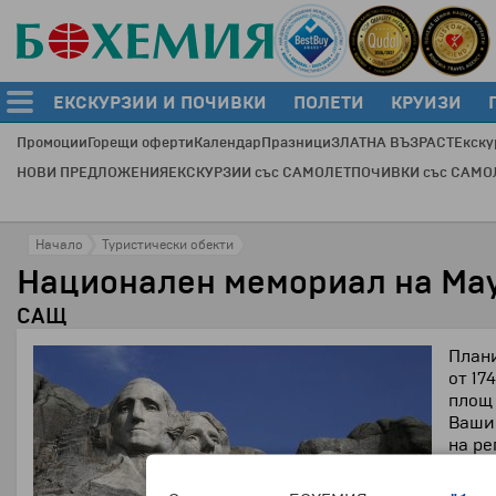
ЕКСКУРЗИИ И ПОЧИВКИ
ПОЛЕТИ
КРУИЗИ
Промоции
Горещи оферти
Календар
Празници
ЗЛАТНА ВЪЗРАСТ
Екску
НОВИ ПРЕДЛОЖЕНИЯ
ЕКСКУРЗИИ със САМОЛЕТ
ПОЧИВКИ със САМО
Начало
Туристически обекти
Национален мемориал на Ма
САЩ
Плани
от 17
площ 
Вашин
на ре
който
завър