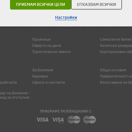
ПРИЕМАМ ВСИЧКИ ЦЕЛИ
ОТКАЗВАМ ВСИЧКИ
Настройки
© 1994-2026 Бохемия ООД.
Всички права запазени.
Празници
Самолетни билет
Оферта на деня
Хотелски резерв
Туристически обекти
Корпоративно об
За Бохемия
Общи условия
Кариери
Поверителност н
арабската
Офиси и контакти
Използване на б
ар на Бохемия -
код за отстъпка!
ПРИЕМАМЕ РАЗПЛАЩАНИЯ С: