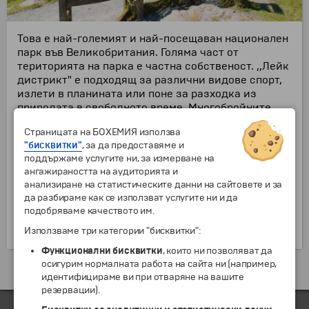
Това е най-големият и най-посещаван национален
парк във Великобритания. Голяма част от
територията на парка е частна собственост. ,,Лейк
дистрикт" е подходящ за различни видове спорт,
излети в планината или поне за разходка из
природата в свободното време. Многобройните
алеи и пътеки са подходящи и за хора със
Страницата на БОХЕМИЯ използва
затруднена подвижност. Малките селца и
"бисквитки"
, за да предоставяме и
обработваеми земи създават усещането, че
поддържаме услугите ни, за измерване на
туристите са попаднали в приказен свят.
ангажираността на аудиторията и
Основните доходи за ,,Лейк дистрикт" идват
анализиране на статистическите данни на сайтовете и за
имено от туристите. През 2014 г. в рамките на
да разбираме как се използват услугите ни и да
парка, посетителите са изхарчили над 1 млн.
подобряваме качеството им.
британски лири. Туристите за същата година
наброяват над 16 млн.
Използваме три категории "бисквитки":
Функционални бисквитки
, които ни позволяват да
осигурим нормалната работа на сайта ни (например,
Екскурзии и почивки до Великобритания »
идентифицираме ви при отваряне на вашите
резервации).