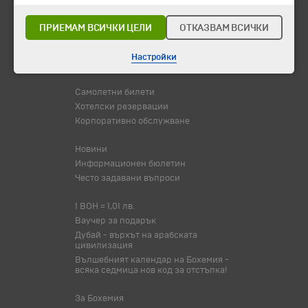
Потвърдени дати
ПРИЕМАМ ВСИЧКИ ЦЕЛИ
ОТКАЗВАМ ВСИЧКИ
Празници
Оферта на деня
Настройки
Туристически обекти
Самолетни билети
Хотелски резервации
Корпоративно обслужване
Новини
Информационен бюлетин
Често задавани въпроси
1 BOH = 1,01 лв.
Ваучер за подарък
Дубай - върхът на арабската
цивилизация
Вълшебният календар на Бохемия -
всяка седмица нов код за отстъпка!
За Бохемия