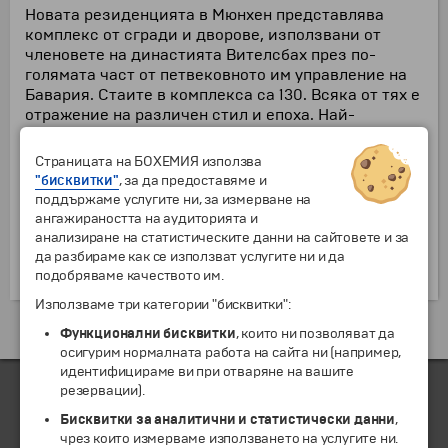
Новата резиденцията в Мюнхен представлява
комплекс от сгради и дворове, използвани от
членовете на династията Вителсбах през по-
голямата част от петвековното им управление на
Бавария. Стаите в комплекса са 130. Всяка от тях е
отражение на различен стил и епоха. Най-
впечатляващи за посетителите са Антиквариумът
(залата с антики), богато украсеният параклис от
Страницата на БОХЕМИЯ използва
17 в., съкровищницата с фамилните бижута, залите
"бисквитки"
, за да предоставяме и
в стил рококо и неокласицизъм с богати картинни
поддържаме услугите ни, за измерване на
колекции. Подобно на голяма част от сградите в
ангажираността на аудиторията и
Мюнхен, Резиденцията е пострадала по време на
анализиране на статистическите данни на сайтовете и за
Втората световна война, но след това е
да разбираме как се използват услугите ни и да
възстановена в първоначалния
вид.
подобряваме качеството им.
ѝ
Използваме три категории "бисквитки":
Екскурзии и почивки до Германия »
Функционални бисквитки
, които ни позволяват да
осигурим нормалната работа на сайта ни (например,
идентифицираме ви при отваряне на вашите
резервации).
Бисквитки за аналитични и статистически данни
,
ЧЛЕН НА
чрез които измерваме използването на услугите ни.