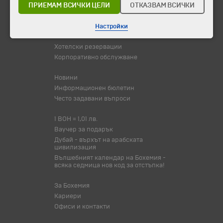
ПРИЕМАМ ВСИЧКИ ЦЕЛИ
ОТКАЗВАМ ВСИЧКИ
Оферта на деня
Туристически обекти
Настройки
Самолетни билети
Хотелски резервации
Корпоративно обслужване
Новини
Информационен бюлетин
Често задавани въпроси
1 BOH = 1,01 лв.
Ваучер за подарък
Дубай - върхът на арабската
цивилизация
Вълшебният календар на Бохемия -
всяка седмица нов код за отстъпка!
За Бохемия
Кариери
Офиси и контакти