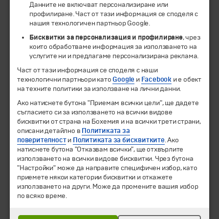
Данните не включват персонализиране или
профилиране. Част от тази информация се споделя с
нашия технологичен партньор Google.
Бисквитки за персонализация и профилиране
, чрез
които обработваме информация за използването на
услугите ни и предлагаме персонализирана реклама.
Част от тази информация се споделя с наши
технологични партньори като
Google
и
Facebook
и е обект
на техните политики за използване на лични данни.
© 1994-2026 Бохемия ООД.
Всички права запазени.
Ако натиснете бутона "Приемам всички цели", ще дадете
съгласието си за използването на всички видове
бисквитки от страна на Бохемия и на всички трети страни,
Екскурзии и почивки
описани детайлно в
Политиката за
Направления
поверителност
и
Политиката за бисквитките
. Ако
Календар
натиснете бутона "Отказвам всички", ще отхвърлите
Всички програми от А до Я
използването на всички видове бисквитки. Чрез бутона
"Настройки" може да направите специфичен избор, като
Промоции
приемете някои категории бисквитки и откажете
Горещи оферти
използването на други. Може да промените вашия избор
Потвърдени дати
по всяко време.
Празници