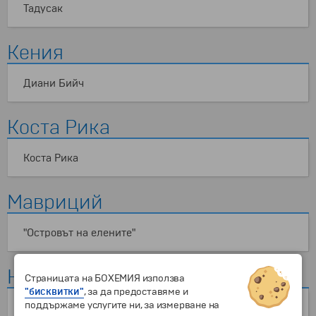
Тадусак
Кения
Диани Бийч
Коста Рика
Коста Рика
Мавриций
"Островът на елените"
Норвегия
Страницата на БОХЕМИЯ използва
"бисквитки"
, за да предоставяме и
поддържаме услугите ни, за измерване на
Атлантическият път