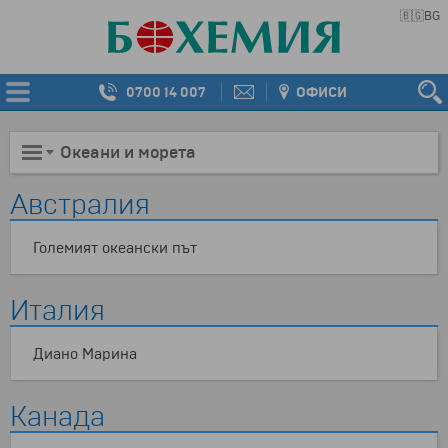
🇧🇬
BG
0700 14 007
ОФИСИ
Океани и морета
Австралия
Големият океански път
Италия
Диано Марина
Канада