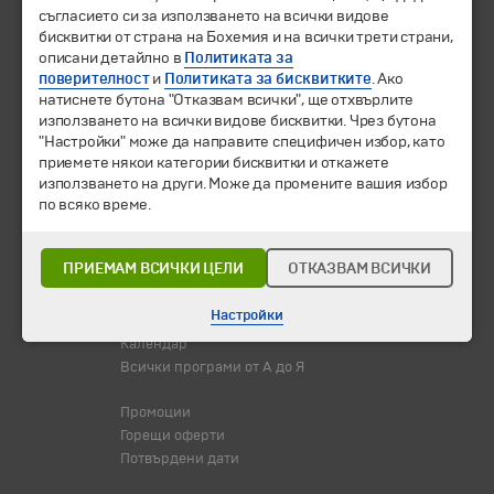
ЧЛЕН НА
съгласието си за използването на всички видове
бисквитки от страна на Бохемия и на всички трети страни,
описани детайлно в
Политиката за
поверителност
и
Политиката за бисквитките
. Ако
натиснете бутона "Отказвам всички", ще отхвърлите
използването на всички видове бисквитки. Чрез бутона
"Настройки" може да направите специфичен избор, като
приемете някои категории бисквитки и откажете
използването на други. Може да промените вашия избор
по всяко време.
© 1994-2026 Бохемия ООД.
Всички права запазени.
ПРИЕМАМ ВСИЧКИ ЦЕЛИ
ОТКАЗВАМ ВСИЧКИ
Екскурзии и почивки
Настройки
Направления
Календар
Всички програми от А до Я
Промоции
Горещи оферти
Потвърдени дати