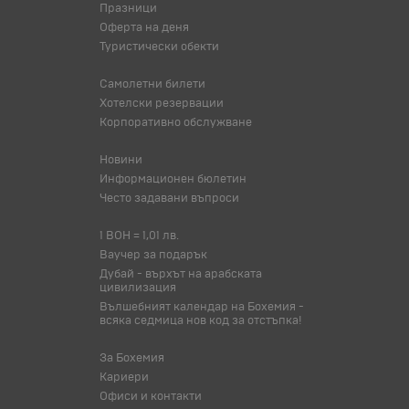
Празници
Оферта на деня
Туристически обекти
Самолетни билети
Хотелски резервации
Корпоративно обслужване
Новини
Информационен бюлетин
Често задавани въпроси
1 BOH = 1,01 лв.
Ваучер за подарък
Дубай - върхът на арабската
цивилизация
Вълшебният календар на Бохемия -
всяка седмица нов код за отстъпка!
За Бохемия
Кариери
Офиси и контакти