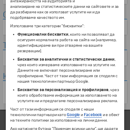
ангажираността на аудиторията и
анализиране на статистическите данни на сайтовете и за
Сейшели
да разбираме как се използват услугите ни и да
подобряваме качеството им.
Използваме три категории "бисквитки":
Национален морски парк „Света Анна“
Функционални бисквитки
, които ни позволяват да
осигурим нормалната работа на сайта ни (например,
Тайланд
идентифицираме ви при отваряне на вашите
резервации).
Остров Джеймс Бонд
Бисквитки за аналитични и статистически данни
,
чрез които измерваме използването на услугите ни.
Данните не включват персонализиране или
ЮАР
профилиране. Част от тази информация се споделя с
нашия технологичен партньор Google.
Кампс Бей
Бисквитки за персонализация и профилиране
, чрез
които обработваме информация за използването на
Кейп Пойнт
услугите ни и предлагаме персонализирана реклама.
Част от тази информация се споделя с наши
технологични партньори като
Google
и
Facebook
и е обект
на техните политики за използване на лични данни.
Ако натиснете бутона "Приемам всички цели", ще дадете