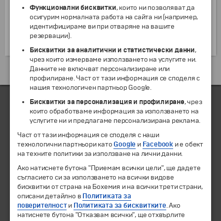
през 1992 г. Разположението на кулата е такова, че
Функционални бисквитки
, които ни позволяват да
тя може да бъде използвана и като слънчев
осигурим нормалната работа на сайта ни (например,
часовник. Докато сте тук можете да посетите и
идентифицираме ви при отваряне на вашите
“Галерия Олимпик” – интересен музей, посветен на
резервации).
Олимпийските игри.
Бисквитки за аналитични и статистически данни
,
чрез които измерваме използването на услугите ни.
Данните не включват персонализиране или
Екскурзии и почивки до Испания »
профилиране. Част от тази информация се споделя с
нашия технологичен партньор Google.
Бисквитки за персонализация и профилиране
, чрез
които обработваме информация за използването на
ЧЛЕН НА
услугите ни и предлагаме персонализирана реклама.
Част от тази информация се споделя с наши
технологични партньори като
Google
и
Facebook
и е обект
на техните политики за използване на лични данни.
Ако натиснете бутона "Приемам всички цели", ще дадете
съгласието си за използването на всички видове
бисквитки от страна на Бохемия и на всички трети страни,
описани детайлно в
Политиката за
поверителност
и
Политиката за бисквитките
. Ако
натиснете бутона "Отказвам всички", ще отхвърлите