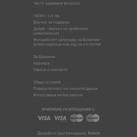
Често задавани въпроси
1 BOH = 1,01 лв.
Ваучер за подарък
Дубай - върхът на арабската
цивилизация
Вълшебният календар на Бохемия -
всяка седмица нов код за отстъпка!
За Бохемия
Кариери
Офиси и контакти
Общи условия
Поверителност на личните данни
Използване на бисквитки
ПРИЕМАМЕ РАЗПЛАЩАНИЯ С:
Дизайн и програмиране:
Sveon