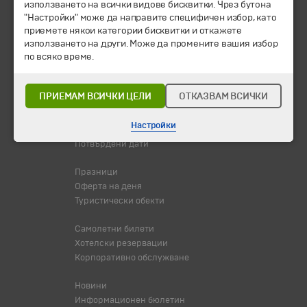
използването на всички видове бисквитки. Чрез бутона
© 1994-2026 Бохемия ООД.
Всички права запазени.
"Настройки" може да направите специфичен избор, като
приемете някои категории бисквитки и откажете
използването на други. Може да промените вашия избор
Екскурзии и почивки
по всяко време.
Направления
Календар
Всички програми от А до Я
ПРИЕМАМ ВСИЧКИ ЦЕЛИ
ОТКАЗВАМ ВСИЧКИ
Промоции
Настройки
Горещи оферти
Потвърдени дати
Празници
Оферта на деня
Туристически обекти
Самолетни билети
Хотелски резервации
Корпоративно обслужване
Новини
Информационен бюлетин