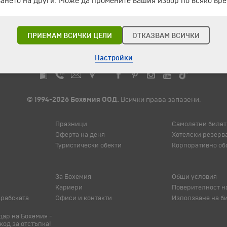
ането на други. Може да промените вашия избор по всяко вре
ПРИЕМАМ ВСИЧКИ ЦЕЛИ
ОТКАЗВАМ ВСИЧКИ
Настройки
© 1994-2026 Бохемия ООД.
Всички права запазени.
Празници
Самолетни билет
Оферта на деня
Хотелски резерв
Туристически обекти
Корпоративно об
За Бохемия
Общи условия
Кариери
Поверителност н
арабската
Офиси и контакти
Използване на б
ар на Бохемия -
код за отстъпка!