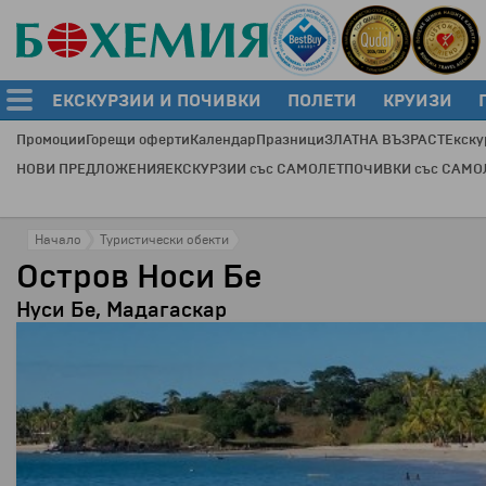
ЕКСКУРЗИИ И ПОЧИВКИ
ПОЛЕТИ
КРУИЗИ
Промоции
Горещи оферти
Календар
Празници
ЗЛАТНА ВЪЗРАСТ
Екску
НОВИ ПРЕДЛОЖЕНИЯ
ЕКСКУРЗИИ със САМОЛЕТ
ПОЧИВКИ със САМО
Начало
Туристически обекти
Остров Носи Бе
Нуси Бе, Мадагаскар