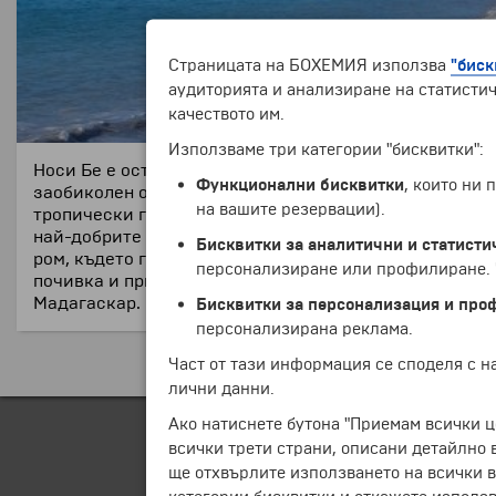
Страницата на БОХЕМИЯ използва
"биск
аудиторията и анализиране на статистич
качеството им.
Използваме три категории "бисквитки":
Носи Бе е остров, разположен край северозападния б
Функционални бисквитки
, които ни
заобиколен от кристално чисти води, което го прави 
на вашите резервации).
тропически гори, където посетителите могат да изсл
най-добрите ванилии в света. Туристите могат да пос
Бисквитки за аналитични и статисти
ром, където гостите могат да дегустират местно пр
персонализиране или профилиране. Ч
почивка и приключения. Като цяло, Носи Бе е рай за
Мадагаскар.
Бисквитки за персонализация и про
персонализирана реклама.
Част от тази информация се споделя с 
лични данни.
Ако натиснете бутона "Приемам всички ц
всички трети страни, описани детайлно 
ще отхвърлите използването на всички в