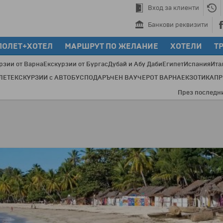
Вход за клиенти
Банкови реквизити
ПОЛЕТ+ХОТЕЛ
МАРШРУТ ПО ЖЕЛАНИЕ
ХОТЕЛИ
Т
рзии от Варна
Екскурзии от Бургас
Дубай и Абу Даби
Египет
Испания
Ита
ЛЕТ
ЕКСКУРЗИИ с АВТОБУС
ПОДАРЪЧЕН ВАУЧЕР
ОТ ВАРНА
ЕКЗОТИКА
П
През последните 20