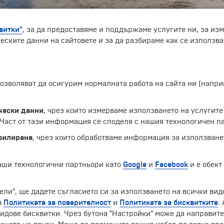
витки"
, за да предоставяме и поддържаме услугите ни, за из
еските данни на сайтовете и за да разбираме как се използва
ряг на Мадагаскар, известен със своята зашеметяваща п
 позволяват да осигурим нормалната работа на сайта ни (нап
популярна дестинация за гмуркане с шнорхел, дайвинг и 
едват уникална флора и фауна. Островът е прочут с план
етят тези плантации и да научат повече за процеса на от
чески данни
, чрез които измерваме използването на услугите
оизведен ром. Отпуснатата атмосфера и гостоприемните м
аст от тази информация се споделя с нашия технологичен па
 любителите на природата, търсещите приключения и онези
филиране
, чрез които обработваме информация за използване
Екскурзии и почивки до Мадагаскар »
наши технологични партньори като
Google
и
Facebook
и е обект
ели", ще дадете съгласието си за използването на всички вид
в
Политиката за поверителност
и
Политиката за бисквитките
.
идове бисквитки. Чрез бутона "Настройки" може да направит
ЧЛЕН НА