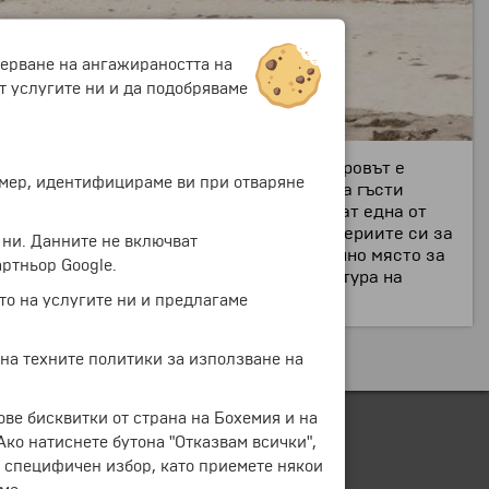
мерване на ангажираността на
т услугите ни и да подобряваме
риродна красота и оживена култура. Островът е
ример, идентифицираме ви при отваряне
други водни активности. Носи Бе е дом на гъсти
тациите си за ванилия, които произвеждат една от
глеждане. Носи Бе е известен и с дестилериите си за
 ни. Данните не включват
естни жители превръщат острова в идеално място за
ртньор Google.
, които искат да опознаят богатата култура на
то на услугите ни и предлагаме
 на техните политики за използване на
ове бисквитки от страна на Бохемия и на
 Ако натиснете бутона "Отказвам всички",
е специфичен избор, като приемете някои