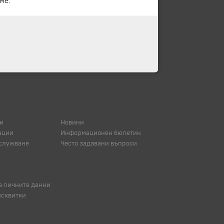
ме.
и
Новини
ации
Информационен бюлетин
служване
Често задавани въпроси
а личните данни
исквитки