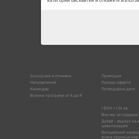
категории бисквитки и откажете използв
Екскурзии и почивки
Промоции
Направления
Горещи оферти
Календар
Потвърдени дати
Всички програми от А до Я
1 BOH = 1,01 лв.
Ваучер за подарък
Дубай - върхът на 
цивилизация
Вълшебният календ
всяка седмица нов 