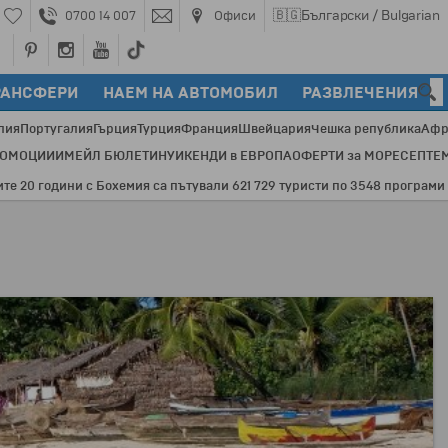
🇧🇬
Български / Bulgarian
0700 14 007
Офиси
РАНСФЕРИ
НАЕМ НА АВТОМОБИЛ
РАЗВЛЕЧЕНИЯ
лия
Португалия
Гърция
Турция
Франция
Швейцария
Чешка република
Афр
РОМОЦИИ
ИМЕЙЛ БЮЛЕТИН
УИКЕНДИ в ЕВРОПА
ОФЕРТИ за МОРЕ
СЕПТЕ
 години с Бохемия са пътували 621 729 туристи по 3548 програми и 82 