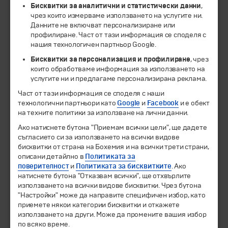
Бисквитки за аналитични и статистически данни
,
чрез които измерваме използването на услугите ни.
Данните не включват персонализиране или
ЧЛЕН НА
профилиране. Част от тази информация се споделя с
нашия технологичен партньор Google.
Бисквитки за персонализация и профилиране
, чрез
които обработваме информация за използването на
услугите ни и предлагаме персонализирана реклама.
Част от тази информация се споделя с наши
технологични партньори като
Google
и
Facebook
и е обект
на техните политики за използване на лични данни.
Ако натиснете бутона "Приемам всички цели", ще дадете
съгласието си за използването на всички видове
© 1994-2026 Бохемия ООД.
Всички права запазени.
бисквитки от страна на Бохемия и на всички трети страни,
описани детайлно в
Политиката за
поверителност
и
Политиката за бисквитките
. Ако
Екскурзии и почивки
натиснете бутона "Отказвам всички", ще отхвърлите
Направления
използването на всички видове бисквитки. Чрез бутона
Календар
"Настройки" може да направите специфичен избор, като
Всички програми от А до Я
приемете някои категории бисквитки и откажете
използването на други. Може да промените вашия избор
Промоции
по всяко време.