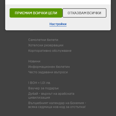
Горещи оферти
Потвърдени дати
ПРИЕМАМ ВСИЧКИ ЦЕЛИ
ОТКАЗВАМ ВСИЧКИ
Празници
Оферта на деня
Настройки
Туристически обекти
Самолетни билети
Хотелски резервации
Корпоративно обслужване
Новини
Информационен бюлетин
Често задавани въпроси
1 BOH = 1,01 лв.
Ваучер за подарък
Дубай - върхът на арабската
цивилизация
Вълшебният календар на Бохемия -
всяка седмица нов код за отстъпка!