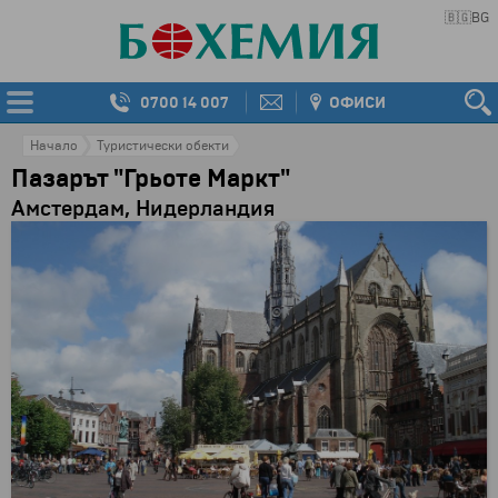
🇧🇬
BG
0700 14 007
ОФИСИ
Начало
Туристически обекти
Пазарът "Грьоте Маркт"
Амстердам, Нидерландия