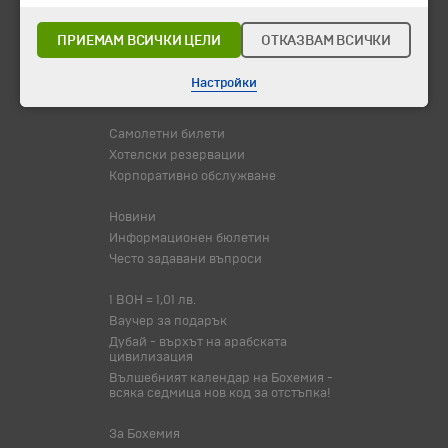
Потвърдени дати
ПРИЕМАМ ВСИЧКИ ЦЕЛИ
ОТКАЗВАМ ВСИЧКИ
Празници
Оферта на деня
Настройки
Туристически обекти
Самолетни билети
Хотелски резервации
Корпоративно обслужване
Новини
Информационен бюлетин
Често задавани въпроси
1 BOH = 1,01 лв.
Ваучер за подарък
Дубай - върхът на арабската
цивилизация
Вълшебният календар на Бохемия -
всяка седмица нов код за отстъпка!
За Бохемия