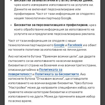
Бисквитки за аналитични и статистически данни
,
чрез които измерваме използването на услугите ни.
Данните не включват персонализиране или
ЧЛЕН НА
профилиране. Част от тази информация се споделя с
нашия технологичен партньор Google.
Бисквитки за персонализация и профилиране
, чрез
които обработваме информация за използването на
услугите ни и предлагаме персонализирана реклама.
Част от тази информация се споделя с наши
технологични партньори като
Google
и
Facebook
и е обект
на техните политики за използване на лични данни.
Ако натиснете бутона "Приемам всички цели", ще дадете
съгласието си за използването на всички видове
© 1994-2026 Бохемия ООД.
Всички права запазени.
бисквитки от страна на Бохемия и на всички трети страни,
описани детайлно в
Политиката за
Екскурзии и почивки
поверителност
и
Политиката за бисквитките
. Ако
Направления
натиснете бутона "Отказвам всички", ще отхвърлите
използването на всички видове бисквитки. Чрез бутона
Календар
"Настройки" може да направите специфичен избор, като
Всички програми от А до Я
приемете някои категории бисквитки и откажете
използването на други. Може да промените вашия избор
Промоции
по всяко време.
Горещи оферти