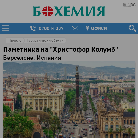
🇧🇬
BG
0700 14 007
ОФИСИ
Начало
Туристически обекти
Паметника на "Христофор Колумб"
Барселона, Испания