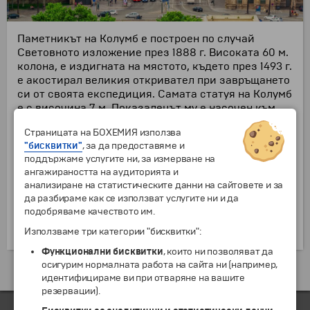
Паметникът на Колумб е построен по случай
Световното изложение през 1888 г. Високата 60 м.
колона, е издигната на мястото, където през 1493 г.
е акостирал великия откривател при завръщането
си от своята експедиция. Самата статуя на Колумб
е с височина 7 м. Показалецът му е насочен към
морето – като символ на значението, което е
Страницата на БОХЕМИЯ използва
имало за развитието на Барселона. До върха на
"бисквитки"
, за да предоставяме и
монумента може да се стигне посредством малък
поддържаме услугите ни, за измерване на
асансьор, а отгоре пред вас ще се открие
ангажираността на аудиторията и
внушителна гледка към града и пристанището.
анализиране на статистическите данни на сайтовете и за
Паметникът се издига в източния край на
да разбираме как се използват услугите ни и да
“Рамбла”, на живописния крайбрежен булевард,
подобряваме качеството им.
украсен от палмите и местните заведения. В
близост до паметника се намира Морският музей.
Използваме три категории "бисквитки":
Функционални бисквитки
, които ни позволяват да
осигурим нормалната работа на сайта ни (например,
Екскурзии и почивки до Испания »
идентифицираме ви при отваряне на вашите
резервации).