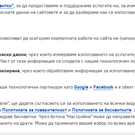
витки"
, за да предоставяме и поддържаме услугите ни, за из
еските данни на сайтовете и за да разбираме как се използва
 позволяват да осигурим нормалната работа на сайта ни (нап
о де Жанейро. Градът, столица на едноимената община, 
то му е около 315 000 души, и заема площ от 774,606 км².
чески данни
, чрез които измерваме използването на услугите
а лятна резиденция на императора и неговото семейство.
аст от тази информация се споделя с нашия технологичен па
филиране
, чрез които обработваме информация за използване
Екскурзии и почивки до Бразилия »
наши технологични партньори като
Google
и
Facebook
и е обект
ели", ще дадете съгласието си за използването на всички вид
в
Политиката за поверителност
и
Политиката за бисквитките
.
ЧЛЕН НА
идове бисквитки. Чрез бутона "Настройки" може да направит
ането на други. Може да промените вашия избор по всяко вре