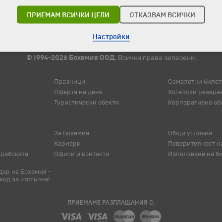
ПРИЕМАМ ВСИЧКИ ЦЕЛИ
ОТКАЗВАМ ВСИЧКИ
Настройки
© 1994-2026 Бохемия ООД.
Всички права запазени.
Празници
Самолетни билет
Оферта на деня
Хотелски резерв
Туристически обекти
Корпоративно об
За Бохемия
Общи условия
Кариери
Поверителност н
арабската
Офиси и контакти
Използване на б
ар на Бохемия -
код за отстъпка!
ПРИЕМАМЕ РАЗПЛАЩАНИЯ С: