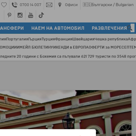
🇧🇬
Български / Bulgarian
0700 14 007
Офиси
РАНСФЕРИ
НАЕМ НА АВТОМОБИЛ
РАЗВЛЕЧЕНИЯ
лия
Португалия
Гърция
Турция
Франция
Швейцария
Чешка република
Афр
РОМОЦИИ
ИМЕЙЛ БЮЛЕТИН
УИКЕНДИ в ЕВРОПА
ОФЕРТИ за МОРЕ
СЕПТЕ
те 20 години с Бохемия са пътували 621 729 туристи по 3548 програми 