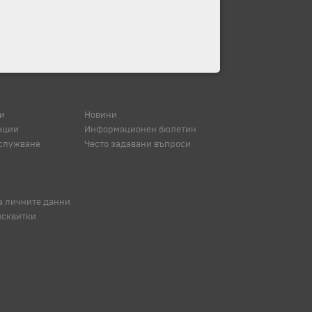
и
Новини
ации
Информационен бюлетин
служване
Често задавани въпроси
а личните данни
исквитки