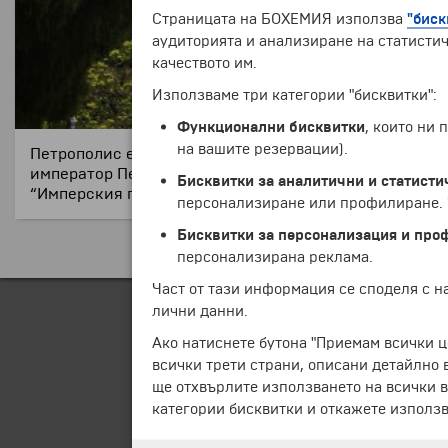
Страницата на БОХЕМИЯ използва
"биск
аудиторията и анализиране на статистич
качеството им.
Използваме три категории "бисквитки":
Функционални бисквитки
, които ни
на вашите резервации).
Петрополис е община в Югоизточна Бразилия, щат Ри
император Педро I, на чието име е наречен. Население
Бисквитки за аналитични и статисти
“Имперския град” поради факта, че бил предпочитан
персонализиране или профилиране. Ч
Бисквитки за персонализация и про
персонализирана реклама.
Част от тази информация се споделя с 
лични данни.
Ако натиснете бутона "Приемам всички ц
всички трети страни, описани детайлно 
ще отхвърлите използването на всички в
категории бисквитки и откажете използв