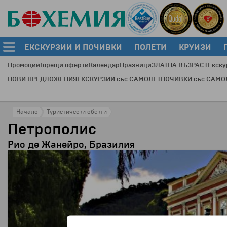
ЕКСКУРЗИИ И ПОЧИВКИ
ПОЛЕТИ
КРУИЗИ
Промоции
Горещи оферти
Календар
Празници
ЗЛАТНА ВЪЗРАСТ
Екску
НОВИ ПРЕДЛОЖЕНИЯ
ЕКСКУРЗИИ със САМОЛЕТ
ПОЧИВКИ със САМО
Начало
Туристически обекти
Петрополис
Рио де Жанейро, Бразилия