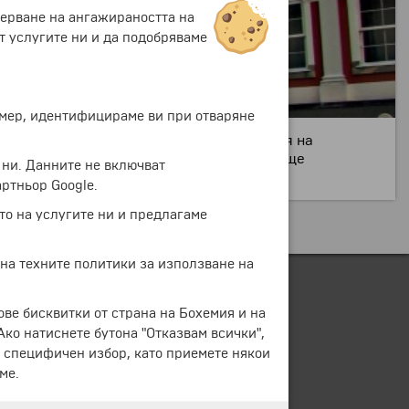
мерване на ангажираността на
т услугите ни и да подобряваме
ример, идентифицираме ви при отваряне
възниква около извънградска резиденция на
 Известен е като летен курорт, наричан още
 ни. Данните не включват
ртньор Google.
то на услугите ни и предлагаме
 на техните политики за използване на
ове бисквитки от страна на Бохемия и на
 Ако натиснете бутона "Отказвам всички",
е специфичен избор, като приемете някои
ме.