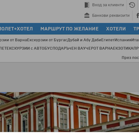
Вход за клиенти
Банкови реквизити
ПОЛЕТ+ХОТЕЛ
МАРШРУТ ПО ЖЕЛАНИЕ
ХОТЕЛИ
Т
рзии от Варна
Екскурзии от Бургас
Дубай и Абу Даби
Египет
Испания
Ита
ЛЕТ
ЕКСКУРЗИИ с АВТОБУС
ПОДАРЪЧЕН ВАУЧЕР
ОТ ВАРНА
ЕКЗОТИКА
П
През последни