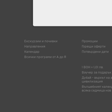
Екскурзии и почивки
Промоции
Направления
Горещи оферти
Календар
Потвърдени дати
Всички програми от А до Я
1 BOH = 1,01 лв.
Ваучер за подарък
Дубай - върхът на 
цивилизация
Вълшебният календ
всяка седмица нов 