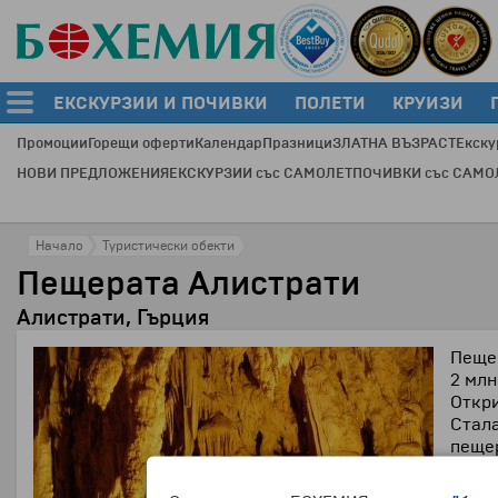
ЕКСКУРЗИИ И ПОЧИВКИ
ПОЛЕТИ
КРУИЗИ
Промоции
Горещи оферти
Календар
Празници
ЗЛАТНА ВЪЗРАСТ
Екску
НОВИ ПРЕДЛОЖЕНИЯ
ЕКСКУРЗИИ със САМОЛЕТ
ПОЧИВКИ със САМО
Начало
Туристически обекти
Пещерата Алистрати
Алистрати, Гърция
Пещер
2 млн
Откри
Стала
пещер