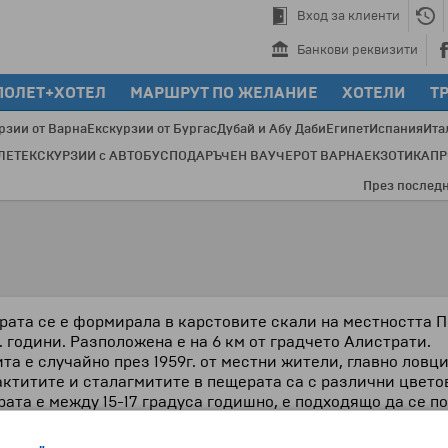
Вход за клиенти
Банкови реквизити
ПОЛЕТ+ХОТЕЛ
МАРШРУТ ПО ЖЕЛАНИЕ
ХОТЕЛИ
Т
рзии от Варна
Екскурзии от Бургас
Дубай и Абу Даби
Египет
Испания
Ита
ЛЕТ
ЕКСКУРЗИИ с АВТОБУС
ПОДАРЪЧЕН ВАУЧЕР
ОТ ВАРНА
ЕКЗОТИКА
П
През последните 
ата се е формирала в карстовите скали на местността Пет
. години. Разположена е на 6 км от градчето Алистрати.
та е случайно през 1959г. от местни жители, главно ловц
ктитите и сталагмитите в пещерата са с различни цветов
ата е между 15-17 градуса годишно, е подходящо да се п