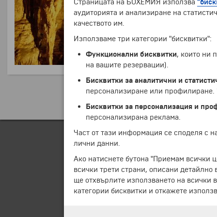
Страницата на БОХЕМИЯ използва
"биск
аудиторията и анализиране на статистич
качеството им.
Използваме три категории "бисквитки":
Функционални бисквитки
, които ни
на вашите резервации).
Бисквитки за аналитични и статисти
персонализиране или профилиране. Ч
Бисквитки за персонализация и про
персонализирана реклама.
Част от тази информация се споделя с 
лични данни.
Ако натиснете бутона "Приемам всички ц
всички трети страни, описани детайлно 
ще отхвърлите използването на всички в
категории бисквитки и откажете използв