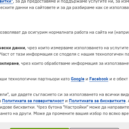
витки"
, за да предоставяме и поддържаме услугите ни, за из
еските данни на сайтовете и за да разбираме как се използва
 позволяват да осигурим нормалната работа на сайта ни (нап
чески данни
, чрез които измерваме използването на услугите
Екскурзии и почивки до Гърция »
аст от тази информация се споделя с нашия технологичен па
филиране
, чрез които обработваме информация за използване
наши технологични партньори като
Google
и
Facebook
и е обект
ели", ще дадете съгласието си за използването на всички вид
ЧЛЕН НА
в
Политиката за поверителност
и
Политиката за бисквитките
.
идове бисквитки. Чрез бутона "Настройки" може да направит
ането на други. Може да промените вашия избор по всяко вре