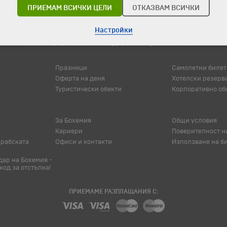
ПРИЕМАМ ВСИЧКИ ЦЕЛИ
ОТКАЗВАМ ВСИЧКИ
Настройки
© 1994-2026 Бохемия ООД.
Всички права запазени.
Празници
Самолетни билет
Оферта на деня
Хотелски резерв
Туристически обекти
Корпоративно об
За Бохемия
Общи условия
Кариери
Поверителност н
арабската
Офиси и контакти
Използване на б
ар на Бохемия -
код за отстъпка!
ПРИЕМАМЕ РАЗПЛАЩАНИЯ С: