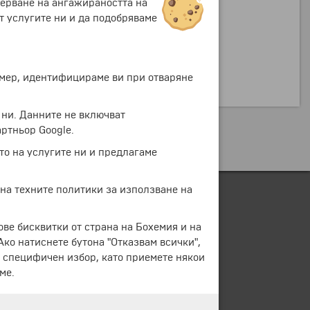
мерване на ангажираността на
т услугите ни и да подобряваме
ример, идентифицираме ви при отваряне
 ни. Данните не включват
ртньор Google.
то на услугите ни и предлагаме
 на техните политики за използване на
ове бисквитки от страна на Бохемия и на
 Ако натиснете бутона "Отказвам всички",
е специфичен избор, като приемете някои
ме.