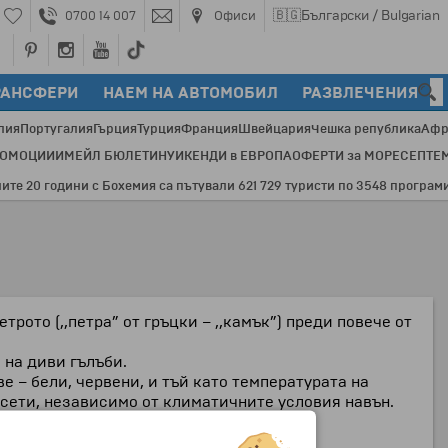
🇧🇬
Български / Bulgarian
0700 14 007
Офиси
РАНСФЕРИ
НАЕМ НА АВТОМОБИЛ
РАЗВЛЕЧЕНИЯ
лия
Португалия
Гърция
Турция
Франция
Швейцария
Чешка република
Афр
РОМОЦИИ
ИМЕЙЛ БЮЛЕТИН
УИКЕНДИ в ЕВРОПА
ОФЕРТИ за МОРЕ
СЕПТЕ
20 години с Бохемия са пътували 621 729 туристи по 3548 програми и 8
рото (,,петра” от гръцки – ,,камък”) преди повече от
и на диви гълъби
.
е – бели, червени, и тъй като температурата на
осети, независимо от климатичните условия навън.