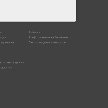
и
Новини
ации
Информационен бюлетин
служване
Често задавани въпроси
а личните данни
исквитки