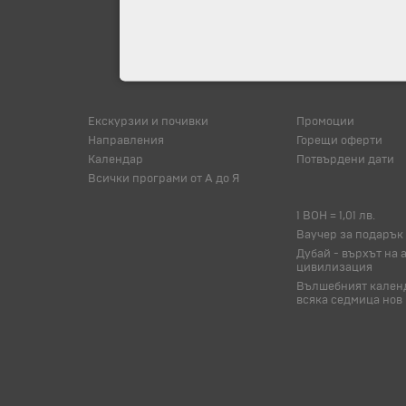
Екскурзии и почивки
Промоции
Направления
Горещи оферти
Календар
Потвърдени дати
Всички програми от А до Я
1 BOH = 1,01 лв.
Ваучер за подарък
Дубай - върхът на 
цивилизация
Вълшебният календ
всяка седмица нов 