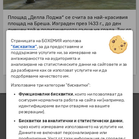
Площад „Делла Лоджа“ се счита за най-красивия
площад на Бреша. Изграден през 1433 г., до ден
днешен той е политическото сърце на града. Тук от
края на 15.-ти век се намира т. нар. Палацо делла
Страницата на БОХЕМИЯ използва
Лоджа – общинския дворец, чиято реализация се
"бисквитки"
, за да предоставяме и
дължи на
от тази епоха архитект Андреа Паладио.
поддържаме услугите ни, за измерване на
Фронтално се издига часовниковата кула с двете
ангажираността на аудиторията и
отляти от бронз фигури –
символ
на
анализиране на статистическите данни на сайтовете и за
венецианското управление в града.
да разбираме как се използват услугите ни и да
подобряваме качеството им.
Екскурзии и почивки до Италия »
Използваме три категории "бисквитки":
Функционални бисквитки
, които ни позволяват да
осигурим нормалната работа на сайта ни (например,
идентифицираме ви при отваряне на вашите
резервации).
ЧЛЕН НА
Бисквитки за аналитични и статистически данни
,
чрез които измерваме използването на услугите ни.
Данните не включват персонализиране или
профилиране. Част от тази информация се споделя с