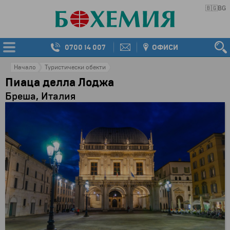
🇧🇬
BG
0700 14 007
ОФИСИ
Начало
Туристически обекти
Пиаца делла Лоджа
Бреша, Италия