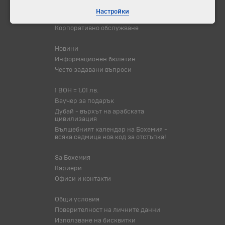
Самолетни билети
Настройки
Хотелски резервации
Корпоративно обслужване
Новини
Информационен бюлетин
Често задавани въпроси
1 BOH = 1,01 лв.
Ваучер за подарък
Дубай - върхът на арабската
цивилизация
Вълшебният календар на Бохемия -
всяка седмица нов код за отстъпка!
За Бохемия
Кариери
Офиси и контакти
Общи условия
Поверителност на личните данни
Използване на бисквитки