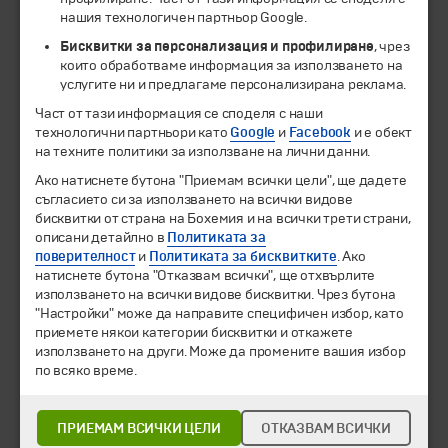
нашия технологичен партньор Google.
Бисквитки за персонализация и профилиране
, чрез
които обработваме информация за използването на
услугите ни и предлагаме персонализирана реклама.
Част от тази информация се споделя с наши
технологични партньори като
Google
и
Facebook
и е обект
© 1994-2026 Бохемия ООД.
Всички права запазени.
на техните политики за използване на лични данни.
Ако натиснете бутона "Приемам всички цели", ще дадете
Екскурзии и почивки
съгласието си за използването на всички видове
Направления
бисквитки от страна на Бохемия и на всички трети страни,
Календар
описани детайлно в
Политиката за
Всички програми от А до Я
поверителност
и
Политиката за бисквитките
. Ако
натиснете бутона "Отказвам всички", ще отхвърлите
използването на всички видове бисквитки. Чрез бутона
Промоции
"Настройки" може да направите специфичен избор, като
Горещи оферти
приемете някои категории бисквитки и откажете
Потвърдени дати
използването на други. Може да промените вашия избор
по всяко време.
Празници
Оферта на деня
Туристически обекти
ПРИЕМАМ ВСИЧКИ ЦЕЛИ
ОТКАЗВАМ ВСИЧКИ