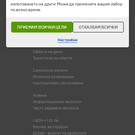
Календар
използването на други. Може да промените вашия избор
Всички програми от А до Я
по всяко време.
Промоции
Горещи оферти
ПРИЕМАМ ВСИЧКИ ЦЕЛИ
ОТКАЗВАМ ВСИЧКИ
Потвърдени дати
Настройки
Празници
Оферта на деня
Туристически обекти
Самолетни билети
Хотелски резервации
Корпоративно обслужване
Новини
Информационен бюлетин
Често задавани въпроси
1 BOH = 1,01 лв.
Ваучер за подарък
Дубай - върхът на арабската