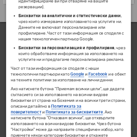
идентифицираме ви при отваряне на вашите
резервации).
Екскурзии и почивки до Ирландия »
Бисквитки за аналитични и статистически данни
,
чрез които измерваме използването на услугите ни.
Данните не включват персонализиране или
профилиране. Част от тази информация се споделя с
нашия технологичен партньор Google.
ЧЛЕН НА
Бисквитки за персонализация и профилиране
, чрез
които обработваме информация за използването на
услугите ни и предлагаме персонализирана реклама.
Част от тази информация се споделя с наши
технологични партньори като
Google
и
Facebook
и е обект
на техните политики за използване на лични данни.
Ако натиснете бутона "Приемам всички цели", ще дадете
съгласието си за използването на всички видове
бисквитки от страна на Бохемия и на всички трети страни,
описани детайлно в
Политиката за
© 1994-2026 Бохемия ООД.
Всички права запазени.
поверителност
и
Политиката за бисквитките
. Ако
натиснете бутона "Отказвам всички", ще отхвърлите
използването на всички видове бисквитки. Чрез бутона
Екскурзии и почивки
"Настройки" може да направите специфичен избор, като
Направления
приемете някои категории бисквитки и откажете