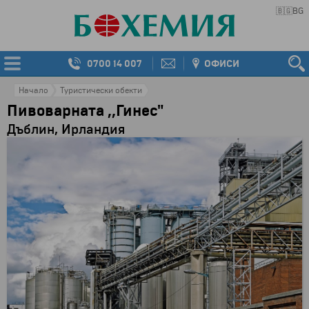
🇧🇬
BG
0700 14 007
ОФИСИ
Начало
Туристически обекти
Пивоварната ,,Гинес"
Дъблин, Ирландия